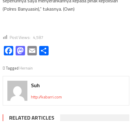
sepenuhnya saya menyerahkannya kepada pihak kepolisian
(Polres Banyuasin),” tukasnya. (Own)
Post Views:
4,587
Facebook
Mastodon
Email
Share
Tagged
Hernain
Suh
http://kabarri.com
RELATED ARTICLES