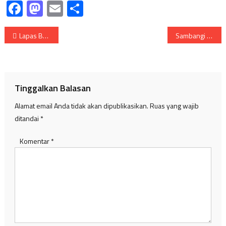
Facebook
Mastodon
Email
Share
Navigasi
Lapas Banyuasin Salurkan 100 Paket Sembako Kepada Masyarakat
Sambangi Polres Muba, Dodi Reza Silaturahmi dan Perpanjang SIM
pos
Tinggalkan Balasan
Alamat email Anda tidak akan dipublikasikan.
Ruas yang wajib
ditandai
*
Komentar
*