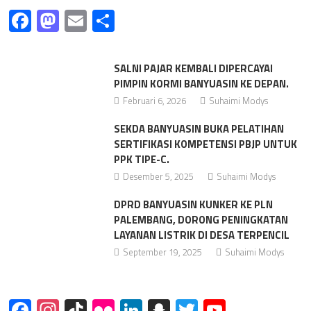
Facebook
Mastodon
Email
Share
SALNI PAJAR KEMBALI DIPERCAYAI
PIMPIN KORMI BANYUASIN KE DEPAN.
Februari 6, 2026
Suhaimi Modys
SEKDA BANYUASIN BUKA PELATIHAN
SERTIFIKASI KOMPETENSI PBJP UNTUK
PPK TIPE-C.
Desember 5, 2025
Suhaimi Modys
DPRD BANYUASIN KUNKER KE PLN
PALEMBANG, DORONG PENINGKATAN
LAYANAN LISTRIK DI DESA TERPENCIL
September 19, 2025
Suhaimi Modys
Facebook
Instagram
TikTok
Flickr
LinkedIn
Snapchat
Twitter
YouTube