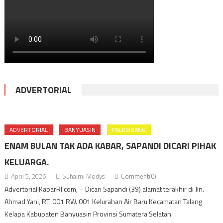
ADVERTORIAL
ADVERTORIAL
BANYUASIN
PALEMBANG
ENAM BULAN TAK ADA KABAR, SAPANDI DICARI PIHAK
KELUARGA.
April 5, 2026
Suhaimi Modys
Comment(0)
Advertorial|KabarRI.com, – Dicari Sapandi (39) alamat terakhir di Jln.
Ahmad Yani, RT. 001 RW. 001 Kelurahan Air Baru Kecamatan Talang
Kelapa Kabupaten Banyuasin Provinsi Sumatera Selatan.