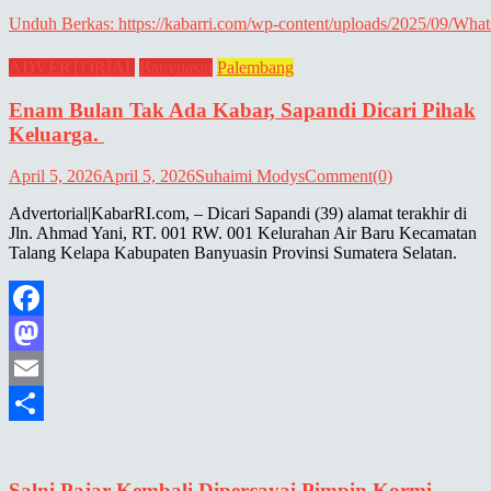
Unduh Berkas: https://kabarri.com/wp-content/uploads/2025/09/Wh
ADVERTORIAL
Banyuasin
Palembang
00:00
Enam Bulan Tak Ada Kabar, Sapandi Dicari Pihak
Keluarga.
April 5, 2026
April 5, 2026
Suhaimi Modys
Comment(0)
Advertorial|KabarRI.com, – Dicari Sapandi (39) alamat terakhir di
Jln. Ahmad Yani, RT. 001 RW. 001 Kelurahan Air Baru Kecamatan
Talang Kelapa Kabupaten Banyuasin Provinsi Sumatera Selatan.
Facebook
Mastodon
Email
Share
Salni Pajar Kembali Dipercayai Pimpin Kormi