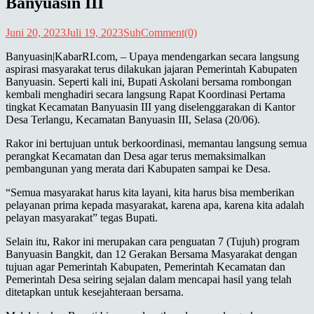
Banyuasin III
Juni 20, 2023
Juli 19, 2023
Suh
Comment(0)
Banyuasin|KabarRI.com, – Upaya mendengarkan secara langsung
aspirasi masyarakat terus dilakukan jajaran Pemerintah Kabupaten
Banyuasin. Seperti kali ini, Bupati Askolani bersama rombongan
kembali menghadiri secara langsung Rapat Koordinasi Pertama
tingkat Kecamatan Banyuasin III yang diselenggarakan di Kantor
Desa Terlangu, Kecamatan Banyuasin III, Selasa (20/06).
Rakor ini bertujuan untuk berkoordinasi, memantau langsung semua
perangkat Kecamatan dan Desa agar terus memaksimalkan
pembangunan yang merata dari Kabupaten sampai ke Desa.
“Semua masyarakat harus kita layani, kita harus bisa memberikan
pelayanan prima kepada masyarakat, karena apa, karena kita adalah
pelayan masyarakat” tegas Bupati.
Selain itu, Rakor ini merupakan cara penguatan 7 (Tujuh) program
Banyuasin Bangkit, dan 12 Gerakan Bersama Masyarakat dengan
tujuan agar Pemerintah Kabupaten, Pemerintah Kecamatan dan
Pemerintah Desa seiring sejalan dalam mencapai hasil yang telah
ditetapkan untuk kesejahteraan bersama.