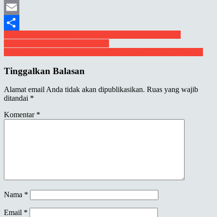
Mastodon
Email
Navigasi
Bupati Askolani Tinjau Langsung Bantuan Pangan Untuk
Share
Masyarakat Kabupaten Banyuasin
pos
Dirjen Otda Kemendagri Apresiasi Terobosan Pj Bupati Apriyadi
Tinggalkan Balasan
Alamat email Anda tidak akan dipublikasikan.
Ruas yang wajib
ditandai
*
Komentar
*
Nama
*
Email
*