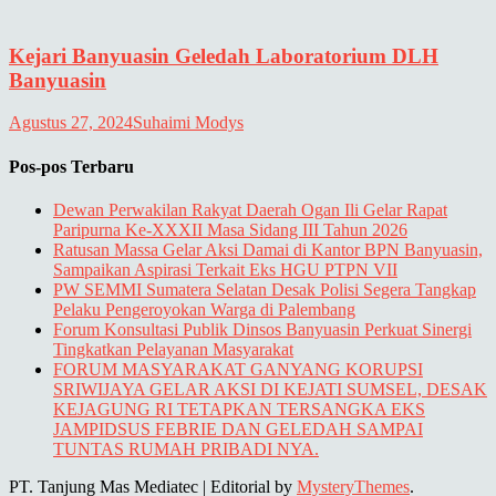
Kejari Banyuasin Geledah Laboratorium DLH
Banyuasin
Agustus 27, 2024
Suhaimi Modys
Pos-pos Terbaru
Dewan Perwakilan Rakyat Daerah Ogan Ili Gelar Rapat
Paripurna Ke-XXXII Masa Sidang III Tahun 2026
Ratusan Massa Gelar Aksi Damai di Kantor BPN Banyuasin,
Sampaikan Aspirasi Terkait Eks HGU PTPN VII
PW SEMMI Sumatera Selatan Desak Polisi Segera Tangkap
Pelaku Pengeroyokan Warga di Palembang
Forum Konsultasi Publik Dinsos Banyuasin Perkuat Sinergi
Tingkatkan Pelayanan Masyarakat
FORUM MASYARAKAT GANYANG KORUPSI
SRIWIJAYA GELAR AKSI DI KEJATI SUMSEL, DESAK
KEJAGUNG RI TETAPKAN TERSANGKA EKS
JAMPIDSUS FEBRIE DAN GELEDAH SAMPAI
TUNTAS RUMAH PRIBADI NYA.
PT. Tanjung Mas Mediatec
|
Editorial by
MysteryThemes
.