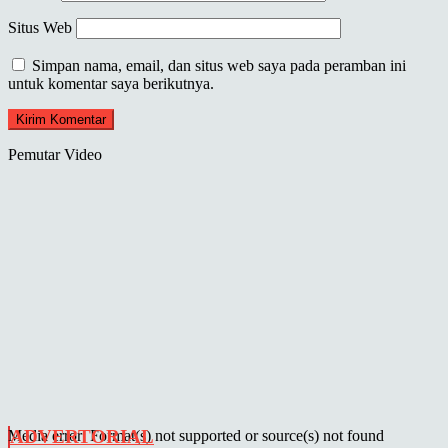
Situs Web
Simpan nama, email, dan situs web saya pada peramban ini
untuk komentar saya berikutnya.
Pemutar Video
ADVERTORIAL
Media error: Format(s) not supported or source(s) not found