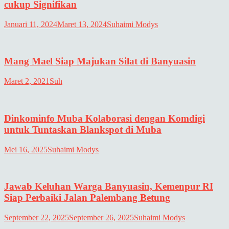
cukup Signifikan
Januari 11, 2024
Maret 13, 2024
Suhaimi Modys
Mang Mael Siap Majukan Silat di Banyuasin
Maret 2, 2021
Suh
Dinkominfo Muba Kolaborasi dengan Komdigi
untuk Tuntaskan Blankspot di Muba
Mei 16, 2025
Suhaimi Modys
Jawab Keluhan Warga Banyuasin, Kemenpur RI
Siap Perbaiki Jalan Palembang Betung
September 22, 2025
September 26, 2025
Suhaimi Modys