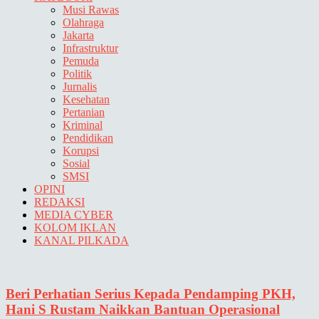
Musi Rawas
Olahraga
Jakarta
Infrastruktur
Pemuda
Politik
Jurnalis
Kesehatan
Pertanian
Kriminal
Pendidikan
Korupsi
Sosial
SMSI
OPINI
REDAKSI
MEDIA CYBER
KOLOM IKLAN
KANAL PILKADA
Beri Perhatian Serius Kepada Pendamping PKH,
Hani S Rustam Naikkan Bantuan Operasional