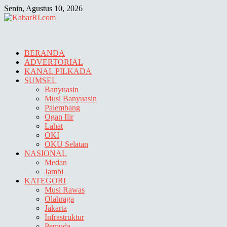
Skip
Senin, Agustus 10, 2026
to
content
BERANDA
ADVERTORIAL
KANAL PILKADA
SUMSEL
Banyuasin
Musi Banyuasin
Palembang
Ogan Ilir
Lahat
OKI
OKU Selatan
NASIONAL
Medan
Jambi
KATEGORI
Musi Rawas
Olahraga
Jakarta
Infrastruktur
Pemuda