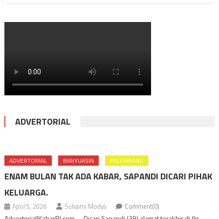
ADVERTORIAL
ADVERTORIAL
BANYUASIN
PALEMBANG
ENAM BULAN TAK ADA KABAR, SAPANDI DICARI PIHAK
KELUARGA.
April 5, 2026
Suhaimi Modys
Comment(0)
Advertorial|KabarRI.com, – Dicari Sapandi (39) alamat terakhir di Jln.