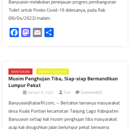
Banyuasin melakukan peninjauan progres pembangunan
Toilet untuk Posko Covid-19 didesanya, pada Rab
(06/04/2022) malam.
Facebook
Mastodon
Email
Share
BANYUASIN
INFRASTRUKTUR
Musim Penghujan Tiba, Siap-siap Bermandikan
Lumpur Pekat
Januari 9, 2022
Suh
Comment(0)
Banyuasin|KabarRI.com, – Bertahun lamanya masyarakat
desa Kuala Puntian kecamatan Tanjung Lago Kabupaten
Banyuasin setiap kali musim penghujan tiba masyarakat
acap kali disuguhkan jalan berlumpur pekat berwarna