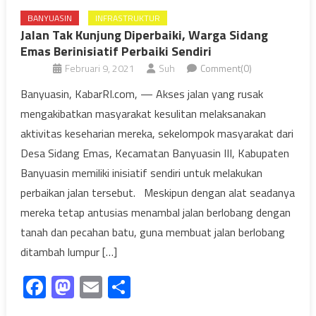
BANYUASIN
INFRASTRUKTUR
Jalan Tak Kunjung Diperbaiki, Warga Sidang
Emas Berinisiatif Perbaiki Sendiri
Februari 9, 2021
Suh
Comment(0)
Banyuasin, KabarRI.com, — Akses jalan yang rusak
mengakibatkan masyarakat kesulitan melaksanakan
aktivitas keseharian mereka, sekelompok masyarakat dari
Desa Sidang Emas, Kecamatan Banyuasin III, Kabupaten
Banyuasin memiliki inisiatif sendiri untuk melakukan
perbaikan jalan tersebut. Meskipun dengan alat seadanya
mereka tetap antusias menambal jalan berlobang dengan
tanah dan pecahan batu, guna membuat jalan berlobang
ditambah lumpur […]
Facebook
Mastodon
Email
Share