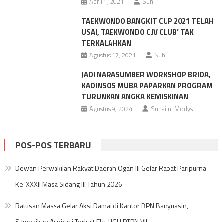
April 1, 2021
Suh
TAEKWONDO BANGKIT CUP 2021 TELAH
USAI, TAEKWONDO CJV CLUB’ TAK
TERKALAHKAN
Agustus 17, 2021
Suh
JADI NARASUMBER WORKSHOP BRIDA,
KADINSOS MUBA PAPARKAN PROGRAM
TURUNKAN ANGKA KEMISKINAN
Agustus 9, 2024
Suhaimi Modys
POS-POS TERBARU
Dewan Perwakilan Rakyat Daerah Ogan Ili Gelar Rapat Paripurna
Ke-XXXII Masa Sidang III Tahun 2026
Ratusan Massa Gelar Aksi Damai di Kantor BPN Banyuasin,
Sampaikan Aspirasi Terkait Eks HGU PTPN VII