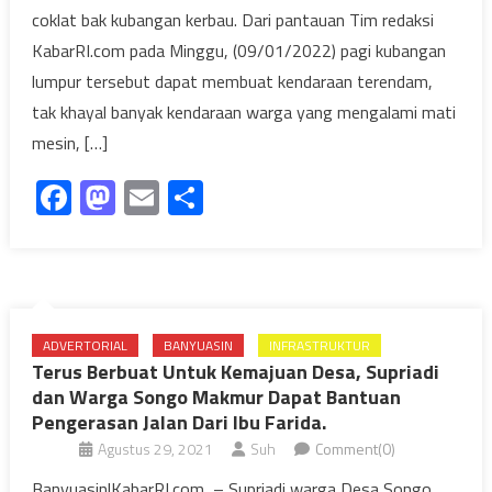
coklat bak kubangan kerbau. Dari pantauan Tim redaksi
KabarRI.com pada Minggu, (09/01/2022) pagi kubangan
lumpur tersebut dapat membuat kendaraan terendam,
tak khayal banyak kendaraan warga yang mengalami mati
mesin, […]
Facebook
Mastodon
Email
Share
ADVERTORIAL
BANYUASIN
INFRASTRUKTUR
Terus Berbuat Untuk Kemajuan Desa, Supriadi
dan Warga Songo Makmur Dapat Bantuan
Pengerasan Jalan Dari Ibu Farida.
Agustus 29, 2021
Suh
Comment(0)
Banyuasin|KabarRI.com, – Supriadi warga Desa Songo