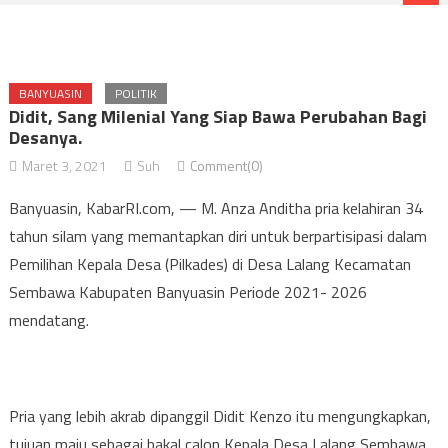
BANYUASIN
POLITIK
Didit, Sang Milenial Yang Siap Bawa Perubahan Bagi
Desanya.
Maret 3, 2021
Suh
Comment(0)
Banyuasin, KabarRI.com, — M. Anza Anditha pria kelahiran 34
tahun silam yang memantapkan diri untuk berpartisipasi dalam
Pemilihan Kepala Desa (Pilkades) di Desa Lalang Kecamatan
Sembawa Kabupaten Banyuasin Periode 2021- 2026
mendatang.
Pria yang lebih akrab dipanggil Didit Kenzo itu mengungkapkan,
tujuan maju sebagai bakal calon Kepala Desa Lalang Sembawa