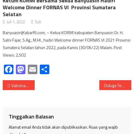
Ketum KORMI Bersama Sekda Banyuasin Hadiri
Welcome Dinner FORNAS VI Provinsi Sumatera
Selatan
Juli 1, 2022
Suh
Banyuasin|KabarRI.com, – Ketua KORMI kabupaten Banyuasin Dr. H.
Salni Fajar, S.Ag., M.HI., hadiri Welcome dinner FORNAS VI 2021 Provinsi
Sumatera Selatan tahun 2022, pada Kamis (30/06/22) Malam. Post
Views: 2,502
Facebook
Mastodon
Email
Share
Navigasi
Vaksinasi Covid-19 Tahap II diperuntukkan Bagi Pelayan Publik.
Diduga Tengku Rian, Warga Banyuasin Kini ditemukan Tinggal Tulang belulang
pos
Tinggalkan Balasan
Alamat email Anda tidak akan dipublikasikan.
Ruas yang wajib