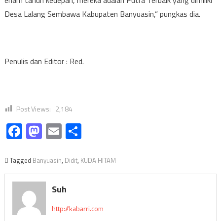
enam tahun kedepan, mereka adalah Putra Terbaik yang dimiliki
Desa Lalang Sembawa Kabupaten Banyuasin,” pungkas dia.
Penulis dan Editor : Red.
Post Views:
2,184
Facebook
Mastodon
Email
Share
Tagged
Banyuasin
,
Didit
,
KUDA HITAM
Suh
http://kabarri.com