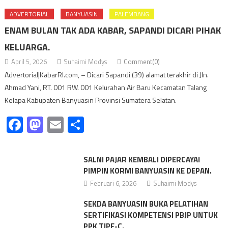
ADVERTORIAL
BANYUASIN
PALEMBANG
ENAM BULAN TAK ADA KABAR, SAPANDI DICARI PIHAK
KELUARGA.
April 5, 2026
Suhaimi Modys
Comment(0)
Advertorial|KabarRI.com, – Dicari Sapandi (39) alamat terakhir di Jln.
Ahmad Yani, RT. 001 RW. 001 Kelurahan Air Baru Kecamatan Talang
Kelapa Kabupaten Banyuasin Provinsi Sumatera Selatan.
Facebook
Mastodon
Email
Share
SALNI PAJAR KEMBALI DIPERCAYAI
PIMPIN KORMI BANYUASIN KE DEPAN.
Februari 6, 2026
Suhaimi Modys
SEKDA BANYUASIN BUKA PELATIHAN
SERTIFIKASI KOMPETENSI PBJP UNTUK
PPK TIPE-C.