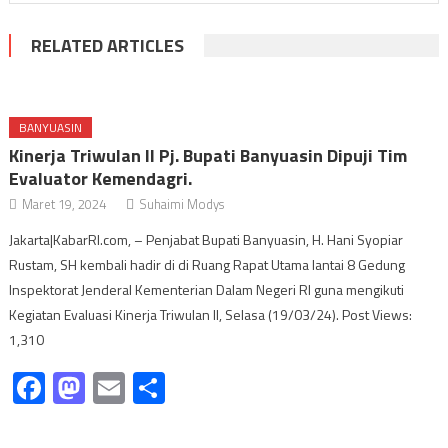
RELATED ARTICLES
BANYUASIN
Kinerja Triwulan II Pj. Bupati Banyuasin Dipuji Tim
Evaluator Kemendagri.
Maret 19, 2024
Suhaimi Modys
Jakarta|KabarRI.com, – Penjabat Bupati Banyuasin, H. Hani Syopiar
Rustam, SH kembali hadir di di Ruang Rapat Utama lantai 8 Gedung
Inspektorat Jenderal Kementerian Dalam Negeri RI guna mengikuti
Kegiatan Evaluasi Kinerja Triwulan II, Selasa (19/03/24). Post Views:
1,310
Facebook
Mastodon
Email
Share