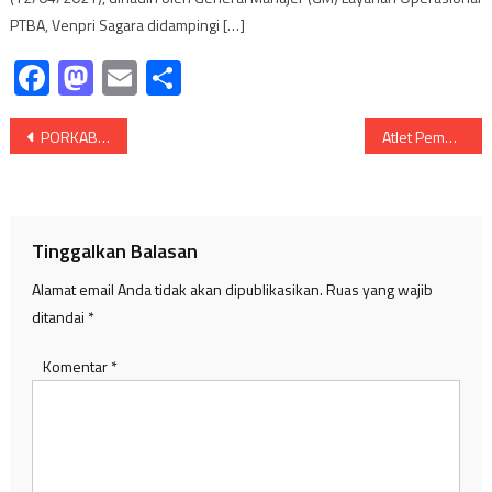
PTBA, Venpri Sagara didampingi […]
Facebook
Mastodon
Email
Share
Navigasi
PORKAB Telah Usai, Talang Kelapa Keluar Sebagai Pemenang.
Atlet Pembalap PPLP-D Muba Catat Waktu Tercepat Ajang Skyland Prix Open 2022
pos
Tinggalkan Balasan
Alamat email Anda tidak akan dipublikasikan.
Ruas yang wajib
ditandai
*
Komentar
*