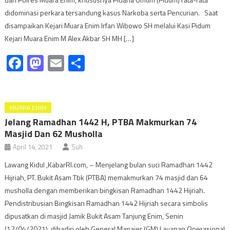
didominasi perkara tersandung kasus Narkoba serta Pencurian. Saat
disampaikan Kejari Muara Enim Irfan Wibowo SH melalui Kasi Pidum
Kejari Muara Enim M Alex Akbar SH MH […]
Facebook
Mastodon
Email
Share
MUARA ENIM
Jelang Ramadhan 1442 H, PTBA Makmurkan 74
Masjid Dan 62 Musholla
April 14, 2021
Suh
Lawang Kidul ,KabarRI.com, – Menjelang bulan suci Ramadhan 1442
Hijriah, PT. Bukit Asam Tbk (PTBA) memakmurkan 74 masjid dan 64
musholla dengan memberikan bingkisan Ramadhan 1442 Hijriah.
Pendistribusian Bingkisan Ramadhan 1442 Hijriah secara simbolis
dipusatkan di masjid Jamik Bukit Asam Tanjung Enim, Senin
(12/04/2021), dihadiri oleh General Manajer (GM) Layanan Operasional