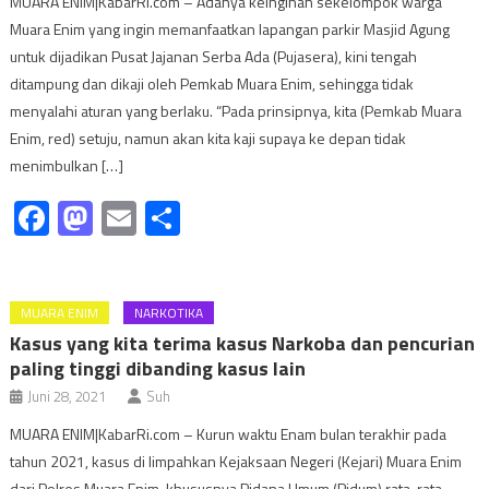
MUARA ENIM|KabarRi.com – Adanya keinginan sekelompok warga
Muara Enim yang ingin memanfaatkan lapangan parkir Masjid Agung
untuk dijadikan Pusat Jajanan Serba Ada (Pujasera), kini tengah
ditampung dan dikaji oleh Pemkab Muara Enim, sehingga tidak
menyalahi aturan yang berlaku. “Pada prinsipnya, kita (Pemkab Muara
Enim, red) setuju, namun akan kita kaji supaya ke depan tidak
menimbulkan […]
Facebook
Mastodon
Email
Share
MUARA ENIM
NARKOTIKA
Kasus yang kita terima kasus Narkoba dan pencurian
paling tinggi dibanding kasus lain
Juni 28, 2021
Suh
MUARA ENIM|KabarRi.com – Kurun waktu Enam bulan terakhir pada
tahun 2021, kasus di limpahkan Kejaksaan Negeri (Kejari) Muara Enim
dari Polres Muara Enim, khususnya Pidana Umum (Pidum) rata-rata