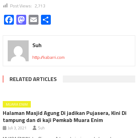
Post Views:
2,713
Facebook
Mastodon
Email
Share
Suh
http://kabarri.com
RELATED ARTICLES
MUARA ENIM
Halaman Masjid Agung Di jadikan Pujasera, Kini Di
tampung dan di kaji Pemkab Muara Enim
Juli 3, 2021
Suh