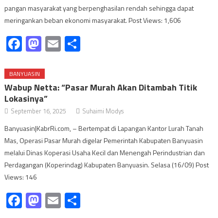
pangan masyarakat yang berpenghasilan rendah sehingga dapat
meringankan beban ekonomi masyarakat. Post Views: 1,606
Facebook
Mastodon
Email
Share
BANYUASIN
Wabup Netta: “Pasar Murah Akan Ditambah Titik
Lokasinya”
September 16, 2025
Suhaimi Modys
Banyuasin|KabrRi.com, – Bertempat di Lapangan Kantor Lurah Tanah
Mas, Operasi Pasar Murah digelar Pemerintah Kabupaten Banyuasin
melalui Dinas Koperasi Usaha Kecil dan Menengah Perindustrian dan
Perdagangan (Koperindag) Kabupaten Banyuasin. Selasa (16/09) Post
Views: 146
Facebook
Mastodon
Email
Share