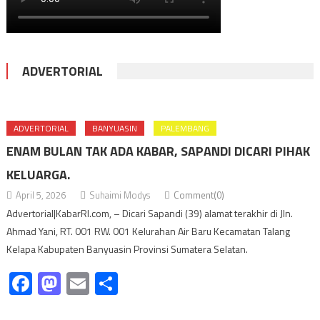
ADVERTORIAL
ADVERTORIAL
BANYUASIN
PALEMBANG
ENAM BULAN TAK ADA KABAR, SAPANDI DICARI PIHAK
KELUARGA.
April 5, 2026
Suhaimi Modys
Comment(0)
Advertorial|KabarRI.com, – Dicari Sapandi (39) alamat terakhir di Jln.
Ahmad Yani, RT. 001 RW. 001 Kelurahan Air Baru Kecamatan Talang
Kelapa Kabupaten Banyuasin Provinsi Sumatera Selatan.
Facebook
Mastodon
Email
Share