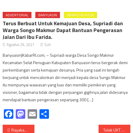
ADVERTORIAL
BANYUASIN
INFRASTRUKTUR
Terus Berbuat Untuk Kemajuan Desa, Supriadi dan
Warga Songo Makmur Dapat Bantuan Pengerasan
Jalan Dari Ibu Farida.
Agustus 29, 2021
Suh
Banyuasin|KabarRI.com, – Supriadi warga Desa Songo Makmur
Kecamatan Selat Penuguan Kabupaten Banyuasin terus bergerak demi
perkembangan serta kemajuan desanya. Pria yang saat ini tengah
berjuang untuk mencalonkan diri menjadi kepala desa Sungo Makmur
itu mempunyai wawasan yang luas dan memiliki pemikiran yang
visioner, bagaimana tidak dengan perjuangan gigihnya jalan didesanya
mendapat bantuan pengerasan sepanjang 300 […]
Facebook
Mastodon
Email
Share
Navigasi
Rayakan HUT RI Ke 77 Tahun, SMSI Banyuasin Gelar Turnamen Gaple Cup Antar Media
Tolak UKT mahal, Pengenalan Budaya Akademik Kampus (PBAK) tahun 2022 UIN Jogja dibubarkan rektor.