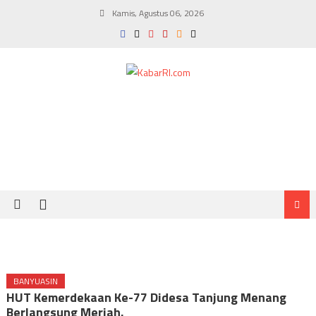
Skip
Kamis, Agustus 06, 2026
to
content
BANYUASIN
HUT Kemerdekaan Ke-77 Didesa Tanjung Menang
Berlangsung Meriah.