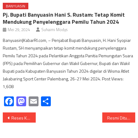
BANYUASIN
Pj. Bupati Banyuasin Hani S. Rustam: Tetap Komit
Mendukung Penyelenggara Pemilu Tahun 2024
Mei 29, 2024
Suhaimi Modys
Banyuasin|KabarRI.com, – Penjabat Bupati Banyuasin, H. Hani Syopiar
Rustam, SH menyampaikan tetap komit mendukung penyelenggara
Pemilu Tahun 2024 pada Pelantikan Anggota Panitia Pemungutan Suara
(PPS) pada Pemilihan Gubernur dan Wakil Gubernur, Bupati dan Wakil
Bupati pada Kabupaten Banyuasin Tahun 2024 digelar di Wisma Atlet
Jakabaring Sport Center Palembang, 26-27 Mei 2024. Post Views:
1,608
Facebook
Mastodon
Email
Share
Navigasi
Reses Ke Mulya Agung, Endang Sari ; “Oh itu hal positif,”.
Resmi Ditunjuk Menjadi Ketua Yayasan GANN kabupaten Banyuasin, Ahmad Rosyadi Cita-citakan Rumah Rehabilitasi.
pos