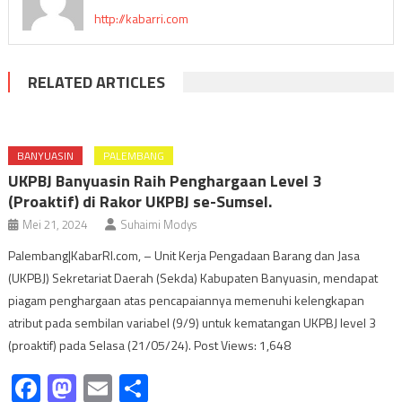
http://kabarri.com
RELATED ARTICLES
BANYUASIN
PALEMBANG
UKPBJ Banyuasin Raih Penghargaan Level 3
(Proaktif) di Rakor UKPBJ se-Sumsel.
Mei 21, 2024
Suhaimi Modys
Palembang|KabarRI.com, – Unit Kerja Pengadaan Barang dan Jasa
(UKPBJ) Sekretariat Daerah (Sekda) Kabupaten Banyuasin, mendapat
piagam penghargaan atas pencapaiannya memenuhi kelengkapan
atribut pada sembilan variabel (9/9) untuk kematangan UKPBJ level 3
(proaktif) pada Selasa (21/05/24). Post Views: 1,648
Facebook
Mastodon
Email
Share