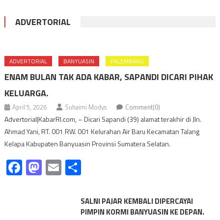
ADVERTORIAL
ADVERTORIAL
BANYUASIN
PALEMBANG
ENAM BULAN TAK ADA KABAR, SAPANDI DICARI PIHAK
KELUARGA.
April 5, 2026
Suhaimi Modys
Comment(0)
Advertorial|KabarRI.com, – Dicari Sapandi (39) alamat terakhir di Jln.
Ahmad Yani, RT. 001 RW. 001 Kelurahan Air Baru Kecamatan Talang
Kelapa Kabupaten Banyuasin Provinsi Sumatera Selatan.
Facebook
Mastodon
Email
Share
SALNI PAJAR KEMBALI DIPERCAYAI
PIMPIN KORMI BANYUASIN KE DEPAN.