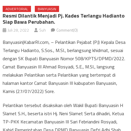
ADVERTORIAL
BANYUASIN
Resmi Dilantik Menjadi Pj. Kades Terlangu Hadianto
Siap Bawa Perubahan.
Juli 28, 2022
Suh
Comment(0)
Banyuasin|KabarRI.com, – Pelantikan Pejabat (PJ) Kepala Desa
Terlangu Hadianto, S.Sos., M.SI., berlangsung khidmat, sesuai
dengan SK Bupati Banyuasin Nomor 508/KPTS/DPMD/2022.
Camat Banyuasin III Ahmad Rosyadi, S.E., M.SI., langsung
melakukan Pelantikan serta Pelantikan yang bertempat di
halaman kantor Camat Banyuasin III kabupaten Banyuasin,
Kamis (27/07/2022) Sore.
Pelantikan tersebut disaksikan oleh Wakil Bupati Banyuasin H
Slamet S.H., beserta istri Hj. Neni Slamet Serta dihadiri, Ketua
TP-PKK Kecamatan Banyuasin III Sari Febriandini Rosyadi,
Kabid Pemerintahan Desa DPMD Banyuasin Defri Adhi Shah