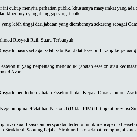
 cukup menyita perhatian publik, khususnya masyarakat yang ada di
n kinerjanya yang dianggap sangat baik.
ang lebih tinggi dari jabatan yang diembannya sekarang sebagai Camat
 Akhmad Rosyadi Raih Suara Terbanyak
Rosyadi masuk sebagai salah satu Kandidat Esselon II yang berpeluan
idat-esselon-iii-yang-berpeluang-menduduki-jabatan-esselon-atau-ked
ammad Azari.
syadi menduduki jabatan Esselon II atau Kepala Dinas ataupun Asiste
pemimpinan/Pelatihan Nasional (Diklat PIM) III tingkat provinsi Suma
punyai kualifikasi dan persyaratan tertentu untuk mencapai hal terse
n Struktural. Seorang Pejabat Struktural harus dapat mempunyai karakt