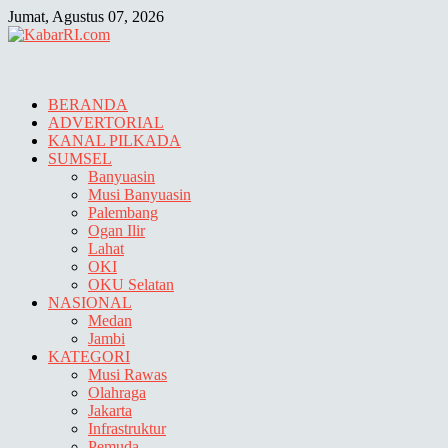
Skip
Jumat, Agustus 07, 2026
to
content
BERANDA
ADVERTORIAL
KANAL PILKADA
SUMSEL
Banyuasin
Musi Banyuasin
Palembang
Ogan Ilir
Lahat
OKI
OKU Selatan
NASIONAL
Medan
Jambi
KATEGORI
Musi Rawas
Olahraga
Jakarta
Infrastruktur
Pemuda