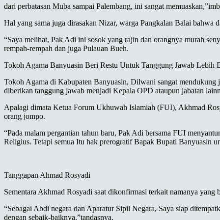
dari perbatasan Muba sampai Palembang, ini sangat memuaskan,”im
Hal yang sama juga dirasakan Nizar, warga Pangkalan Balai bahwa d
“Saya melihat, Pak Adi ini sosok yang rajin dan orangnya murah sen
rempah-rempah dan juga Pulauan Bueh.
Tokoh Agama Banyuasin Beri Restu Untuk Tanggung Jawab Lebih 
Tokoh Agama di Kabupaten Banyuasin, Dilwani sangat mendukung jika
diberikan tanggung jawab menjadi Kepala OPD ataupun jabatan lainn
Apalagi dimata Ketua Forum Ukhuwah Islamiah (FUI), Akhmad Rosyad
orang jompo.
“Pada malam pergantian tahun baru, Pak Adi bersama FUI menyantuni
Religius. Tetapi semua Itu hak prerogratif Bapak Bupati Banyuasin u
Tanggapan Ahmad Rosyadi
Sementara Akhmad Rosyadi saat dikonfirmasi terkait namanya yang 
“Sebagai Abdi negara dan Aparatur Sipil Negara, Saya siap ditempa
dengan sebaik-baiknya,”tandasnya.