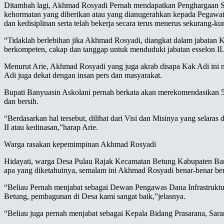
Ditambah lagi, Akhmad Rosyadi Pernah mendapatkan Penghargaan Sat
kehormatan yang diberikan atau yang dianugerahkan kepada Pegawai N
dan kedisiplinan serta telah bekerja secara terus menerus sekurang-k
“Tidaklah berlebihan jika Akhmad Rosyadi, diangkat dalam jabatan K
berkompeten, cakap dan tanggap untuk menduduki jabatan esselon II. 
Menurut Arie, Akhmad Rosyadi yang juga akrab disapa Kak Adi ini m
Adi juga dekat dengan insan pers dan masyarakat.
Bupati Banyuasin Askolani pernah berkata akan merekomendasikan 50
dan bersih.
“Berdasarkan hal tersebut, dilihat dari Visi dan Misinya yang sela
II atau kedinasan,”harap Arie.
Warga rasakan kepemimpinan Akhmad Rosyadi
Hidayati, warga Desa Pulau Rajak Kecamatan Betung Kabupaten Bany
apa yang diketahuinya, semalam ini Akhmad Rosyadi benar-benar berke
“Beliau Pernah menjabat sebagai Dewan Pengawas Dana Infrastruktu
Betung, pembagunan di Desa kami sangat baik,”jelasnya.
“Beliau juga pernah menjabat sebagai Kepala Bidang Prasarana, Sar