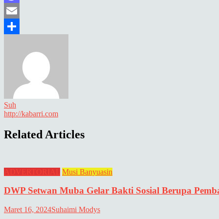
Mastodon
Email
Share
Suh
http://kabarri.com
Related Articles
ADVERTORIAL
Musi Banyuasin
DWP Setwan Muba Gelar Bakti Sosial Berupa Pemba
Maret 16, 2024
Suhaimi Modys