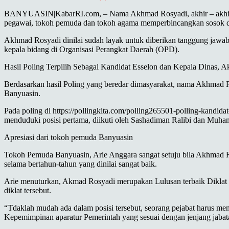
BANYUASIN|KabarRI.com, – Nama Akhmad Rosyadi, akhir – akhir ini
pegawai, tokoh pemuda dan tokoh agama memperbincangkan sosok da
Akhmad Rosyadi dinilai sudah layak untuk diberikan tanggung jawab y
kepala bidang di Organisasi Perangkat Daerah (OPD).
Hasil Poling Terpilih Sebagai Kandidat Esselon dan Kepala Dinas,
Berdasarkan hasil Poling yang beredar dimasyarakat, nama Akhmad 
Banyuasin.
Pada poling di https://pollingkita.com/polling265501-polling-kand
menduduki posisi pertama, diikuti oleh Sashadiman Ralibi dan Muh
Apresiasi dari tokoh pemuda Banyuasin
Tokoh Pemuda Banyuasin, Arie Anggara sangat setuju bila Akhmad Ro
selama bertahun-tahun yang dinilai sangat baik.
Arie menuturkan, Akmad Rosyadi merupakan Lulusan terbaik Diklat Ke
diklat tersebut.
“Tdaklah mudah ada dalam posisi tersebut, seorang pejabat harus mem
Kepemimpinan aparatur Pemerintah yang sesuai dengan jenjang jabata