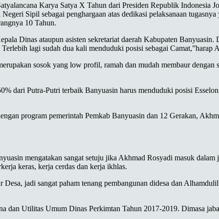
yalancana Karya Satya X Tahun dari Presiden Republik Indonesia Jo
egeri Sipil sebagai penghargaan atas dedikasi pelaksanaan tugasnya 
urangnya 10 Tahun.
epala Dinas ataupun asisten sekretariat daerah Kabupaten Banyuasin. D
Terlebih lagi sudah dua kali menduduki posisi sebagai Camat,”harap A
erupakan sosok yang low profil, ramah dan mudah membaur dengan sia
% dari Putra-Putri terbaik Banyuasin harus menduduki posisi Esselon
ras dengan program pemerintah Pemkab Banyuasin dan 12 Gerakan, Akhm
uasin mengatakan sangat setuju jika Akhmad Rosyadi masuk dalam ja
rja keras, kerja cerdas dan kerja ikhlas.
r Desa, jadi sangat paham tenang pembangunan didesa dan Alhamduli
ana dan Utilitas Umum Dinas Perkimtan Tahun 2017-2019. Dimasa jaba