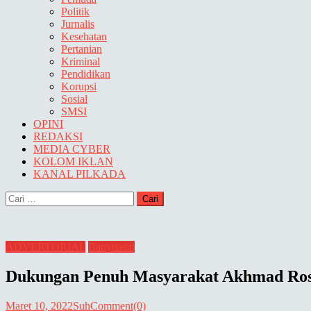
Politik
Jurnalis
Kesehatan
Pertanian
Kriminal
Pendidikan
Korupsi
Sosial
SMSI
OPINI
REDAKSI
MEDIA CYBER
KOLOM IKLAN
KANAL PILKADA
Cari
untuk:
ADVERTORIAL
Banyuasin
Dukungan Penuh Masyarakat Akhmad Rosya
Maret 10, 2022
Suh
Comment(0)