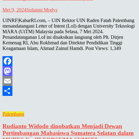
Mei 9, 2024
Suhaimi Modys
UINRF|KabarRI.com, – UIN Rektor UIN Raden Fatah Palembang
menandatangani Letter of Intent (LoI) dengan University Teknologi
MARA (UiTM) Malaysia pada Selasa, 7 Mei 2024.
Penandatanganan LoI ini disaksikan langsung oleh Plt. Dirjen
Kemenag RI, Abu Rokhmad dan Direktur Pendidikan Tinggi
Keagamaan Islam, Ahmad Zainul Hamdi. Post Views: 1,349
Facebook
Mastodon
Email
Share
Palembang
Rudianto Widodo dinobatkan Menjadi Dewan
Pertimbangan Mahasiswa Sumatera Selatan dalam