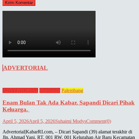
ADVERTORIAL
ADVERTORIAL
Banyuasin
Palembang
Enam Bulan Tak Ada Kabar, Sapandi Dicari Pihak
Keluarga.
April 5, 2026
April 5, 2026
Suhaimi Modys
Comment(0)
Advertorial|KabarRI.com, – Dicari Sapandi (39) alamat terakhir di
Jln. Ahmad Yani, RT. 001 RW. 001 Kelurahan Air Baru Kecamatan