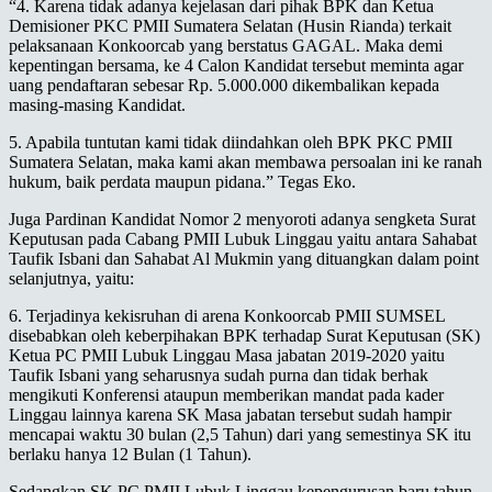
“4. Karena tidak adanya kejelasan dari pihak BPK dan Ketua
Demisioner PKC PMII Sumatera Selatan (Husin Rianda) terkait
pelaksanaan Konkoorcab yang berstatus GAGAL. Maka demi
kepentingan bersama, ke 4 Calon Kandidat tersebut meminta agar
uang pendaftaran sebesar Rp. 5.000.000 dikembalikan kepada
masing-masing Kandidat.
5. Apabila tuntutan kami tidak diindahkan oleh BPK PKC PMII
Sumatera Selatan, maka kami akan membawa persoalan ini ke ranah
hukum, baik perdata maupun pidana.” Tegas Eko.
Juga Pardinan Kandidat Nomor 2 menyoroti adanya sengketa Surat
Keputusan pada Cabang PMII Lubuk Linggau yaitu antara Sahabat
Taufik Isbani dan Sahabat Al Mukmin yang dituangkan dalam point
selanjutnya, yaitu:
6. Terjadinya kekisruhan di arena Konkoorcab PMII SUMSEL
disebabkan oleh keberpihakan BPK terhadap Surat Keputusan (SK)
Ketua PC PMII Lubuk Linggau Masa jabatan 2019-2020 yaitu
Taufik Isbani yang seharusnya sudah purna dan tidak berhak
mengikuti Konferensi ataupun memberikan mandat pada kader
Linggau lainnya karena SK Masa jabatan tersebut sudah hampir
mencapai waktu 30 bulan (2,5 Tahun) dari yang semestinya SK itu
berlaku hanya 12 Bulan (1 Tahun).
Sedangkan SK PC PMII Lubuk Linggau kepengurusan baru tahun