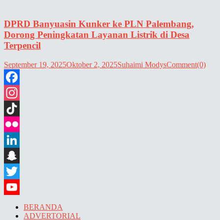
DPRD Banyuasin Kunker ke PLN Palembang,
Dorong Peningkatan Layanan Listrik di Desa
Terpencil
September 19, 2025
Oktober 2, 2025
Suhaimi Modys
Comment(0)
Facebook
Instagram
TikTok
Flickr
LinkedIn
Snapchat
Twitter
YouTube
BERANDA
ADVERTORIAL