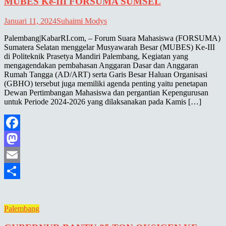
MUBES Ke-III FORSUMA SUMSEL
Januari 11, 2024
Suhaimi Modys
Palembang|KabarRI.com, – Forum Suara Mahasiswa (FORSUMA)
Sumatera Selatan menggelar Musyawarah Besar (MUBES) Ke-III
di Politeknik Prasetya Mandiri Palembang, Kegiatan yang
mengagendakan pembahasan Anggaran Dasar dan Anggaran
Rumah Tangga (AD/ART) serta Garis Besar Haluan Organisasi
(GBHO) tersebut juga memiliki agenda penting yaitu penetapan
Dewan Pertimbangan Mahasiswa dan pergantian Kepengurusan
untuk Periode 2024-2026 yang dilaksanakan pada Kamis […]
Facebook
Mastodon
Email
Share
Palembang