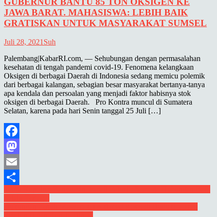
GUBERNUR BANTU 85 TON OKSIGEN KE
JAWA BARAT. MAHASISWA: LEBIH BAIK
GRATISKAN UNTUK MASYARAKAT SUMSEL
Juli 28, 2021
Suh
Palembang|KabarRI.com, — Sehubungan dengan permasalahan
kesehatan di tengah pandemi covid-19. Fenomena kelangkaan
Oksigen di berbagai Daerah di Indonesia sedang memicu polemik
dari berbagai kalangan, sebagian besar masyarakat bertanya-tanya
apa kendala dan persoalan yang menjadi faktor habisnya stok
oksigen di berbagai Daerah. Pro Kontra muncul di Sumatera
Selatan, karena pada hari Senin tanggal 25 Juli […]
Facebook
Mastodon
Email
Navigasi
Temu Kapolres Banyuasin, Ismail Fahmi ; Semoga Hubungan Baik
Share
Selalu Terjaga.
pos
Dukungan Penuh Masyarakat Akhmad Rosyadi Duduki jajaran
Esselon II dan Kepala Dinas