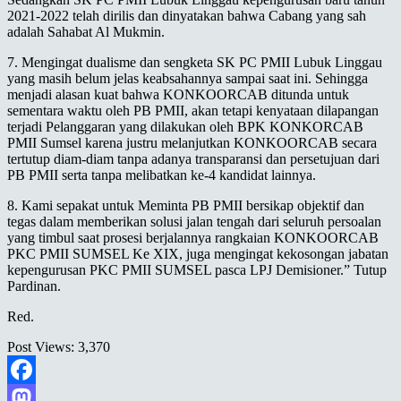
2021-2022 telah dirilis dan dinyatakan bahwa Cabang yang sah
adalah Sahabat Al Mukmin.
7. Mengingat dualisme dan sengketa SK PC PMII Lubuk Linggau
yang masih belum jelas keabsahannya sampai saat ini. Sehingga
menjadi alasan kuat bahwa KONKOORCAB ditunda untuk
sementara waktu oleh PB PMII, akan tetapi kenyataan dilapangan
terjadi Pelanggaran yang dilakukan oleh BPK KONKORCAB
PMII Sumsel karena justru melanjutkan KONKOORCAB secara
tertutup diam-diam tanpa adanya transparansi dan persetujuan dari
PB PMII serta tanpa melibatkan ke-4 kandidat lainnya.
8. Kami sepakat untuk Meminta PB PMII bersikap objektif dan
tegas dalam memberikan solusi jalan tengah dari seluruh persoalan
yang timbul saat prosesi berjalannya rangkaian KONKOORCAB
PKC PMII SUMSEL Ke XIX, juga mengingat kekosongan jabatan
kepengurusan PKC PMII SUMSEL pasca LPJ Demisioner.” Tutup
Pardinan.
Red.
Post Views:
3,370
Facebook