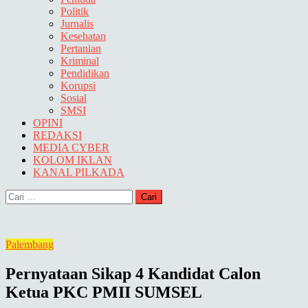
Politik
Jurnalis
Kesehatan
Pertanian
Kriminal
Pendidikan
Korupsi
Sosial
SMSI
OPINI
REDAKSI
MEDIA CYBER
KOLOM IKLAN
KANAL PILKADA
Cari
untuk:
Palembang
Pernyataan Sikap 4 Kandidat Calon
Ketua PKC PMII SUMSEL