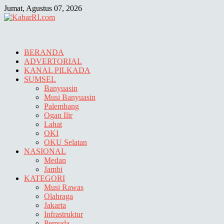
Skip
Jumat, Agustus 07, 2026
to
content
BERANDA
ADVERTORIAL
KANAL PILKADA
SUMSEL
Banyuasin
Musi Banyuasin
Palembang
Ogan Ilir
Lahat
OKI
OKU Selatan
NASIONAL
Medan
Jambi
KATEGORI
Musi Rawas
Olahraga
Jakarta
Infrastruktur
Pemuda