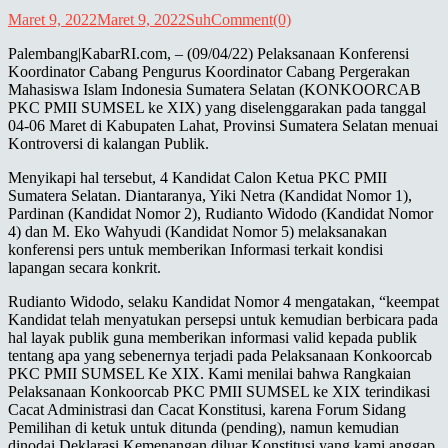
Maret 9, 2022
Maret 9, 2022
Suh
Comment(0)
Palembang|KabarRI.com, – (09/04/22) Pelaksanaan Konferensi
Koordinator Cabang Pengurus Koordinator Cabang Pergerakan
Mahasiswa Islam Indonesia Sumatera Selatan (KONKOORCAB
PKC PMII SUMSEL ke XIX) yang diselenggarakan pada tanggal
04-06 Maret di Kabupaten Lahat, Provinsi Sumatera Selatan menuai
Kontroversi di kalangan Publik.
Menyikapi hal tersebut, 4 Kandidat Calon Ketua PKC PMII
Sumatera Selatan. Diantaranya, Yiki Netra (Kandidat Nomor 1),
Pardinan (Kandidat Nomor 2), Rudianto Widodo (Kandidat Nomor
4) dan M. Eko Wahyudi (Kandidat Nomor 5) melaksanakan
konferensi pers untuk memberikan Informasi terkait kondisi
lapangan secara konkrit.
Rudianto Widodo, selaku Kandidat Nomor 4 mengatakan, “keempat
Kandidat telah menyatukan persepsi untuk kemudian berbicara pada
hal layak publik guna memberikan informasi valid kepada publik
tentang apa yang sebenernya terjadi pada Pelaksanaan Konkoorcab
PKC PMII SUMSEL Ke XIX. Kami menilai bahwa Rangkaian
Pelaksanaan Konkoorcab PKC PMII SUMSEL ke XIX terindikasi
Cacat Administrasi dan Cacat Konstitusi, karena Forum Sidang
Pemilihan di ketuk untuk ditunda (pending), namun kemudian
dinodai Deklarasi Kemenangan diluar Konstitusi yang kami anggap