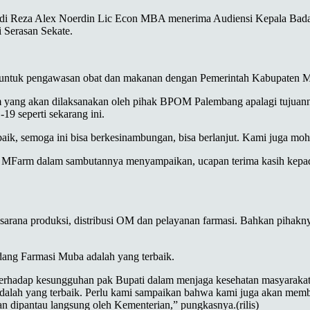
odi Reza Alex Noerdin Lic Econ MBA menerima Audiensi Kepala B
 Serasan Sekate.
 untuk pengawasan obat dan makanan dengan Pemerintah Kabupaten 
ng akan dilaksanakan oleh pihak BPOM Palembang apalagi tujuanny
9 seperti sekarang ini.
aik, semoga ini bisa berkesinambungan, bisa berlanjut. Kami juga m
MFarm dalam sambutannya menyampaikan, ucapan terima kasih kepad
arana produksi, distribusi OM dan pelayanan farmasi. Bahkan pihaknya
ang Farmasi Muba adalah yang terbaik.
i terhadap kesungguhan pak Bupati dalam menjaga kesehatan masyarak
adalah yang terbaik. Perlu kami sampaikan bahwa kami juga akan mem
n dipantau langsung oleh Kementerian,” pungkasnya.(rilis)