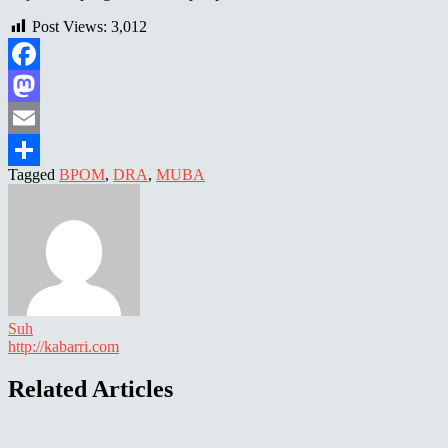
Post Views:
3,012
Facebook
Mastodon
Email
Tagged
BPOM
,
DRA
,
MUBA
Share
Suh
http://kabarri.com
Related Articles