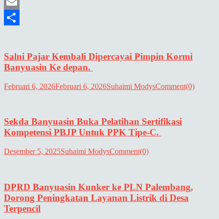
Mastodon
Email
Share
Salni Pajar Kembali Dipercayai Pimpin Kormi
Banyuasin Ke depan.
Februari 6, 2026
Februari 6, 2026
Suhaimi Modys
Comment(0)
Sekda Banyuasin Buka Pelatihan Sertifikasi
Kompetensi PBJP Untuk PPK Tipe-C.
Desember 5, 2025
Suhaimi Modys
Comment(0)
DPRD Banyuasin Kunker ke PLN Palembang,
Dorong Peningkatan Layanan Listrik di Desa
Terpencil