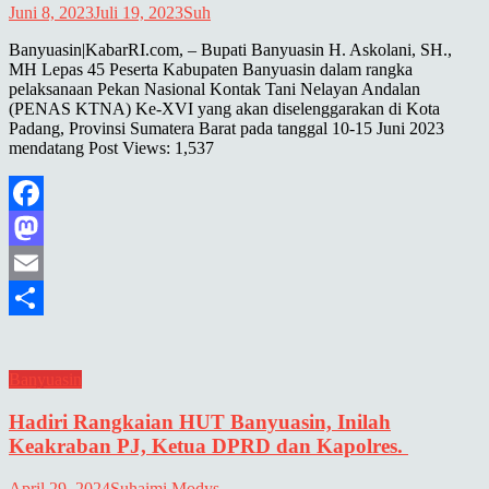
Juni 8, 2023
Juli 19, 2023
Suh
Banyuasin|KabarRI.com, – Bupati Banyuasin H. Askolani, SH.,
MH Lepas 45 Peserta Kabupaten Banyuasin dalam rangka
pelaksanaan Pekan Nasional Kontak Tani Nelayan Andalan
(PENAS KTNA) Ke-XVI yang akan diselenggarakan di Kota
Padang, Provinsi Sumatera Barat pada tanggal 10-15 Juni 2023
mendatang Post Views: 1,537
Facebook
Mastodon
Email
Share
Banyuasin
Hadiri Rangkaian HUT Banyuasin, Inilah
Keakraban PJ, Ketua DPRD dan Kapolres.
April 29, 2024
Suhaimi Modys