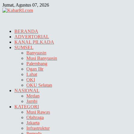
Skip
Jumat, Agustus 07, 2026
to
content
BERANDA
ADVERTORIAL
KANAL PILKADA
SUMSEL
Banyuasin
Musi Banyuasin
Palembang
Ogan Ilir
Lahat
OKI
OKU Selatan
NASIONAL
Medan
Jambi
KATEGORI
Musi Rawas
Olahraga
Jakarta
Infrastruktur
Pemuda