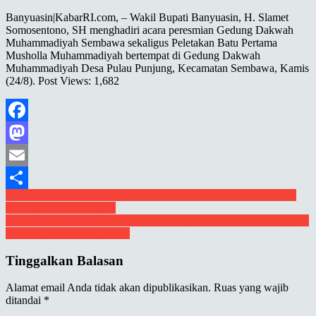
Banyuasin|KabarRI.com, – Wakil Bupati Banyuasin, H. Slamet
Somosentono, SH menghadiri acara peresmian Gedung Dakwah
Muhammadiyah Sembawa sekaligus Peletakan Batu Pertama
Musholla Muhammadiyah bertempat di Gedung Dakwah
Muhammadiyah Desa Pulau Punjung, Kecamatan Sembawa, Kamis
(24/8). Post Views: 1,682
Facebook
Mastodon
Email
Navigasi
Pj Bupati Apriyadi Tinjau Pembangunan Bedah Rumah Warga di
Share
Kecamatan Babat Supat
pos
Satu Calon Terindikasi Pengurus Parpol, Dua DKPP, Ini Tanggapan
Timsel Bawaslu Banyuasin.
Tinggalkan Balasan
Alamat email Anda tidak akan dipublikasikan.
Ruas yang wajib
ditandai
*