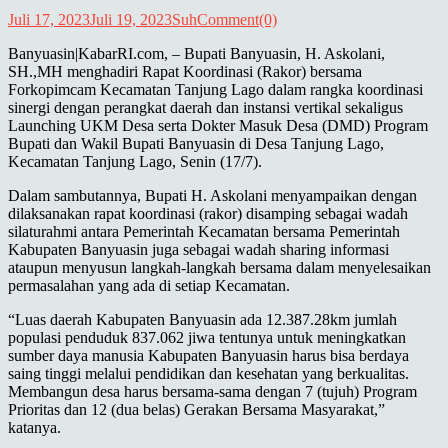
Juli 17, 2023
Juli 19, 2023
Suh
Comment(0)
Banyuasin|KabarRI.com, – Bupati Banyuasin, H. Askolani,
SH.,MH menghadiri Rapat Koordinasi (Rakor) bersama
Forkopimcam Kecamatan Tanjung Lago dalam rangka koordinasi
sinergi dengan perangkat daerah dan instansi vertikal sekaligus
Launching UKM Desa serta Dokter Masuk Desa (DMD) Program
Bupati dan Wakil Bupati Banyuasin di Desa Tanjung Lago,
Kecamatan Tanjung Lago, Senin (17/7).
Dalam sambutannya, Bupati H. Askolani menyampaikan dengan
dilaksanakan rapat koordinasi (rakor) disamping sebagai wadah
silaturahmi antara Pemerintah Kecamatan bersama Pemerintah
Kabupaten Banyuasin juga sebagai wadah sharing informasi
ataupun menyusun langkah-langkah bersama dalam menyelesaikan
permasalahan yang ada di setiap Kecamatan.
“Luas daerah Kabupaten Banyuasin ada 12.387.28km jumlah
populasi penduduk 837.062 jiwa tentunya untuk meningkatkan
sumber daya manusia Kabupaten Banyuasin harus bisa berdaya
saing tinggi melalui pendidikan dan kesehatan yang berkualitas.
Membangun desa harus bersama-sama dengan 7 (tujuh) Program
Prioritas dan 12 (dua belas) Gerakan Bersama Masyarakat,”
katanya.