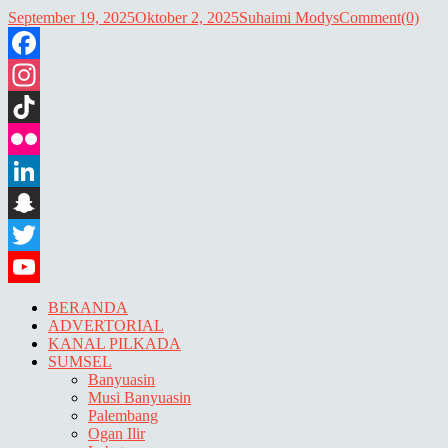
September 19, 2025
Oktober 2, 2025
Suhaimi Modys
Comment(0)
Facebook
Instagram
TikTok
Flickr
LinkedIn
Snapchat
Twitter
YouTube
BERANDA
ADVERTORIAL
KANAL PILKADA
SUMSEL
Banyuasin
Musi Banyuasin
Palembang
Ogan Ilir