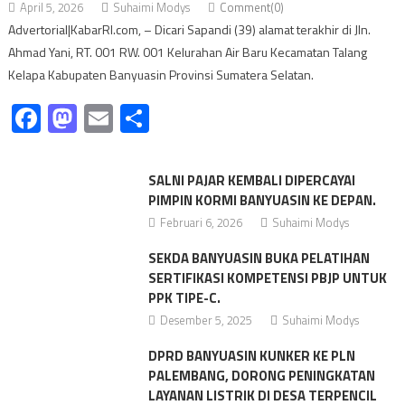
April 5, 2026
Suhaimi Modys
Comment(0)
Advertorial|KabarRI.com, – Dicari Sapandi (39) alamat terakhir di Jln.
Ahmad Yani, RT. 001 RW. 001 Kelurahan Air Baru Kecamatan Talang
Kelapa Kabupaten Banyuasin Provinsi Sumatera Selatan.
Facebook
Mastodon
Email
Share
SALNI PAJAR KEMBALI DIPERCAYAI
PIMPIN KORMI BANYUASIN KE DEPAN.
Februari 6, 2026
Suhaimi Modys
SEKDA BANYUASIN BUKA PELATIHAN
SERTIFIKASI KOMPETENSI PBJP UNTUK
PPK TIPE-C.
Desember 5, 2025
Suhaimi Modys
DPRD BANYUASIN KUNKER KE PLN
PALEMBANG, DORONG PENINGKATAN
LAYANAN LISTRIK DI DESA TERPENCIL