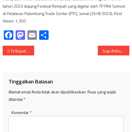
tahun 2023 diajang Festival Rempah yang digelar oleh TP PKK Sumsel
di Pelataran Palembang Trade Center (PTC), Jumat (25/8/2023). Post
Views: 1,350
Facebook
Mastodon
Email
Share
Navigasi
Pj Bupati Apriyadi Mahmud Sholat Idul Adha Himbau Cegah Karhutbunlah
Siap Antisipasi Tindak Kejahatan Lintas Negara
pos
Tinggalkan Balasan
Alamat email Anda tidak akan dipublikasikan.
Ruas yang wajib
ditandai
*
Komentar
*