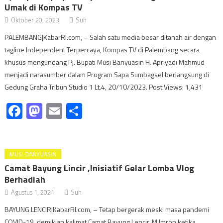
Umak di Kompas TV
Oktober 20, 2023
Suh
PALEMBANG|KabarRI.com, – Salah satu media besar ditanah air dengan
tagline Independent Terpercaya, Kompas TV di Palembang secara
khusus mengundang Pj. Bupati Musi Banyuasin H. Apriyadi Mahmud
menjadi narasumber dalam Program Sapa Sumbagsel berlangsung di
Gedung Graha Tribun Studio 1 Lt.4, 20/10/2023. Post Views: 1,431
Facebook
Mastodon
Email
Share
MUSI BANYUASIN
Camat Bayung Lincir ,Inisiatif Gelar Lomba Vlog
Berhadiah
Agustus 1, 2021
Suh
BAYUNG LENCIR|KabarRI.com, – Tetap bergerak meski masa pandemi
COVID-19, demikian kalimat Camat Bayung Lencir, M Imron ketika