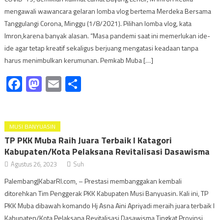
mengawali wawancara gelaran lomba vlog bertema Merdeka Bersama
Tanggulangi Corona, Minggu (1/8/2021). Pilihan lomba vlog, kata
Imron,karena banyak alasan. “Masa pandemi saat ini memerlukan ide-
ide agar tetap kreatif sekaligus berjuang mengatasi keadaan tanpa
harus menimbulkan kerumunan. Pemkab Muba […]
Facebook
Mastodon
Email
Share
MUSI BANYUASIN
TP PKK Muba Raih Juara Terbaik I Katagori
Kabupaten/Kota Pelaksana Revitalisasi Dasawisma
Agustus 26, 2023
Suh
Palembang|KabarRI.com, – Prestasi membanggakan kembali
ditorehkan Tim Penggerak PKK Kabupaten Musi Banyuasin. Kali ini, TP
PKK Muba dibawah komando Hj Asna Aini Apriyadi meraih juara terbaik I
Kabupaten/Kota Pelaksana Revitalisasi Dasawisma Tingkat Provinsi