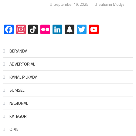
September 19, 2025
Suhaimi Modys
Facebook
Instagram
TikTok
Flickr
LinkedIn
Snapchat
Twitter
YouTube
BERANDA
ADVERTORIAL
KANAL PILKADA
SUMSEL
NASIONAL
KATEGORI
OPINI