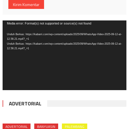
Pemutar
Media error: Format(s) not supported or source(s) not found
Video
Unduh Berkas: https://kabarri.com/wp-content/uploads/2025/09/WhatsApp-Video-2025-09-12-at-
12.58.21.mp4?_=1
Unduh Berkas: https://kabarri.com/wp-content/uploads/2025/09/WhatsApp-Video-2025-09-12-at-
12.58.21.mp4?_=1
ADVERTORIAL
ADVERTORIAL
BANYUASIN
PALEMBANG