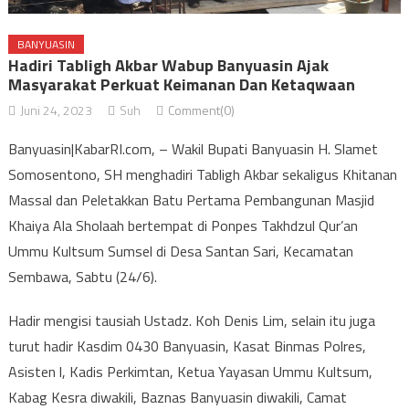
BANYUASIN
Hadiri Tabligh Akbar Wabup Banyuasin Ajak
Masyarakat Perkuat Keimanan Dan Ketaqwaan
Juni 24, 2023
Suh
Comment(0)
Banyuasin|KabarRI.com, – Wakil Bupati Banyuasin H. Slamet
Somosentono, SH menghadiri Tabligh Akbar sekaligus Khitanan
Massal dan Peletakkan Batu Pertama Pembangunan Masjid
Khaiya Ala Sholaah bertempat di Ponpes Takhdzul Qur’an
Ummu Kultsum Sumsel di Desa Santan Sari, Kecamatan
Sembawa, Sabtu (24/6).
Hadir mengisi tausiah Ustadz. Koh Denis Lim, selain itu juga
turut hadir Kasdim 0430 Banyuasin, Kasat Binmas Polres,
Asisten l, Kadis Perkimtan, Ketua Yayasan Ummu Kultsum,
Kabag Kesra diwakili, Baznas Banyuasin diwakili, Camat