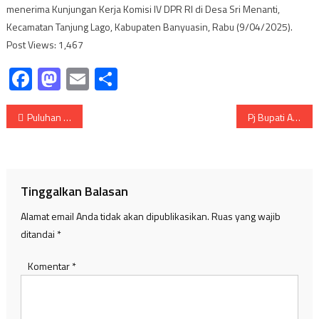
menerima Kunjungan Kerja Komisi IV DPR RI di Desa Sri Menanti,
Kecamatan Tanjung Lago, Kabupaten Banyuasin, Rabu (9/04/2025).
Post Views: 1,467
Facebook
Mastodon
Email
Share
Navigasi
Puluhan TKK Muba Ikuti Pembekalan dan Fasilitasi Uji Sertifikasi Kompetensi
Pj Bupati Apriyadi Perjuangkan Tambahan Exit Tol di Muba
pos
Tinggalkan Balasan
Alamat email Anda tidak akan dipublikasikan.
Ruas yang wajib
ditandai
*
Komentar
*