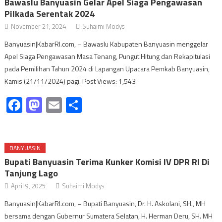
Bawaslu Banyuasin Gelar Apel Siaga Pengawasan
Pilkada Serentak 2024
November 21, 2024
Suhaimi Modys
Banyuasin|KabarRI.com, – Bawaslu Kabupaten Banyuasin menggelar
Apel Siaga Pengawasan Masa Tenang, Pungut Hitung dan Rekapitulasi
pada Pemilihan Tahun 2024 di Lapangan Upacara Pemkab Banyuasin,
Kamis (21/11/2024) pagi. Post Views: 1,543
Facebook
Mastodon
Email
Share
BANYUASIN
Bupati Banyuasin Terima Kunker Komisi IV DPR RI Di
Tanjung Lago
April 9, 2025
Suhaimi Modys
Banyuasin|KabarRI.com, – Bupati Banyuasin, Dr. H. Askolani, SH., MH
bersama dengan Gubernur Sumatera Selatan, H. Herman Deru, SH. MH