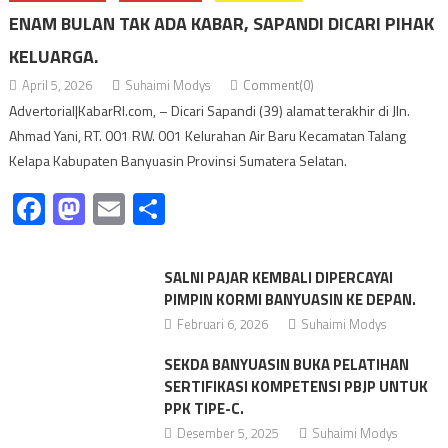
ENAM BULAN TAK ADA KABAR, SAPANDI DICARI PIHAK
KELUARGA.
April 5, 2026
Suhaimi Modys
Comment(0)
Advertorial|KabarRI.com, – Dicari Sapandi (39) alamat terakhir di Jln.
Ahmad Yani, RT. 001 RW. 001 Kelurahan Air Baru Kecamatan Talang
Kelapa Kabupaten Banyuasin Provinsi Sumatera Selatan.
Facebook
Mastodon
Email
Share
SALNI PAJAR KEMBALI DIPERCAYAI
PIMPIN KORMI BANYUASIN KE DEPAN.
Februari 6, 2026
Suhaimi Modys
SEKDA BANYUASIN BUKA PELATIHAN
SERTIFIKASI KOMPETENSI PBJP UNTUK
PPK TIPE-C.
Desember 5, 2025
Suhaimi Modys