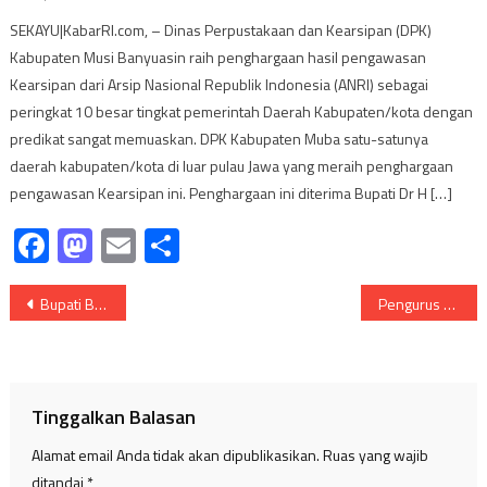
SEKAYU|KabarRI.com, – Dinas Perpustakaan dan Kearsipan (DPK)
Kabupaten Musi Banyuasin raih penghargaan hasil pengawasan
Kearsipan dari Arsip Nasional Republik Indonesia (ANRI) sebagai
peringkat 10 besar tingkat pemerintah Daerah Kabupaten/kota dengan
predikat sangat memuaskan. DPK Kabupaten Muba satu-satunya
daerah kabupaten/kota di luar pulau Jawa yang meraih penghargaan
pengawasan Kearsipan ini. Penghargaan ini diterima Bupati Dr H […]
Facebook
Mastodon
Email
Share
Navigasi
Bupati Banyuasin Hadiri Perpisahan 290 Siswa Kelas Vl Di Talang Kelapa
Pengurus Saka Bakti Husada Muba Masa Bhakti 2023-2028 Resmi Dilantik
pos
Tinggalkan Balasan
Alamat email Anda tidak akan dipublikasikan.
Ruas yang wajib
ditandai
*