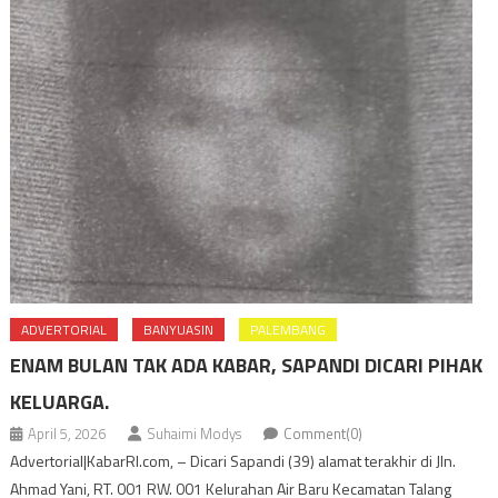
ADVERTORIAL
BANYUASIN
PALEMBANG
ENAM BULAN TAK ADA KABAR, SAPANDI DICARI PIHAK
KELUARGA.
April 5, 2026
Suhaimi Modys
Comment(0)
Advertorial|KabarRI.com, – Dicari Sapandi (39) alamat terakhir di Jln.
Ahmad Yani, RT. 001 RW. 001 Kelurahan Air Baru Kecamatan Talang