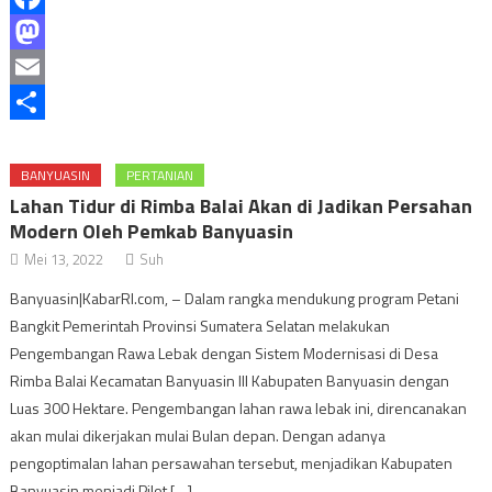
Facebook
Mastodon
Email
Share
BANYUASIN
PERTANIAN
Lahan Tidur di Rimba Balai Akan di Jadikan Persahan
Modern Oleh Pemkab Banyuasin
Mei 13, 2022
Suh
Banyuasin|KabarRI.com, – Dalam rangka mendukung program Petani
Bangkit Pemerintah Provinsi Sumatera Selatan melakukan
Pengembangan Rawa Lebak dengan Sistem Modernisasi di Desa
Rimba Balai Kecamatan Banyuasin III Kabupaten Banyuasin dengan
Luas 300 Hektare. Pengembangan lahan rawa lebak ini, direncanakan
akan mulai dikerjakan mulai Bulan depan. Dengan adanya
pengoptimalan lahan persawahan tersebut, menjadikan Kabupaten
Banyuasin menjadi Pilot […]