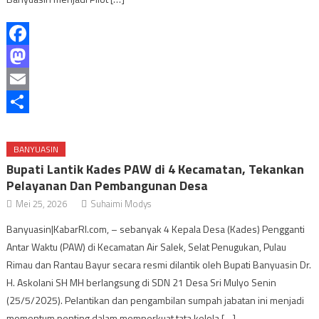
Facebook
Mastodon
Email
Share
BANYUASIN
Bupati Lantik Kades PAW di 4 Kecamatan, Tekankan
Pelayanan Dan Pembangunan Desa
Mei 25, 2026
Suhaimi Modys
Banyuasin|KabarRI.com, – sebanyak 4 Kepala Desa (Kades) Pengganti
Antar Waktu (PAW) di Kecamatan Air Salek, Selat Penugukan, Pulau
Rimau dan Rantau Bayur secara resmi dilantik oleh Bupati Banyuasin Dr.
H. Askolani SH MH berlangsung di SDN 21 Desa Sri Mulyo Senin
(25/5/2025). Pelantikan dan pengambilan sumpah jabatan ini menjadi
momentum penting dalam memperkuat tata kelola […]