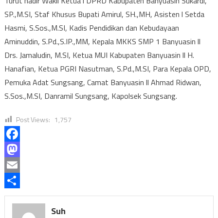
Turut hadir Wakil Ketua l DPRD Kabupaten Banyuasin Sukardi,
SP.,M.SI, Staf Khusus Bupati Amirul, SH.,MH, Asisten l Setda
Hasmi, S.Sos.,M.SI, Kadis Pendidikan dan Kebudayaan
Aminuddin, S.Pd.,S.IP.,MM, Kepala MKKS SMP 1 Banyuasin ll
Drs. Jamaludin, M.SI, Ketua MUI Kabupaten Banyuasin ll H.
Hanafian, Ketua PGRI Nasutman, S.Pd.,M.SI, Para Kepala OPD,
Pemuka Adat Sungsang, Camat Banyuasin ll Ahmad Ridwan,
S.Sos.,M.SI, Danramil Sungsang, Kapolsek Sungsang.
Post Views:
1,757
Facebook
Mastodon
Email
Share
Suh