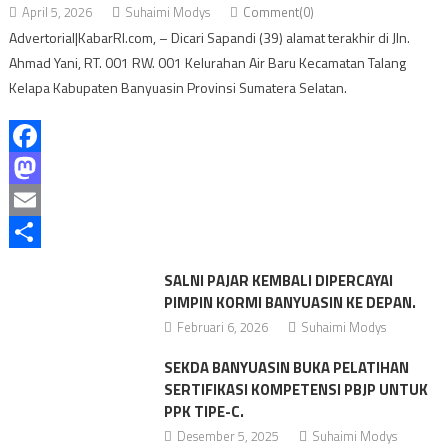
April 5, 2026
Suhaimi Modys
Comment(0)
Advertorial|KabarRI.com, – Dicari Sapandi (39) alamat terakhir di Jln.
Ahmad Yani, RT. 001 RW. 001 Kelurahan Air Baru Kecamatan Talang
Kelapa Kabupaten Banyuasin Provinsi Sumatera Selatan.
Facebook
Mastodon
Email
Share
SALNI PAJAR KEMBALI DIPERCAYAI
PIMPIN KORMI BANYUASIN KE DEPAN.
Februari 6, 2026
Suhaimi Modys
SEKDA BANYUASIN BUKA PELATIHAN
SERTIFIKASI KOMPETENSI PBJP UNTUK
PPK TIPE-C.
Desember 5, 2025
Suhaimi Modys