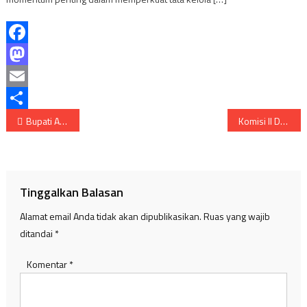
Facebook
Mastodon
Email
Navigasi
Share
Bupati Askolani Lantik Erwin Ibrahim Sebagai Sekretaris Daerah (Sekda) Kabupaten Banyuasin
Komisi II DPRD bahas Upaya Percepatan Penerbitan Sertifikat Kebun Plasma
pos
Tinggalkan Balasan
Alamat email Anda tidak akan dipublikasikan.
Ruas yang wajib
ditandai
*
Komentar
*