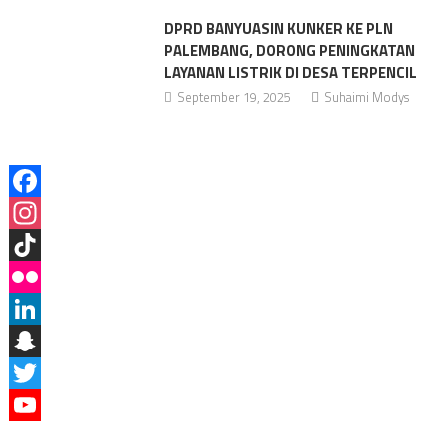
DPRD BANYUASIN KUNKER KE PLN
PALEMBANG, DORONG PENINGKATAN
LAYANAN LISTRIK DI DESA TERPENCIL
September 19, 2025
Suhaimi Modys
Facebook
Instagram
TikTok
Flickr
LinkedIn
Snapchat
Twitter
YouTube