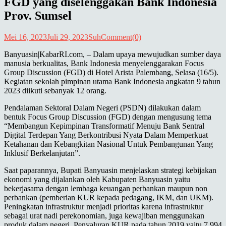
FGD yang diselenggakan Bank Indonesia
Prov. Sumsel
Mei 16, 2023
Juli 29, 2023
Suh
Comment(0)
Banyuasin|KabarRI.com, – Dalam upaya mewujudkan sumber daya
manusia berkualitas, Bank Indonesia menyelenggarakan Focus
Group Discussion (FGD) di Hotel Arista Palembang, Selasa (16/5).
Kegiatan sekolah pimpinan utama Bank Indonesia angkatan 9 tahun
2023 diikuti sebanyak 12 orang.
Pendalaman Sektoral Dalam Negeri (PSDN) dilakukan dalam
bentuk Focus Group Discussion (FGD) dengan mengusung tema
“Membangun Kepimpinan Transformatif Menuju Bank Sentral
Digital Terdepan Yang Berkontribusi Nyata Dalam Memperkuat
Ketahanan dan Kebangkitan Nasional Untuk Pembangunan Yang
Inklusif Berkelanjutan”.
Saat paparannya, Bupati Banyuasin menjelaskan strategi kebijakan
ekonomi yang dijalankan oleh Kabupaten Banyuasin yaitu
bekerjasama dengan lembaga keuangan perbankan maupun non
perbankan (pemberian KUR kepada pedagang, IKM, dan UKM).
Peningkatan infrastruktur menjadi prioritas karena infrastruktur
sebagai urat nadi perekonomian, juga kewajiban menggunakan
produk dalam negeri. Penyaluran KUR pada tahun 2019 yaitu 7.994