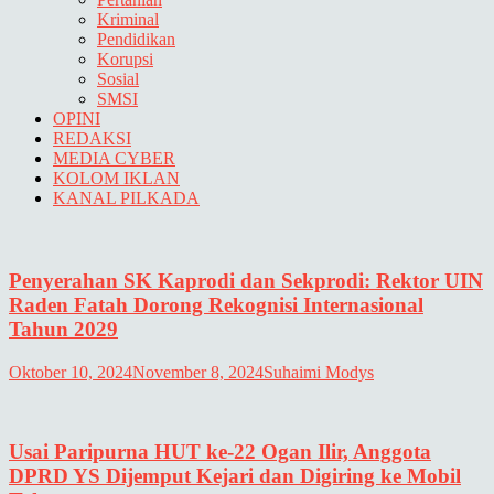
Kriminal
Pendidikan
Korupsi
Sosial
SMSI
OPINI
REDAKSI
MEDIA CYBER
KOLOM IKLAN
KANAL PILKADA
Penyerahan SK Kaprodi dan Sekprodi: Rektor UIN
Raden Fatah Dorong Rekognisi Internasional
Tahun 2029
Oktober 10, 2024
November 8, 2024
Suhaimi Modys
Usai Paripurna HUT ke-22 Ogan Ilir, Anggota
DPRD YS Dijemput Kejari dan Digiring ke Mobil