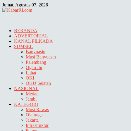
Skip
Jumat, Agustus 07, 2026
to
content
BERANDA
ADVERTORIAL
KANAL PILKADA
SUMSEL
Banyuasin
Musi Banyuasin
Palembang
Ogan Ilir
Lahat
OKI
OKU Selatan
NASIONAL
Medan
Jambi
KATEGORI
Musi Rawas
Olahraga
Jakarta
Infrastruktur
Pemuda