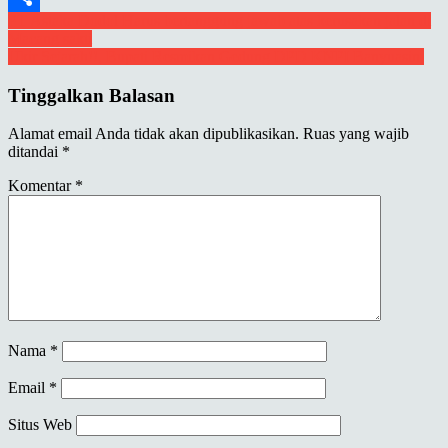
Navigasi
PT Astaka Dodol Harus bertanggung jawab atas kerusakan jalan di
Share
Macang sakti
pos
Ukir Sejarah!!, Bupati Resmikan Gedung DPD KNPI Banyuasin
Tinggalkan Balasan
Alamat email Anda tidak akan dipublikasikan.
Ruas yang wajib
ditandai
*
Komentar
*
Nama
*
Email
*
Situs Web