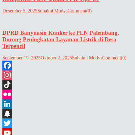
Desember 5, 2025
Suhaimi Modys
Comment(0)
DPRD Banyuasin Kunker ke PLN Palembang,
Dorong Peningkatan Layanan Listrik di Desa
Terpencil
September 19, 2025
Oktober 2, 2025
Suhaimi Modys
Comment(0)
Facebook
Instagram
TikTok
Flickr
LinkedIn
Snapchat
Twitter