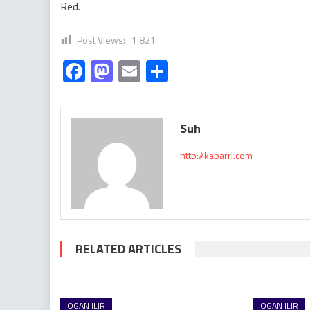
Red.
Post Views:
1,821
Facebook
Mastodon
Email
Share
Suh
http://kabarri.com
RELATED ARTICLES
OGAN ILIR
OGAN ILIR