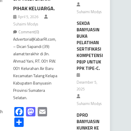
eh
PIHAK KELUARGA.
Suhaimi Modys
April 5, 2026
SEKDA
Suhaimi Modys
BANYUASIN
Comment(0)
BUKA
Advertorial|KabarRI.com,
PELATIHAN
– Dicari Sapandi (39)
SERTIFIKASI
alamat terakhir di Jln.
KOMPETENSI
Ahmad Yani, RT. 001 RW.
PBJP UNTUK
PPK TIPE-C.
001 Kelurahan Air Baru
Kecamatan Talang Kelapa
Desember 5,
Kabupaten Banyuasin
2025
Provinsi Sumatera
Selatan.
Suhaimi Modys
Facebook
Mastodon
Email
ah
DPRD
Share
BANYUASIN
KUNKER KE