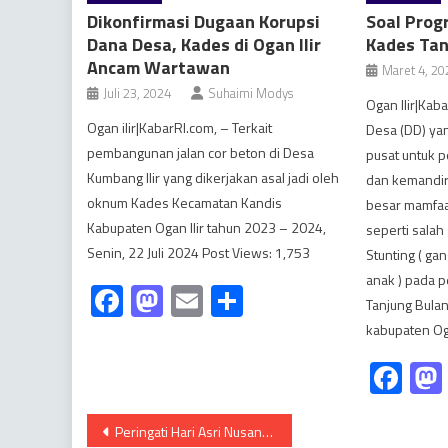
Dikonfirmasi Dugaan Korupsi
Soal Prog
Dana Desa, Kades di Ogan Ilir
Kades Tan
Ancam Wartawan
Maret 4, 20
Juli 23, 2024
Suhaimi Modys
Ogan Ilir|Kab
Ogan ilir|KabarRI.com, – Terkait
Desa (DD) ya
pembangunan jalan cor beton di Desa
pusat untuk 
Kumbang Ilir yang dikerjakan asal jadi oleh
dan kemandir
oknum Kades Kecamatan Kandis
besar mamfaa
Kabupaten Ogan Ilir tahun 2023 – 2024,
seperti sala
Senin, 22 Juli 2024 Post Views: 1,753
Stunting ( g
anak ) pada 
Facebook
Mastodon
Email
Share
Tanjung Bula
kabupaten Oga
Fa
Navigasi
Peringati Hari Asri Nusantara, Pemdes Sejagung Tanam 1000 Pohon Pete