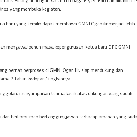
retaris Bidang hubungan Antar Lembaga Eryleo Edo dan dihadiri ol
Ones yang membuka kegiatan.
a baru yang terpilih dapat membawa GMNI Ogan ilir menjadi lebih
dan mengawal penuh masa kepengurusan Ketua baru DPC GMNI
yang pernah berproses di GMNI Ogan ilir, siap mendukung dan
ama 2 tahun kedepan,” ungkapnya.
inggolan, menyampaikan terima kasih atas dukungan yang sudah
.
asi dan berkomitmen bertanggungjawab terhadap amanah yang sud