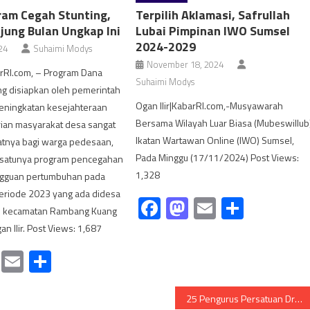
ram Cegah Stunting,
Terpilih Aklamasi, Safrullah
jung Bulan Ungkap Ini
Lubai Pimpinan IWO Sumsel
2024-2029
24
Suhaimi Modys
November 18, 2024
arRI.com, – Program Dana
Suhaimi Modys
ng disiapkan oleh pemerintah
Ogan Ilir|KabarRI.com,-Musyawarah
peningkatan kesejahteraan
Bersama Wilayah Luar Biasa (Mubeswillub
ian masyarakat desa sangat
Ikatan Wartawan Online (IWO) Sumsel,
tnya bagi warga pedesaan,
Pada Minggu (17/11/2024) Post Views:
h satunya program pencegahan
1,328
angguan pertumbuhan pada
periode 2023 yang ada didesa
Facebook
Mastodon
Email
Share
n kecamatan Rambang Kuang
n Ilir. Post Views: 1,687
cebook
Mastodon
Email
Share
25 Pengurus Persatuan Drum Band Indonesia Kabupaten banyuasin Resmi dilantik