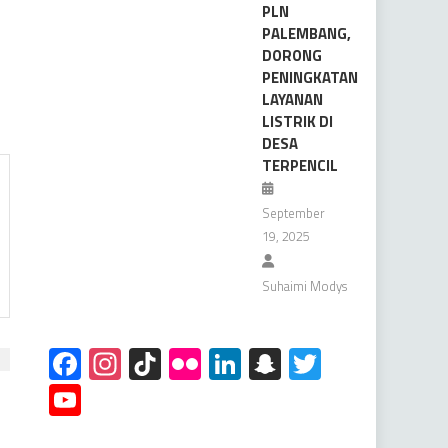
PLN
PALEMBANG,
DORONG
PENINGKATAN
LAYANAN
LISTRIK DI
DESA
TERPENCIL
September
19, 2025
Suhaimi Modys
Facebook
Instagram
TikTok
Flickr
LinkedIn
Snapchat
Twitter
YouTube