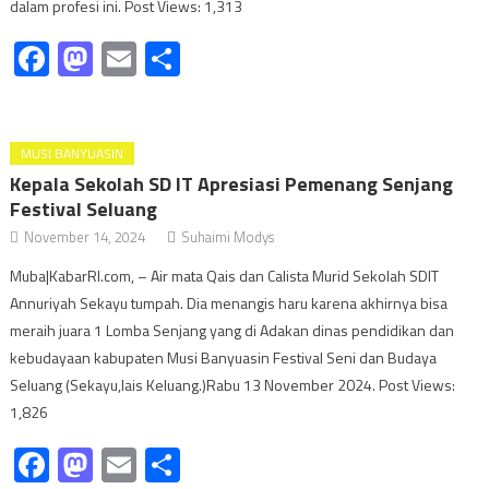
dalam profesi ini. Post Views: 1,313
Facebook
Mastodon
Email
Share
MUSI BANYUASIN
Kepala Sekolah SD IT Apresiasi Pemenang Senjang
Festival Seluang
November 14, 2024
Suhaimi Modys
Muba|KabarRI.com, – Air mata Qais dan Calista Murid Sekolah SDIT
Annuriyah Sekayu tumpah. Dia menangis haru karena akhirnya bisa
meraih juara 1 Lomba Senjang yang di Adakan dinas pendidikan dan
kebudayaan kabupaten Musi Banyuasin Festival Seni dan Budaya
Seluang (Sekayu,lais Keluang.)Rabu 13 November 2024. Post Views:
1,826
Facebook
Mastodon
Email
Share