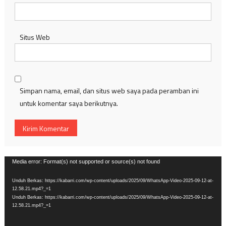
Situs Web
Simpan nama, email, dan situs web saya pada peramban ini
untuk komentar saya berikutnya.
Pemutar
Media error: Format(s) not supported or source(s) not found
Video
Unduh Berkas: https://kabarri.com/wp-content/uploads/2025/09/WhatsApp-Video-2025-09-12-at-
12.58.21.mp4?_=1
Unduh Berkas: https://kabarri.com/wp-content/uploads/2025/09/WhatsApp-Video-2025-09-12-at-
12.58.21.mp4?_=1