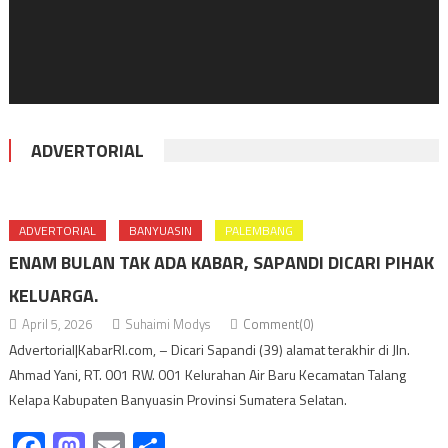
ADVERTORIAL
ADVERTORIAL
BANYUASIN
PALEMBANG
ENAM BULAN TAK ADA KABAR, SAPANDI DICARI PIHAK
KELUARGA.
April 5, 2026
Suhaimi Modys
Comment(0)
Advertorial|KabarRI.com, – Dicari Sapandi (39) alamat terakhir di Jln.
Ahmad Yani, RT. 001 RW. 001 Kelurahan Air Baru Kecamatan Talang
Kelapa Kabupaten Banyuasin Provinsi Sumatera Selatan.
Facebook
Mastodon
Email
Share