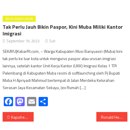
MUSI BANYUASIN
Tak Perlu Jauh Bikin Paspor, Kini Muba Miliki Kantor
Imigrasi
September 19, 2023
Suh
SEKAYU|KabarRI.com, – Warga Kabupaten Musi Banyuasin (Muba) kini
tak perlu ke luar kota untuk mengurus paspor atau urusan imigrasi
lainnya, setelah kantor Unit Kerja Kantor (UKK) Imigrasi Kelas 1 TPI
Palembang di Kabupaten Muba resmi di softlaunching oleh Pj Bupati
Muba H Apriyadi Mahmud bertempat di Jalan Merdeka Kelurahan
Serasan Jaya Kecamatan Sekayu, (ex Rumah […]
Facebook
Mastodon
Email
Share
Navigasi
Kapolres Muba Hadir di Podcast PWI Muba Bisa Bahas Harkamtibnas.
Ronald Heru beserta Jajarannya Sambut Kunjungan Kakanwil Kemenkumham Sumsel
pos