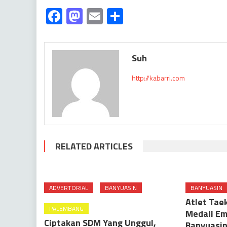
Facebook
Mastodon
Email
Share
Suh
http://kabarri.com
RELATED ARTICLES
ADVERTORIAL
BANYUASIN
BANYUASIN
Atlet Ta
PALEMBANG
Medali E
Ciptakan SDM Yang Unggul,
Banyuasin