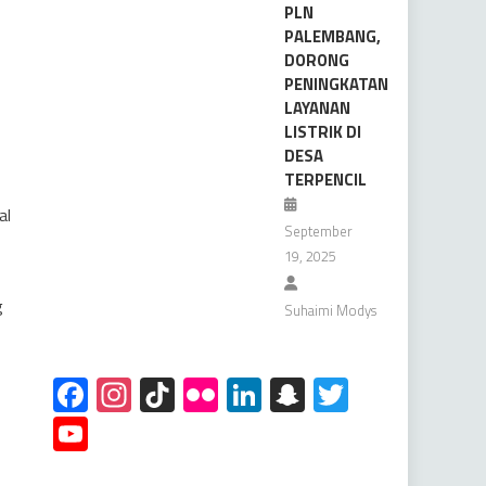
PLN
PALEMBANG,
DORONG
PENINGKATAN
LAYANAN
LISTRIK DI
DESA
TERPENCIL
al
September
19, 2025
g
Suhaimi Modys
Facebook
Instagram
TikTok
Flickr
LinkedIn
Snapchat
Twitter
YouTube