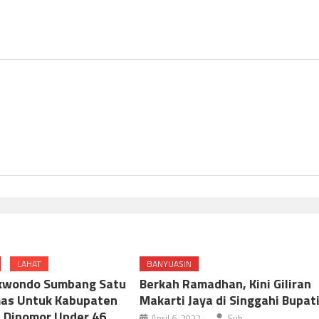
LAHAT
BANYUASIN
ekwondo Sumbang Satu
Berkah Ramadhan, Kini Giliran
mas Untuk Kabupaten
Makarti Jaya di Singgahi Bupat
 Dinomor Under 46
April 6, 2022
Suh