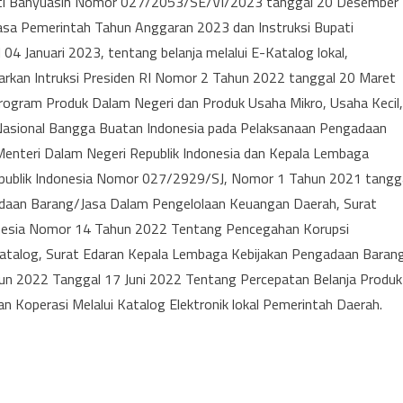
upati Banyuasin Nomor 027/2053/SE/VI/2023 tanggal 20 Desember
sa Pemerintah Tahun Anggaran 2023 dan Instruksi Bupati
 Januari 2023, tentang belanja melalui E-Katalog lokal,
sarkan Intruksi Presiden RI Nomor 2 Tahun 2022 tanggal 20 Maret
gram Produk Dalam Negeri dan Produk Usaha Mikro, Usaha Kecil,
asional Bangga Buatan Indonesia pada Pelaksanaan Pengadaan
enteri Dalam Negeri Republik Indonesia dan Kepala Lembaga
epublik Indonesia Nomor 027/2929/SJ, Nomor 1 Tahun 2021 tangg
aan Barang/Jasa Dalam Pengelolaan Keuangan Daerah, Surat
onesia Nomor 14 Tahun 2022 Tentang Pencegahan Korupsi
katalog, Surat Edaran Kepala Lembaga Kebijakan Pengadaan Baran
un 2022 Tanggal 17 Juni 2022 Tentang Percepatan Belanja Produk
n Koperasi Melalui Katalog Elektronik lokal Pemerintah Daerah.