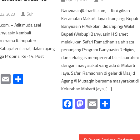
Banyuasin|KabarRI.com, – Kini giliran
22, 2023
Suh
Kecamatan Makarti Jaya dikunjungi Bupati
.com, – Atlit muda asal
Banyuasin H Askolani didampingi Wakil
nyuasin kembali
Bupati (Wabup) Banyuasin H Slamet
n nama Kabupaten
melakukan Safari Ramadhan salah satu
Kabupaten Lahat, dalam ajang
penunjang Program Banyuasin Religius,
ga Propinsi Ke-14. Post
dan sekaligus mempererat tali silaturahmi
dengan masyarakat yang ada di Makarti
Jaya, Safari Ramadhan di gelar di Masjid
cebook
Mastodon
Email
Share
Agung Al Muttaqin bersama masyarakat di
Kelurahan Makarti Jaya, […]
Facebook
Mastodon
Email
Share
Pj Bupati Apriyadi Podcast Bareng PWI Muba