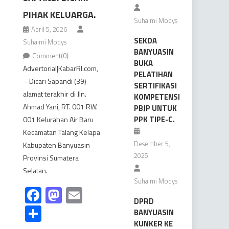
PIHAK KELUARGA.
Suhaimi Modys
April 5, 2026
SEKDA
Suhaimi Modys
BANYUASIN
Comment(0)
BUKA
Advertorial|KabarRI.com,
PELATIHAN
– Dicari Sapandi (39)
SERTIFIKASI
alamat terakhir di Jln.
KOMPETENSI
Ahmad Yani, RT. 001 RW.
PBJP UNTUK
PPK TIPE-C.
001 Kelurahan Air Baru
Kecamatan Talang Kelapa
Desember 5,
Kabupaten Banyuasin
2025
Provinsi Sumatera
Selatan.
Suhaimi Modys
Facebook
Mastodon
Email
DPRD
Share
BANYUASIN
KUNKER KE