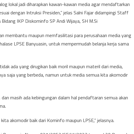
atalog lokal jadi diharapkan kawan-kawan media agar mendaftarkan
ai dengan Intruksi Presiden,” jelas Salni Fajar didampingi Staff
a Bidang IKP Diskominfo SP Andi Wijaya, SH M.Si
an membantu maupun memfasilitasi para perusahaan media yang
thalase LPSE Banyuasin, untuk mempermudah belanja kerja sama
tidak ada yang dirugikan baik moril maupun materil dari media,
nya saja yang berbeda, namun untuk media semua kita akomodir
ala, dan masih ada kebingungan dalam hal pendaftaran semua akan
ma.
n kita akomodir baik dari Kominfo maupun LPSE,” jelasnya.