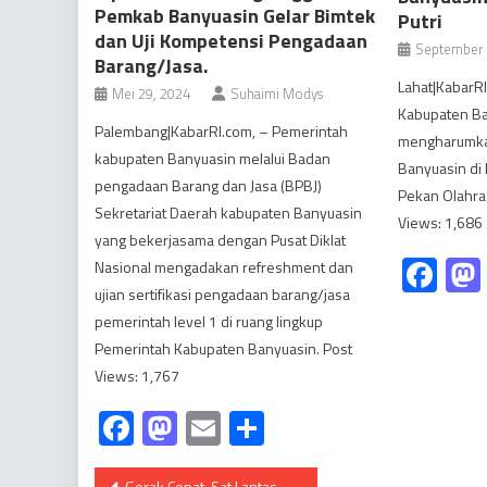
Pemkab Banyuasin Gelar Bimtek
Putri
dan Uji Kompetensi Pengadaan
September 
Barang/Jasa.
Lahat|KabarRI
Mei 29, 2024
Suhaimi Modys
Kabupaten Ba
Palembang|KabarRI.com, – Pemerintah
mengharumka
kabupaten Banyuasin melalui Badan
Banyuasin di 
pengadaan Barang dan Jasa (BPBJ)
Pekan Olahra
Sekretariat Daerah kabupaten Banyuasin
Views: 1,686
yang bekerjasama dengan Pusat Diklat
Fa
Nasional mengadakan refreshment dan
ujian sertifikasi pengadaan barang/jasa
pemerintah level 1 di ruang lingkup
Pemerintah Kabupaten Banyuasin. Post
Views: 1,767
Facebook
Mastodon
Email
Share
Navigasi
Gerak Cepat, Sat Lantas Polres Banyuasin Atus Lalu Lintas Jalan Raya Saat Truk Patah Serumbung