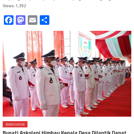
Views: 1,392
Facebook
Mastodon
Email
Share
BANYUASIN
Bupati Askolani Himbau Kepala Desa Dilantik Dapat