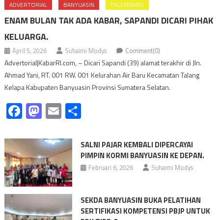
ADVERTORIAL
BANYUASIN
PALEMBANG
ENAM BULAN TAK ADA KABAR, SAPANDI DICARI PIHAK
KELUARGA.
April 5, 2026
Suhaimi Modys
Comment(0)
Advertorial|KabarRI.com, – Dicari Sapandi (39) alamat terakhir di Jln.
Ahmad Yani, RT. 001 RW. 001 Kelurahan Air Baru Kecamatan Talang
Kelapa Kabupaten Banyuasin Provinsi Sumatera Selatan.
Facebook
Mastodon
Email
Share
SALNI PAJAR KEMBALI DIPERCAYAI
PIMPIN KORMI BANYUASIN KE DEPAN.
Februari 6, 2026
Suhaimi Modys
SEKDA BANYUASIN BUKA PELATIHAN
SERTIFIKASI KOMPETENSI PBJP UNTUK