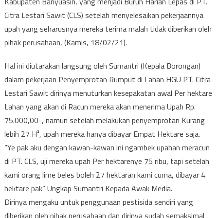
Kabupaten Banyuasin, yang menjadi Buruh Harian Lepas di PT.
Citra Lestari Sawit (CLS) setelah menyelesaikan pekerjaannya
upah yang seharusnya mereka terima malah tidak diberikan oleh
pihak perusahaan, (Kamis, 18/02/21).
Hal ini diutarakan langsung oleh Sumantri (Kepala Borongan)
dalam pekerjaan Penyemprotan Rumput di Lahan HGU PT. Citra
Lestari Sawit dirinya menuturkan kesepakatan awal Per hektare
Lahan yang akan di Racun mereka akan menerima Upah Rp.
75.000,00-, namun setelah melakukan penyemprotan Kurang
lebih 27 H², upah mereka hanya dibayar Empat Hektare saja.
“Ye pak aku dengan kawan-kawan ini ngambek upahan meracun
di PT. CLS, uji mereka upah Per hektarenye 75 ribu, tapi setelah
kami orang lime beles boleh 27 hektaran kami cuma, dibayar 4
hektare pak” Ungkap Sumantri Kepada Awak Media.
Dirinya mengaku untuk penggunaan pestisida sendiri yang
diberikan oleh pihak perusahaan dan dirinya sudah semaksimal