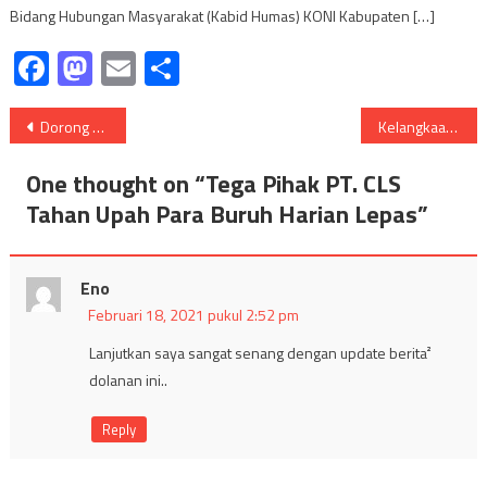
Bidang Hubungan Masyarakat (Kabid Humas) KONI Kabupaten […]
Facebook
Mastodon
Email
Share
Navigasi
Dorong WBK/WBBM, Ombudsman Sumsel Hadiri Deklarasi Zona Integritas Lapas Lahat
Kelangkaan Pupuk Buat Petani Menjerit
pos
One thought on “
Tega Pihak PT. CLS
Tahan Upah Para Buruh Harian Lepas
”
Eno
Februari 18, 2021 pukul 2:52 pm
Lanjutkan saya sangat senang dengan update berita²
dolanan ini..
Reply