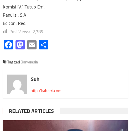
Komisi IV,” Tutup Emi.
Penulis : S.A
Editor : Red.
Post Views:
2,785
Facebook
Mastodon
Email
Share
Tagged
Banyuasin
Suh
http://kabarri.com
RELATED ARTICLES