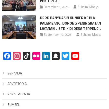
PPK TIPE-C.
Desember 5, 2025
Suhaimi Modys
DPRD BANYUASIN KUNKER KE PLN
PALEMBANG, DORONG PENINGKATAN
LAYANAN LISTRIK DI DESA TERPENCIL
September 19, 2025
Suhaimi Modys
Facebook
Instagram
TikTok
Flickr
LinkedIn
Snapchat
Twitter
YouTube
BERANDA
ADVERTORIAL
KANAL PILKADA
SUMSEL