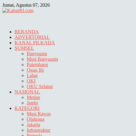
Skip
Jumat, Agustus 07, 2026
to
content
BERANDA
ADVERTORIAL
KANAL PILKADA
SUMSEL
Banyuasin
Musi Banyuasin
Palembang
Ogan Ilir
Lahat
OKI
OKU Selatan
NASIONAL
Medan
Jambi
KATEGORI
Musi Rawas
Olahraga
Jakarta
Infrastruktur
Pemuda