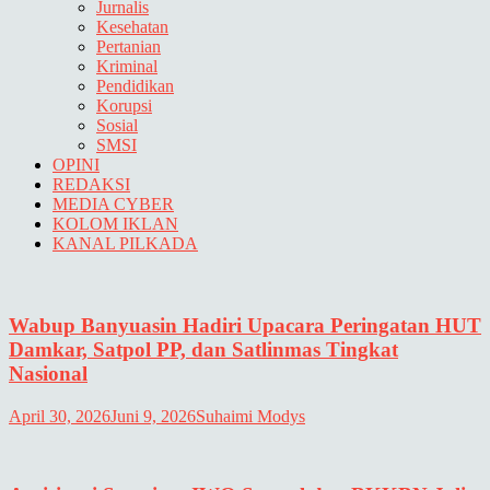
Jurnalis
Kesehatan
Pertanian
Kriminal
Pendidikan
Korupsi
Sosial
SMSI
OPINI
REDAKSI
MEDIA CYBER
KOLOM IKLAN
KANAL PILKADA
Wabup Banyuasin Hadiri Upacara Peringatan HUT
Damkar, Satpol PP, dan Satlinmas Tingkat
Nasional
April 30, 2026
Juni 9, 2026
Suhaimi Modys