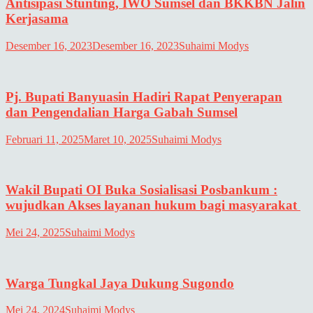
Antisipasi Stunting, IWO Sumsel dan BKKBN Jalin
Kerjasama
Desember 16, 2023
Desember 16, 2023
Suhaimi Modys
Pj. Bupati Banyuasin Hadiri Rapat Penyerapan
dan Pengendalian Harga Gabah Sumsel
Februari 11, 2025
Maret 10, 2025
Suhaimi Modys
Wakil Bupati OI Buka Sosialisasi Posbankum :
wujudkan Akses layanan hukum bagi masyarakat
Mei 24, 2025
Suhaimi Modys
Warga Tungkal Jaya Dukung Sugondo
Mei 24, 2024
Suhaimi Modys