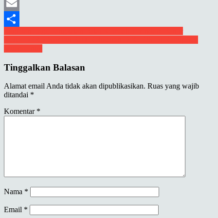
Mastodon
Email
Navigasi
Lagi dan Lagi, Pangkalan Balai Kembali Terendam Banjir
Share
Ketua DPRD Sambut Baik Kehadiran DPC PJS Di Kabupaten
pos
Muara Enim
Tinggalkan Balasan
Alamat email Anda tidak akan dipublikasikan.
Ruas yang wajib
ditandai
*
Komentar
*
Nama
*
Email
*