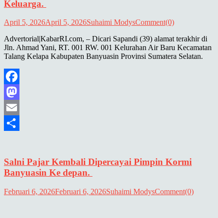
Keluarga.
April 5, 2026
April 5, 2026
Suhaimi Modys
Comment(0)
Advertorial|KabarRI.com, – Dicari Sapandi (39) alamat terakhir di
Jln. Ahmad Yani, RT. 001 RW. 001 Kelurahan Air Baru Kecamatan
Talang Kelapa Kabupaten Banyuasin Provinsi Sumatera Selatan.
Facebook
Mastodon
Email
Share
Salni Pajar Kembali Dipercayai Pimpin Kormi
Banyuasin Ke depan.
Februari 6, 2026
Februari 6, 2026
Suhaimi Modys
Comment(0)