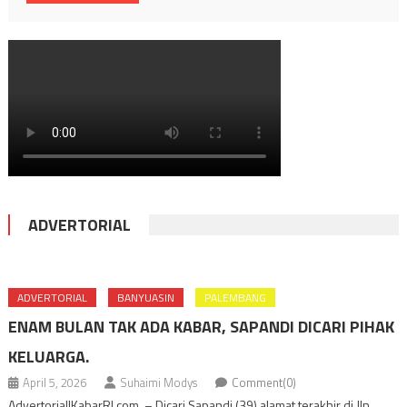
ADVERTORIAL
ADVERTORIAL
BANYUASIN
PALEMBANG
ENAM BULAN TAK ADA KABAR, SAPANDI DICARI PIHAK
KELUARGA.
April 5, 2026
Suhaimi Modys
Comment(0)
Advertorial|KabarRI.com, – Dicari Sapandi (39) alamat terakhir di Jln.