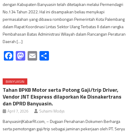
dengan Kabupaten Banyuasin telah ditetapkan melalui Permendagri
No.134 Tahun 2022. Hal ini disampaikan beliau menyikapi
permasalahan yang dibawa rombongan Pemerintah Kota Palembang
dalam Rapat Koordinasi Lintas Sektor Ulang Terbatas II dalam rangka
Pembahasan Batas Administrasi Wilayah dalam Rancangan Peraturan
Daerah […]
Facebook
Mastodon
Email
Share
BANYUASIN
Tahan BPKB Motor serta Potong Gaji/trip Driver,
Vendor JNT Ekspress dilaporkan Ke Disnakertrans
dan DPRD Banyuasin.
April 7, 2026
Suhaimi Modys
Banyuasin|KabarRI.com, – Dugaan Penahanan Dokumen Berharga
serta pemotongan gaji/trip sebagai jaminan pekerjaan oleh PT. Seryu