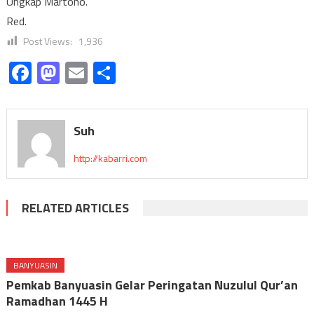
Ungkap Martono.
Red.
Post Views:
1,936
Facebook
Mastodon
Email
Share
Suh
http://kabarri.com
RELATED ARTICLES
BANYUASIN
Pemkab Banyuasin Gelar Peringatan Nuzulul Qur’an
Ramadhan 1445 H