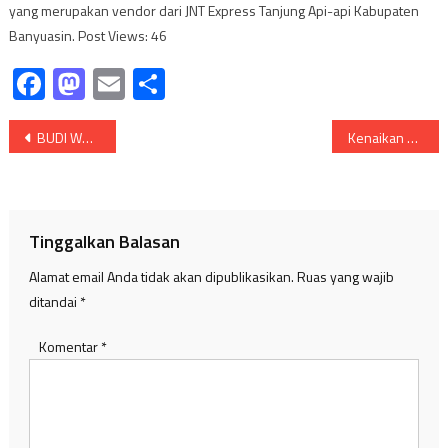
yang merupakan vendor dari JNT Express Tanjung Api-api Kabupaten
Banyuasin. Post Views: 46
Facebook
Mastodon
Email
Share
Navigasi
BUDI WAHYU SIAP MAJU PADA MUSDA KAHMI BANYUASIN
Kenaikan Harga BBM, Samuel ; Reformasi Disektor Tersebut
pos
Tinggalkan Balasan
Alamat email Anda tidak akan dipublikasikan.
Ruas yang wajib
ditandai
*
Komentar
*