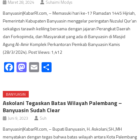
Maret 28, 2024
Suhaimi Modys
Banyuasin|KabarRI.com, – Memasuki hari ke-17 Ramadan 1445 Hijriah,
Pemerintah Kabupaten Banyuasin menggelar peringatan Nuzulul Qur’an
sekaligus tarawih keliling bersama dengan jajaran Perangkat Daerah
dan Forkopimda, dan Masyarakat yang ada di Banyuasin di Masjid
Agung Al-Amir Komplek Perkantoran Pemkab Banyuasin Kamis
(28/3/2024). Post Views: 1,412
Facebook
Mastodon
Email
Share
BANYUASIN
Askolani Tegaskan Batas Wilayah Palembang –
Banyuasin Sudah Clear
Juni 9, 2023
Suh
Banyuasin|KabarRI.com, – Bupati Banyuasin, H. Askolani,SH.,MH
menyatakan dengan tegas bahwa batas wilayah antara Kota Palembang