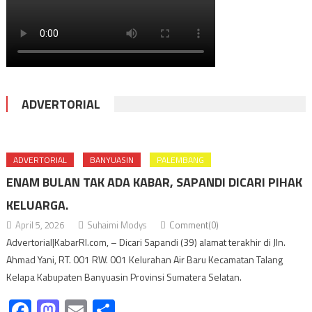
ADVERTORIAL
ADVERTORIAL
BANYUASIN
PALEMBANG
ENAM BULAN TAK ADA KABAR, SAPANDI DICARI PIHAK
KELUARGA.
April 5, 2026
Suhaimi Modys
Comment(0)
Advertorial|KabarRI.com, – Dicari Sapandi (39) alamat terakhir di Jln.
Ahmad Yani, RT. 001 RW. 001 Kelurahan Air Baru Kecamatan Talang
Kelapa Kabupaten Banyuasin Provinsi Sumatera Selatan.
Facebook
Mastodon
Email
Share