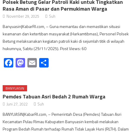
Polsek Betung Gelar Patroli Kaki untuk Tingkatkan
Rasa Aman di Pasar dan Permukiman Warga
November 29, 2025
Suh
Banyuasin|KabarRI.com, – Guna memantau dan memastikan situasi
keamanan dan ketertiban masyarakat (Harkamtibmas), Personel Polsek
Betung melaksanakan kegiatan patroli kaki di sejumlah titik di wilayah
hukumnya, Sabtu (29/11/2025). Post Views: 60
Facebook
Mastodon
Email
Share
BANYUASIN
Pemdes Tabuan Asri Bedah 2 Rumah Warga
Juni 27, 2022
Suh
BANYUASIN|KabarRI.com, – Pemerintah Desa (Pemdes) Tabuan Asri
Kecamatan Pulau Rimau Kabupaten Banyuasin kembali melakukan
Program Bedah Rumah terhadap Rumah Tidak Layak Huni (RLTH). Dalam