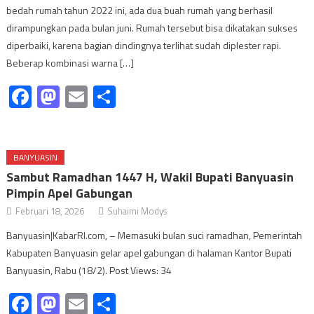
bedah rumah tahun 2022 ini, ada dua buah rumah yang berhasil
dirampungkan pada bulan juni. Rumah tersebut bisa dikatakan sukses
diperbaiki, karena bagian dindingnya terlihat sudah diplester rapi.
Beberap kombinasi warna […]
Facebook
Mastodon
Email
Share
BANYUASIN
Sambut Ramadhan 1447 H, Wakil Bupati Banyuasin
Pimpin Apel Gabungan
Februari 18, 2026
Suhaimi Modys
Banyuasin|KabarRI.com, – Memasuki bulan suci ramadhan, Pemerintah
Kabupaten Banyuasin gelar apel gabungan di halaman Kantor Bupati
Banyuasin, Rabu (18/2). Post Views: 34
Facebook
Mastodon
Email
Share