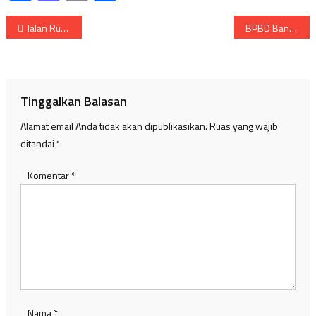
Navigasi
Jalan Rusak Parah, Kades Iswadi Minta Truk Pasir Kurangi Tonase.
BPBD Banyuasin Salurkan Bantuan Bagi Korban Kebakaran
pos
Tinggalkan Balasan
Alamat email Anda tidak akan dipublikasikan.
Ruas yang wajib
ditandai
*
Komentar
*
Nama
*