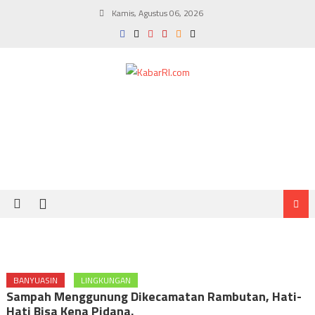
Skip
Kamis, Agustus 06, 2026
to
content
BANYUASIN
LINGKUNGAN
Sampah Menggunung Dikecamatan Rambutan, Hati-
Hati Bisa Kena Pidana.