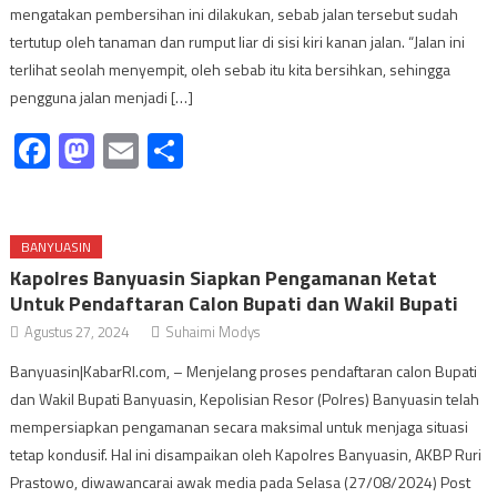
mengatakan pembersihan ini dilakukan, sebab jalan tersebut sudah
tertutup oleh tanaman dan rumput liar di sisi kiri kanan jalan. “Jalan ini
terlihat seolah menyempit, oleh sebab itu kita bersihkan, sehingga
pengguna jalan menjadi […]
Facebook
Mastodon
Email
Share
BANYUASIN
Kapolres Banyuasin Siapkan Pengamanan Ketat
Untuk Pendaftaran Calon Bupati dan Wakil Bupati
Agustus 27, 2024
Suhaimi Modys
Banyuasin|KabarRI.com, – Menjelang proses pendaftaran calon Bupati
dan Wakil Bupati Banyuasin, Kepolisian Resor (Polres) Banyuasin telah
mempersiapkan pengamanan secara maksimal untuk menjaga situasi
tetap kondusif. Hal ini disampaikan oleh Kapolres Banyuasin, AKBP Ruri
Prastowo, diwawancarai awak media pada Selasa (27/08/2024) Post