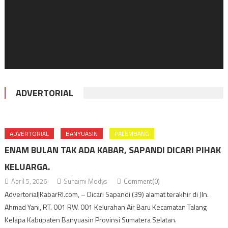
ADVERTORIAL
ADVERTORIAL
BANYUASIN
PALEMBANG
ENAM BULAN TAK ADA KABAR, SAPANDI DICARI PIHAK
KELUARGA.
April 5, 2026
Suhaimi Modys
Comment(0)
Advertorial|KabarRI.com, – Dicari Sapandi (39) alamat terakhir di Jln.
Ahmad Yani, RT. 001 RW. 001 Kelurahan Air Baru Kecamatan Talang
Kelapa Kabupaten Banyuasin Provinsi Sumatera Selatan.