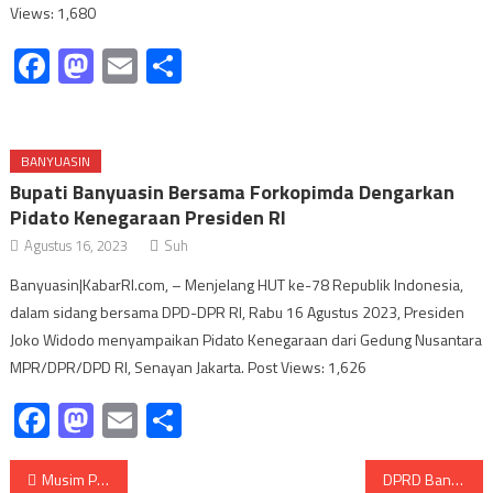
Views: 1,680
Facebook
Mastodon
Email
Share
BANYUASIN
Bupati Banyuasin Bersama Forkopimda Dengarkan
Pidato Kenegaraan Presiden RI
Agustus 16, 2023
Suh
Banyuasin|KabarRI.com, – Menjelang HUT ke-78 Republik Indonesia,
dalam sidang bersama DPD-DPR RI, Rabu 16 Agustus 2023, Presiden
Joko Widodo menyampaikan Pidato Kenegaraan dari Gedung Nusantara
MPR/DPR/DPD RI, Senayan Jakarta. Post Views: 1,626
Facebook
Mastodon
Email
Share
Navigasi
Musim Penghujan Tiba, Siap-siap Bermandikan Lumpur Pekat
DPRD Banyuasin Sidang RSUD Banyuasin