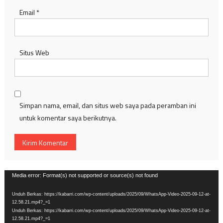
Email
*
Situs Web
Simpan nama, email, dan situs web saya pada peramban ini
untuk komentar saya berikutnya.
Pemutar
Media error: Format(s) not supported or source(s) not found
Video
Unduh Berkas: https://kabarri.com/wp-content/uploads/2025/09/WhatsApp-Video-2025-09-12-at-
12.58.21.mp4?_=1
Unduh Berkas: https://kabarri.com/wp-content/uploads/2025/09/WhatsApp-Video-2025-09-12-at-
12.58.21.mp4?_=1