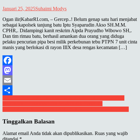
Januari 25, 2025
Suhaimi Modys
Ogan ilir|KabarRI.com, – Gercep..! Belum genap satu hari menjabat
sebagai kapolsek tanjung batu Iptu Syaparudin Akso SH.M.M.
CPHR,. Didampingi kanit reskrim Aipda Prayudho Wibowo SH,.
Dan tim rimau batu, berhasil amankan dua orang yang diduga
pelaku pencurian pipa besi milik perkebunan tebu PTPN 7 unit cinta
manis yang berlokasi di rayon IIIX desa rengas kecamatan […]
Facebook
Mastodon
Email
Navigasi
Petani di Banyuasin Dukung Swasembada Pangan, Harapkan
Share
Dukungan Infrastruktur dan Modernisasi Pertanian
pos
Bupati Askolani Shalat Idul Adha dan Serahkan Hewan Qurban
Tinggalkan Balasan
Alamat email Anda tidak akan dipublikasikan.
Ruas yang wajib
ditandai
*