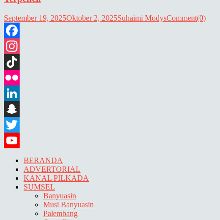
September 19, 2025
Oktober 2, 2025
Suhaimi Modys
Comment(0)
Facebook
Instagram
TikTok
Flickr
LinkedIn
Snapchat
Twitter
YouTube
BERANDA
ADVERTORIAL
KANAL PILKADA
SUMSEL
Banyuasin
Musi Banyuasin
Palembang