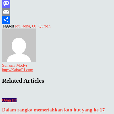
Facebook
Mastodon
Email
Tagged
Idul adha
,
OI
,
Qurban
Share
Suhaimi Modys
http://KabarRI.com
Related Articles
Ogan Ilir
Dalam rangka memeriahkan kan hut yang ke 17