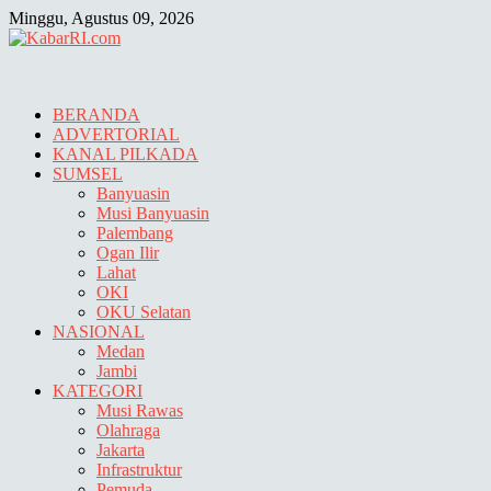
Skip
Minggu, Agustus 09, 2026
to
content
BERANDA
ADVERTORIAL
KANAL PILKADA
SUMSEL
Banyuasin
Musi Banyuasin
Palembang
Ogan Ilir
Lahat
OKI
OKU Selatan
NASIONAL
Medan
Jambi
KATEGORI
Musi Rawas
Olahraga
Jakarta
Infrastruktur
Pemuda