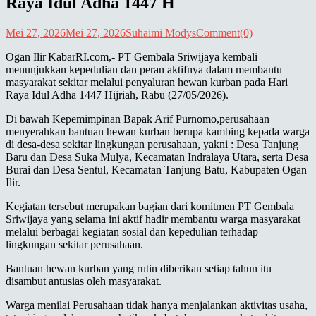
Raya Idul Adha 1447 H
Mei 27, 2026
Mei 27, 2026
Suhaimi Modys
Comment(0)
Ogan Ilir|KabarRI.com,- PT Gembala Sriwijaya kembali
menunjukkan kepedulian dan peran aktifnya dalam membantu
masyarakat sekitar melalui penyaluran hewan kurban pada Hari
Raya Idul Adha 1447 Hijriah, Rabu (27/05/2026).
Di bawah Kepemimpinan Bapak Arif Purnomo,perusahaan
menyerahkan bantuan hewan kurban berupa kambing kepada warga
di desa-desa sekitar lingkungan perusahaan, yakni : Desa Tanjung
Baru dan Desa Suka Mulya, Kecamatan Indralaya Utara, serta Desa
Burai dan Desa Sentul, Kecamatan Tanjung Batu, Kabupaten Ogan
Ilir.
Kegiatan tersebut merupakan bagian dari komitmen PT Gembala
Sriwijaya yang selama ini aktif hadir membantu warga masyarakat
melalui berbagai kegiatan sosial dan kepedulian terhadap
lingkungan sekitar perusahaan.
Bantuan hewan kurban yang rutin diberikan setiap tahun itu
disambut antusias oleh masyarakat.
Warga menilai Perusahaan tidak hanya menjalankan aktivitas usaha,