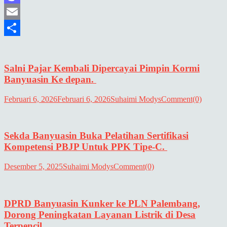
Mastodon
Email
Share
Salni Pajar Kembali Dipercayai Pimpin Kormi
Banyuasin Ke depan.
Februari 6, 2026
Februari 6, 2026
Suhaimi Modys
Comment(0)
Sekda Banyuasin Buka Pelatihan Sertifikasi
Kompetensi PBJP Untuk PPK Tipe-C.
Desember 5, 2025
Suhaimi Modys
Comment(0)
DPRD Banyuasin Kunker ke PLN Palembang,
Dorong Peningkatan Layanan Listrik di Desa
Terpencil