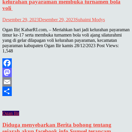
kelurahan payaraman membuka turnamen bola
voli
Desember 29, 2023
Desember 29, 2023
Suhaimi Modys
Ogan Ilir| KabarRI.com, – Meriahkan hari jadi kelurahan payaraman
timur ke-17 serta membuka turnamen bola voli ajang silaturahmi
yang di gelar dilapagan voli kelurahan payaraman, kecamatan
payaraman kabupaten Ogan Ilir kamis 28/12/2023 Post Views:
1,548
Facebook
Mastodon
Email
Share
Ogan Ilir
Diduga menyebarkan Berita bohong tentang
sejarah akun facebook info Sumsel terancam