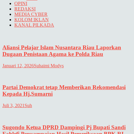
OPINI
REDAKSI
MEDIA CYBER
KOLOM IKLAN
KANAL PILKADA
Aliansi Pelajar Islam Nusantara Riau Laporkan
Dugaan Penistaan Agama ke Polda Riau
Januari 12, 2026
Suhaimi Modys
Partai Demokrat tetap Memberikan Rekomendasi
Kepada Hj,Sumarni
Juli 3, 2021
Suh
Sugondo Ketua DPRD Dampingi Pj Bupati Sandi
Fahlefi Penyampaian Hasil Pemeriksaan BPK RI