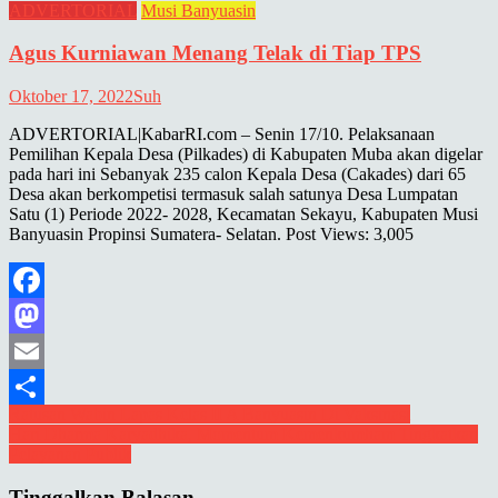
ADVERTORIAL
Musi Banyuasin
Agus Kurniawan Menang Telak di Tiap TPS
Oktober 17, 2022
Suh
ADVERTORIAL|KabarRI.com – Senin 17/10. Pelaksanaan
Pemilihan Kepala Desa (Pilkades) di Kabupaten Muba akan digelar
pada hari ini Sebanyak 235 calon Kepala Desa (Cakades) dari 65
Desa akan berkompetisi termasuk salah satunya Desa Lumpatan
Satu (1) Periode 2022- 2028, Kecamatan Sekayu, Kabupaten Musi
Banyuasin Propinsi Sumatera- Selatan. Post Views: 3,005
Facebook
Mastodon
Email
Navigasi
Ratusan Wabin Lapas Kelas II A Banyuasin Di Vaksinasi
Share
Hari Dharma Karyadhika, Momentum Kemenkumham Tingkatkan
pos
Pelayanan Publik
Tinggalkan Balasan