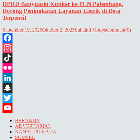
DPRD Banyuasin Kunker ke PLN Palembang,
Dorong Peningkatan Layanan Listrik di Desa
Terpencil
September 19, 2025
Oktober 2, 2025
Suhaimi Modys
Comment(0)
Facebook
Instagram
TikTok
Flickr
LinkedIn
Snapchat
Twitter
YouTube
BERANDA
ADVERTORIAL
KANAL PILKADA
SUMSEL