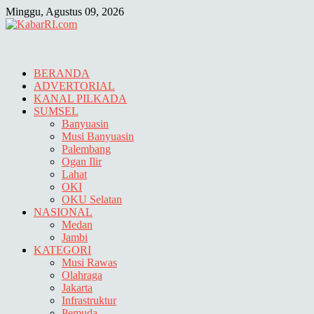
Skip
Minggu, Agustus 09, 2026
to
content
BERANDA
ADVERTORIAL
KANAL PILKADA
SUMSEL
Banyuasin
Musi Banyuasin
Palembang
Ogan Ilir
Lahat
OKI
OKU Selatan
NASIONAL
Medan
Jambi
KATEGORI
Musi Rawas
Olahraga
Jakarta
Infrastruktur
Pemuda