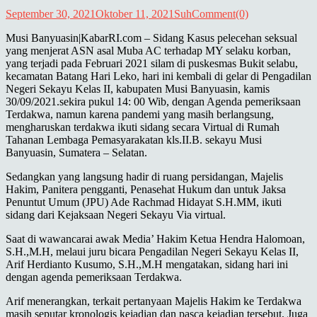
September 30, 2021
Oktober 11, 2021
Suh
Comment(0)
Musi Banyuasin|KabarRI.com – Sidang Kasus pelecehan seksual
yang menjerat ASN asal Muba AC terhadap MY selaku korban,
yang terjadi pada Februari 2021 silam di puskesmas Bukit selabu,
kecamatan Batang Hari Leko, hari ini kembali di gelar di Pengadilan
Negeri Sekayu Kelas II, kabupaten Musi Banyuasin, kamis
30/09/2021.sekira pukul 14: 00 Wib, dengan Agenda pemeriksaan
Terdakwa, namun karena pandemi yang masih berlangsung,
mengharuskan terdakwa ikuti sidang secara Virtual di Rumah
Tahanan Lembaga Pemasyarakatan kls.II.B. sekayu Musi
Banyuasin, Sumatera – Selatan.
Sedangkan yang langsung hadir di ruang persidangan, Majelis
Hakim, Panitera pengganti, Penasehat Hukum dan untuk Jaksa
Penuntut Umum (JPU) Ade Rachmad Hidayat S.H.MM, ikuti
sidang dari Kejaksaan Negeri Sekayu Via virtual.
Saat di wawancarai awak Media’ Hakim Ketua Hendra Halomoan,
S.H.,M.H, melaui juru bicara Pengadilan Negeri Sekayu Kelas II,
Arif Herdianto Kusumo, S.H.,M.H mengatakan, sidang hari ini
dengan agenda pemeriksaan Terdakwa.
Arif menerangkan, terkait pertanyaan Majelis Hakim ke Terdakwa
masih seputar kronologis kejadian dan pasca kejadian tersebut, Juga