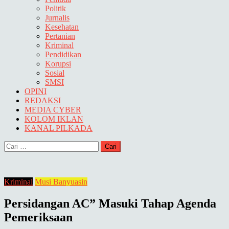
Politik
Jurnalis
Kesehatan
Pertanian
Kriminal
Pendidikan
Korupsi
Sosial
SMSI
OPINI
REDAKSI
MEDIA CYBER
KOLOM IKLAN
KANAL PILKADA
Cari
untuk:
Kriminal
Musi Banyuasin
Persidangan AC” Masuki Tahap Agenda
Pemeriksaan