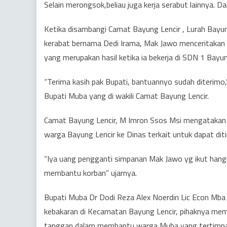
Selain merongsok,beliau juga kerja serabut lainnya. 
Ketika disambangi Camat Bayung Lencir , Lurah Bayu
kerabat bernama Dedi Irama, Mak Jawo menceritakan s
yang merupakan hasil ketika ia bekerja di SDN 1 Bayun
“Terima kasih pak Bupati, bantuannyo sudah diterimo,
Bupati Muba yang di wakili Camat Bayung Lencir.
Camat Bayung Lencir, M Imron Ssos Msi mengatakan
warga Bayung Lencir ke Dinas terkait untuk dapat ditin
“Iya uang pengganti simpanan Mak Jawo yg ikut hangu
membantu korban” ujarnya.
Bupati Muba Dr Dodi Reza Alex Noerdin Lic Econ Mba 
kebakaran di Kecamatan Bayung Lencir, pihaknya mem
tanggap dalam membantu warga Muba yang tertimpa