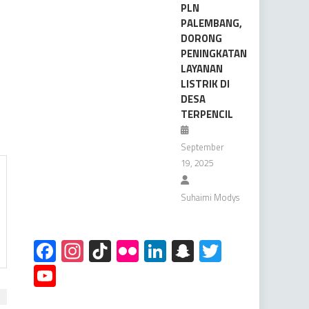
PLN
PALEMBANG,
DORONG
PENINGKATAN
LAYANAN
LISTRIK DI
DESA
TERPENCIL
September
19, 2025
Suhaimi Modys
Facebook
Instagram
TikTok
Flickr
LinkedIn
Snapchat
Twitter
YouTube