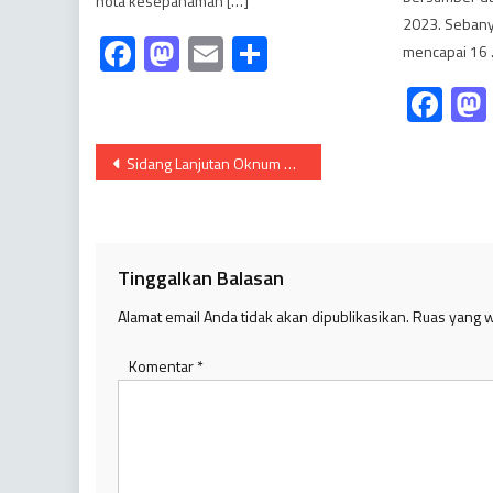
nota kesepahaman […]
2023. Sebany
Facebook
Mastodon
Email
Share
mencapai 16 .
Fa
Navigasi
Sidang Lanjutan Oknum ASN Muba Pelaku Pelecehan” Kembali Digelar.
pos
Tinggalkan Balasan
Alamat email Anda tidak akan dipublikasikan.
Ruas yang w
Komentar
*