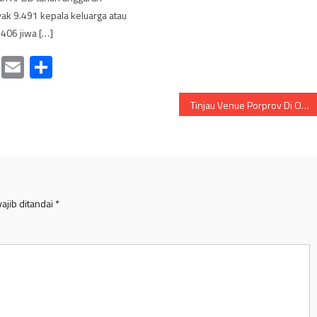
ak 9.491 kepala keluarga atau
406 jiwa […]
cebook
Mastodon
Email
Share
Tinjau Venue Porprov Di OKU RAYA, KONI Banyuasin Optimis Tiga Besar
ajib ditandai
*