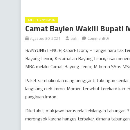
MUSI BANYUASIN
Camat Baylen Wakili Bupati
Agustus 30, 2021
Suh
Comment(0)
BANYUNG LENCIR|KabarRI.com, – Tangis haru tak tert
Bayung Lencir, Kecamatan Bayung Lencir, usai meneri
MBA melalui Camat Bayung Lencir, M Imron SSos MSi,
Paket sembako dan uang pengganti tabungan senilai 3 j
langsung oleh Imron. Momen tersebut terekam kame
pangkuan Imron.
Diketahui, mak jawo harus rela kehilangan tabungan 3 j
merongsok karena hangus terbakar, dimana tabungan t