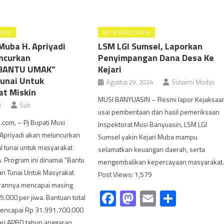
ASIN
MUSI BANYUASIN
Muba H. Apriyadi
LSM LGI Sumsel, Laporkan
ncurkan
Penyimpangan Dana Desa Ke
BANTU UMAK”
Kejari
unai Untuk
Agustus 29, 2024
Suhaimi Modys
at Miskin
MUSI BANYUASIN – Resmi lapor Kejaksaa
3
Suh
usai pemberitaan dan hasil pemeriksaan
com, – Pj Bupati Musi
Inspektorat Musi Banyuasin, LSM LGI
.Apriyadi akan meluncurkan
Sumsel yakin Kejari Muba mampu
l tunai untuk masyarakat
selamatkan keuangan daerah, serta
. Program ini dinamai “Bantu
mengembalikan kepercayaan masyarakat
an Tunai Untuk Masyrakat
Post Views: 1,579
arannya mencapai masing
Facebook
Mastodon
Email
Share
.000 per jiwa. Bantuan total
mencapai Rp 31.991.700.000
ri APBD tahun anggaran