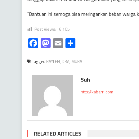
“Bantuan ini semoga bisa meringankan beban warga kit
Post Views:
6,105
Facebook
Mastodon
Email
Share
Tagged
BAYLEN
,
DRA
,
MUBA
Suh
http://kabarri.com
RELATED ARTICLES