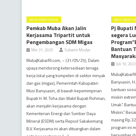
MUSI BANYUASIN
MUSI BANYU
Pemkab Muba Akan Jalin
Pj Bupati 
Kerjasama Tripartit untuk
segera Lu
Pengembangan SDM Migas
Program”
Bantuan T
Mei 31, 2025
Suhaimi Modys
Masyarak
Muba|KabarRI.com, – (31/05/25), Dalam
Juli 10, 202
upaya mendorong ketersediaan tenaga
Muba|KabarRI.
kerja lokal yang kompeten di sektor minyak
Banyuasin, H
dan gas (migas), Pemerintah Kabupaten
bantuan sosia
Musi Banyuasin, di bawah kepemimpinan
miskin extrem
Bupati H. M. Toha dan Wakil Bupati Rohman,
Umak”. Bantu
akan menjalin kerjasama dengan
Miskin.” Bes
Kementerian Energi dan Sumber Daya
masing Rp.325
Mineral (ESDM) serta Repsol Sakakemang
program ini 
B.V. Kerjasama ini akan dituangkan dalam
bersumber da