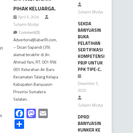
PIHAK KELUARGA.
Suhaimi Modys
April 5, 2026
SEKDA
Suhaimi Modys
BANYUASIN
Comment(0)
BUKA
Advertorial|KabarRI.com,
PELATIHAN
– Dicari Sapandi (39)
ri
SERTIFIKASI
alamat terakhir di Jln.
KOMPETENSI
Ahmad Yani, RT. 001 RW.
PBJP UNTUK
PPK TIPE-C.
001 Kelurahan Air Baru
Kecamatan Talang Kelapa
Desember 5,
Kabupaten Banyuasin
2025
Provinsi Sumatera
Selatan.
Suhaimi Modys
Facebook
Mastodon
Email
an
DPRD
Share
BANYUASIN
KUNKER KE