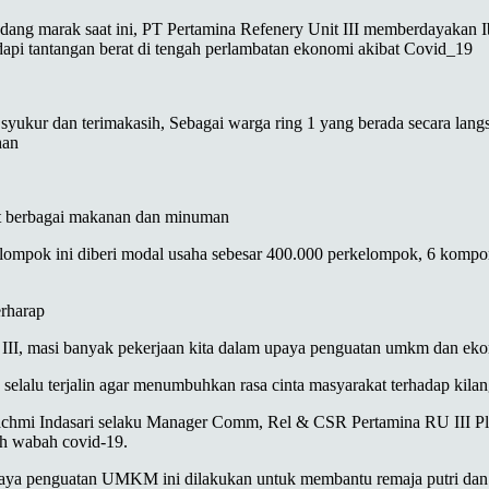
ng marak saat ini, PT Pertamina Refenery Unit III memberdayakan Ibu
 tantangan berat di tengah perlambatan ekonomi akibat Covid_19
kur dan terimakasih, Sebagai warga ring 1 yang berada secara langsu
han
at berbagai makanan dan minuman
elompok ini diberi modal usaha sebesar 400.000 perkelompok, 6 kompor
erharap
 III, masi banyak pekerjaan kita dalam upaya penguatan umkm dan eko
elalu terjalin agar menumbuhkan rasa cinta masyarakat terhadap kilan
i Rachmi Indasari selaku Manager Comm, Rel & CSR Pertamina RU II
ah wabah covid-19.
paya penguatan UMKM ini dilakukan untuk membantu remaja putri dan 