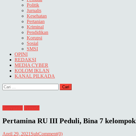
Politik
Jurnalis
Kesehatan
Pertanian
Kriminal
Pendidikan
Korupsi
Sosial
SMSI
OPINI
REDAKSI
MEDIA CYBER
KOLOM IKLAN
KANAL PILKADA
Cari
untuk:
Banyuasin
Pemuda
Pertamina RU III Peduli, Bina 7 kelompo
April 29, 2021
Suh
Comment(0)