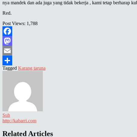
nya mandek dan ada juga yang tidak bekerja , kami tetap berharap ku
Red.
Post Views:
1,788
Facebook
Mastodon
Email
Tagged
Karang taruna
Share
Suh
http://kabarri.com
Related Articles