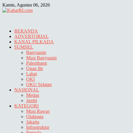
Skip
Kamis, Agustus 06, 2026
to
content
BERANDA
ADVERTORIAL
KANAL PILKADA
SUMSEL
Banyuasin
Musi Banyuasin
Palembang
Ogan Ilir
Lahat
OKI
OKU Selatan
NASIONAL
Medan
Jambi
KATEGORI
Musi Rawas
Olahraga
Jakarta
Infrastruktur
Pemuda