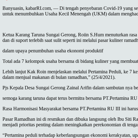
Banyuasin, kabarRI.com, — Di tengah penyebaran Covid-19 yang seda
untuk menumbuhkan Usaha Kecil Menengah (UKM) dalam menghadapi
Ketua Karang Taruna Sungai Gerong, Roiin S.Hum menuturkan rasa syu
dan di suport terlebih saat sulit seperti ini melalui pasar kuliner ramad
dalam upaya penumbuhan usaha ekonomi produktif
Total ada 7 kelompok usaha bersama di bidang kuliner yang membu
Lebih lanjut Kak Roin menjelaskan melalui Pertamina Peduli, ke 7 k
dalam menjual makanan di bulan ramadhan,” (25/4/2021).
Pjs Kepala Desa Sungai Gerong Zainal Arifin dalam sambutan nya b
semoga karang taruna dapat terus bermitra bersama PT.Pertamina RU
Rasa Harmonisasi Masyarakat bersama PT.Pertamina RU III ini harus s
Pasar Ramadhan ini di resmikan dan dibuka langsung oleh Ibu Sit
menjadi prioritas penting dalam meningkatkan perekonomian di teng
“Pertamina peduli terhadap keberlangsungan ekonomi kerakyatan, u