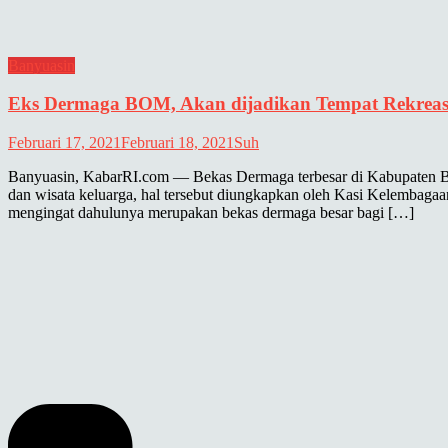
Banyuasin
Eks Dermaga BOM, Akan dijadikan Tempat Rekreas
Februari 17, 2021
Februari 18, 2021
Suh
Banyuasin, KabarRI.com — Bekas Dermaga terbesar di Kabupaten Ban
dan wisata keluarga, hal tersebut diungkapkan oleh Kasi Kelembaga
mengingat dahulunya merupakan bekas dermaga besar bagi […]