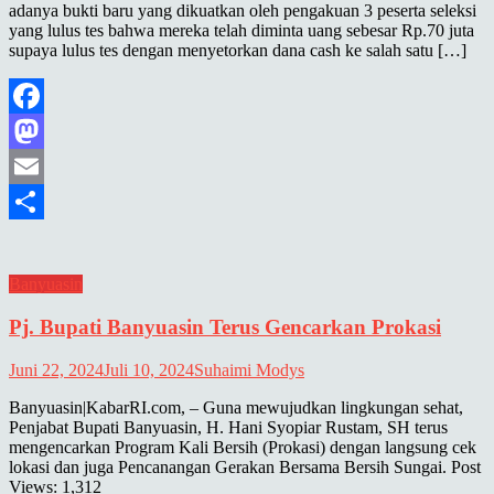
adanya bukti baru yang dikuatkan oleh pengakuan 3 peserta seleksi
yang lulus tes bahwa mereka telah diminta uang sebesar Rp.70 juta
supaya lulus tes dengan menyetorkan dana cash ke salah satu […]
Facebook
Mastodon
Email
Share
Banyuasin
Pj. Bupati Banyuasin Terus Gencarkan Prokasi
Juni 22, 2024
Juli 10, 2024
Suhaimi Modys
Banyuasin|KabarRI.com, – Guna mewujudkan lingkungan sehat,
Penjabat Bupati Banyuasin, H. Hani Syopiar Rustam, SH terus
mengencarkan Program Kali Bersih (Prokasi) dengan langsung cek
lokasi dan juga Pencanangan Gerakan Bersama Bersih Sungai. Post
Views: 1,312