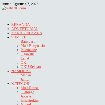
Skip
Jumat, Agustus 07, 2026
to
content
BERANDA
ADVERTORIAL
KANAL PILKADA
SUMSEL
Banyuasin
Musi Banyuasin
Palembang
Ogan Ilir
Lahat
OKI
OKU Selatan
NASIONAL
Medan
Jambi
KATEGORI
Musi Rawas
Olahraga
Jakarta
Infrastruktur
Pemuda