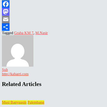
Facebook
Mastodon
Email
Tagged
Graha KM 7
,
M.Nasir
Share
Suh
http://kabarri.com
Related Articles
Musi Banyuasin
Palembang