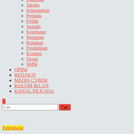
Jakarta
Infrastruktur
Pemuda
Politik
Jurnalis
Kesehatan
Pertanian
Kriminal
Pendidikan
Korupsi
Sosial
SMSI
OPINI
REDAKSI
MEDIA CYBER
KOLOM IKLAN
KANAL PILKADA
Cari
untuk:
Palembang