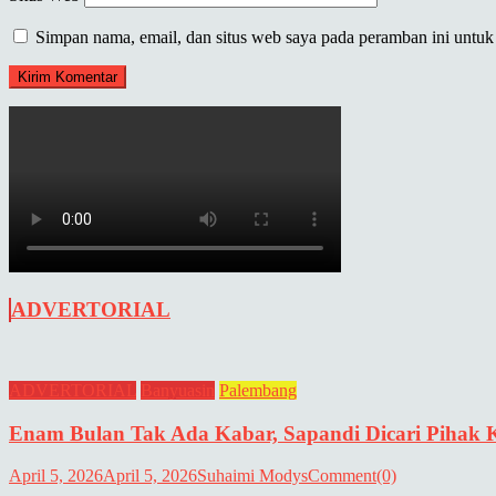
Simpan nama, email, dan situs web saya pada peramban ini untuk
ADVERTORIAL
ADVERTORIAL
Banyuasin
Palembang
Enam Bulan Tak Ada Kabar, Sapandi Dicari Pihak 
April 5, 2026
April 5, 2026
Suhaimi Modys
Comment(0)