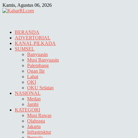
Skip
Kamis, Agustus 06, 2026
to
content
BERANDA
ADVERTORIAL
KANAL PILKADA
SUMSEL
Banyuasin
Musi Banyuasin
Palembang
Ogan Ilir
Lahat
OKI
OKU Selatan
NASIONAL
Medan
Jambi
KATEGORI
Musi Rawas
Olahraga
Jakarta
Infrastruktur
Pemuda