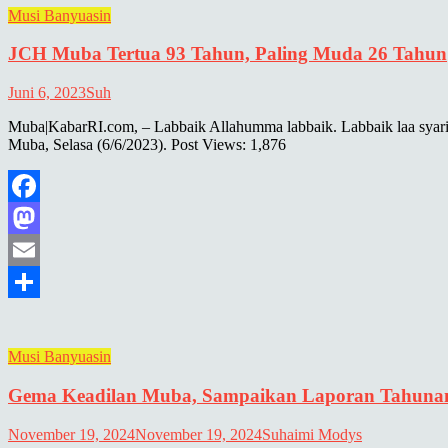
Musi Banyuasin
JCH Muba Tertua 93 Tahun, Paling Muda 26 Tahun
Juni 6, 2023
Suh
Muba|KabarRI.com, – Labbaik Allahumma labbaik. Labbaik laa syarik
Muba, Selasa (6/6/2023). Post Views: 1,876
Facebook
Mastodon
Email
Share
Musi Banyuasin
Gema Keadilan Muba, Sampaikan Laporan Tahuna
November 19, 2024
November 19, 2024
Suhaimi Modys