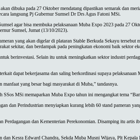
ibuka pada 27 Oktober mendatang dipastikan semarak dan meriah. Pa
ecara langsung Pj Gubernur Sumsel Dr Drs Agus Fatoni MSi.
r Sumsel agar bisa membuka pelaksanaan Muba Expo 2023 pada 27 Okto
rnur Sumsel, Jumat (13/10/2023).
an yang akan digelar di plataran Stable Berkuda Sekayu tersebut men
arakat sekitar, dan berdampak pada peningkatan ekonomi baik sektor 
tuk berinvestasi. Selain itu untuk meningkatkan sektor industri perdag
erkait dapat bekerjasama dan saling berkordinasi supaya pelaksanaan
n manfaat yang besar bagi masyarakat di Muba,” tandasnya.
ah SSos MSi memaparkan Muba Expo tahun ini mengangkat tema “Ban
gan dan Perindustrian menyiapkan kurang lebih 60 stand pameran ya
an Perdagangan dan Kementerian Perekonomian. Disamping itu artis 
tahan dan Kesra Edward Chandra, Sekda Muba Musni Wijaya, Plt Kepa