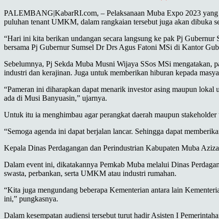
PALEMBANG|KabarRI.com, – Pelaksanaan Muba Expo 2023 yang akan d
puluhan tenant UMKM, dalam rangkaian tersebut juga akan dibuka s
“Hari ini kita berikan undangan secara langsung ke pak Pj Gubernu
bersama Pj Gubernur Sumsel Dr Drs Agus Fatoni MSi di Kantor Gube
Sebelumnya, Pj Sekda Muba Musni Wijaya SSos MSi mengatakan, pamer
industri dan kerajinan. Juga untuk memberikan hiburan kepada masy
“Pameran ini diharapkan dapat menarik investor asing maupun lokal un
ada di Musi Banyuasin,” ujarnya.
Untuk itu ia menghimbau agar perangkat daerah maupun stakeholder t
“Semoga agenda ini dapat berjalan lancar. Sehingga dapat memberika
Kepala Dinas Perdagangan dan Perindustrian Kabupaten Muba Aziz
Dalam event ini, dikatakannya Pemkab Muba melalui Dinas Perdagan
swasta, perbankan, serta UMKM atau industri rumahan.
“Kita juga mengundang beberapa Kementerian antara lain Kementeri
ini,” pungkasnya.
Dalam kesempatan audiensi tersebut turut hadir Asisten I Pemerin