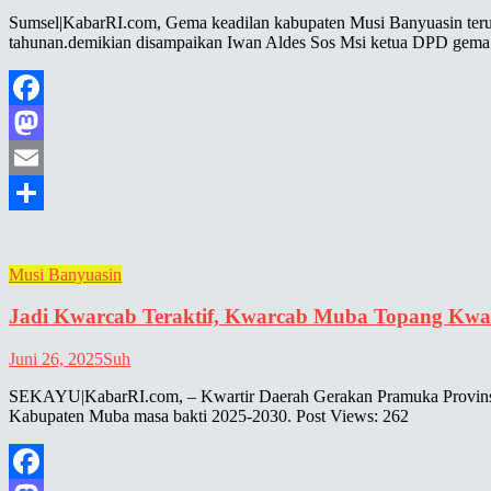
Sumsel|KabarRI.com, Gema keadilan kabupaten Musi Banyuasin terus
tahunan.demikian disampaikan Iwan Aldes Sos Msi ketua DPD gema 
Facebook
Mastodon
Email
Share
Musi Banyuasin
Jadi Kwarcab Teraktif, Kwarcab Muba Topang Kwar
Juni 26, 2025
Suh
SEKAYU|KabarRI.com, – Kwartir Daerah Gerakan Pramuka Provinsi
Kabupaten Muba masa bakti 2025-2030. Post Views: 262