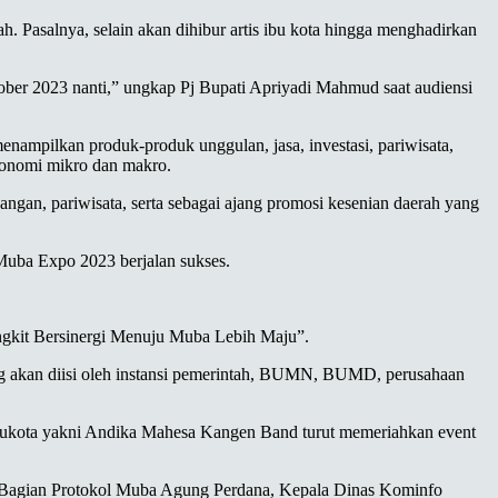
salnya, selain akan dihibur artis ibu kota hingga menghadirkan
ber 2023 nanti,” ungkap Pj Bupati Apriyadi Mahmud saat audiensi
ampilkan produk-produk unggulan, jasa, investasi, pariwisata,
ekonomi mikro dan makro.
angan, pariwisata, serta sebagai ajang promosi kesenian daerah yang
 Muba Expo 2023 berjalan sukses.
gkit Bersinergi Menuju Muba Lebih Maju”.
ng akan diisi oleh instansi pemerintah, BUMN, BUMD, perusahaan
ibukota yakni Andika Mahesa Kangen Band turut memeriahkan event
la Bagian Protokol Muba Agung Perdana, Kepala Dinas Kominfo