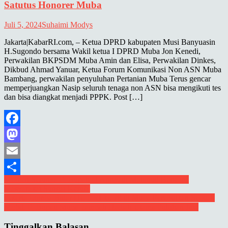
Satutus Honorer Muba
Juli 5, 2024
Suhaimi Modys
Jakarta|KabarRI.com, – Ketua DPRD kabupaten Musi Banyuasin
H.Sugondo bersama Wakil ketua I DPRD Muba Jon Kenedi,
Perwakilan BKPSDM Muba Amin dan Elisa, Perwakilan Dinkes,
Dikbud Ahmad Yanuar, Ketua Forum Komunikasi Non ASN Muba
Bambang, perwakilan penyuluhan Pertanian Muba Terus gencar
memperjuangkan Nasip seluruh tenaga non ASN bisa mengikuti tes
dan bisa diangkat menjadi PPPK. Post […]
Facebook
Mastodon
Email
Navigasi
Momen Serunya Pj Bupati H Apriyadi Mahmud Bersama
Share
Masyarakat Sungai Keruh
pos
Peserta Lomba Bidar HUT RI ke-78 di Muba Perebutkan Sebuah
Mobil, Pj Bupati Muba Tambah Hadiah Utama Puluhan Juta
Tinggalkan Balasan