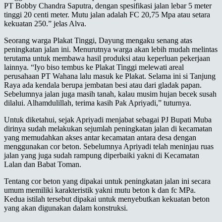
PT Bobby Chandra Saputra, dengan spesifikasi jalan lebar 5 meter
tinggi 20 centi meter. Mutu jalan adalah FC 20,75 Mpa atau setara
kekuatan 250.” jelas Alva.
Seorang warga Plakat Tinggi, Dayung mengaku senang atas
peningkatan jalan ini. Menurutnya warga akan lebih mudah melintas
terutama untuk membawa hasil produksi atau keperluan pekerjaan
lainnya. “Iyo biso tembus ke Plakat Tinggi melewati areal
perusahaan PT Wahana lalu masuk ke Plakat. Selama ini si Tanjung
Raya ada kendala berupa jembatan besi atau dari gladak papan.
Sebelumnya jalan juga masih tanah, kalau musim hujan becek susah
dilalui. Alhamdulillah, terima kasih Pak Apriyadi,” tuturnya.
Untuk diketahui, sejak Apriyadi menjabat sebagai PJ Bupati Muba
dirinya sudah melakukan sejumlah peningkatan jalan di kecamatan
yang memudahkan akses antar kecamatan antara desa dengan
menggunakan cor beton. Sebelumnya Apriyadi telah meninjau ruas
jalan yang juga sudah rampung diperbaiki yakni di Kecamatan
Lalan dan Babat Toman.
Tentang cor beton yang dipakai untuk peningkatan jalan ini secara
umum memiliki karakteristik yakni mutu beton k dan fc MPa.
Kedua istilah tersebut dipakai untuk menyebutkan kekuatan beton
yang akan digunakan dalam konstruksi.