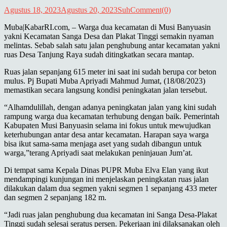
Agustus 18, 2023
Agustus 20, 2023
Suh
Comment(0)
Muba|KabarRI.com, – Warga dua kecamatan di Musi Banyuasin
yakni Kecamatan Sanga Desa dan Plakat Tinggi semakin nyaman
melintas. Sebab salah satu jalan penghubung antar kecamatan yakni
ruas Desa Tanjung Raya sudah ditingkatkan secara mantap.
Ruas jalan sepanjang 615 meter ini saat ini sudah berupa cor beton
mulus. Pj Bupati Muba Apriyadi Mahmud Jumat, (18/08/2023)
memastikan secara langsung kondisi peningkatan jalan tersebut.
“Alhamdulillah, dengan adanya peningkatan jalan yang kini sudah
rampung warga dua kecamatan terhubung dengan baik. Pemerintah
Kabupaten Musi Banyuasin selama ini fokus untuk mewujudkan
keterhubungan antar desa antar kecamatan. Harapan saya warga
bisa ikut sama-sama menjaga aset yang sudah dibangun untuk
warga,”terang Apriyadi saat melakukan peninjauan Jum’at.
Di tempat sama Kepala Dinas PUPR Muba Elva Elan yang ikut
mendampingi kunjungan ini menjelaskan peningkatan ruas jalan
dilakukan dalam dua segmen yakni segmen 1 sepanjang 433 meter
dan segmen 2 sepanjang 182 m.
“Jadi ruas jalan penghubung dua kecamatan ini Sanga Desa-Plakat
Tinggi sudah selesai seratus persen. Pekerjaan ini dilaksanakan oleh