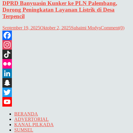
DPRD Banyuasin Kunker ke PLN Palembang,
Dorong Peningkatan Layanan Listrik di Desa
Terpencil
September 19, 2025
Oktober 2, 2025
Suhaimi Modys
Comment(0)
Facebook
Instagram
TikTok
Flickr
LinkedIn
Snapchat
Twitter
YouTube
BERANDA
ADVERTORIAL
KANAL PILKADA
SUMSEL