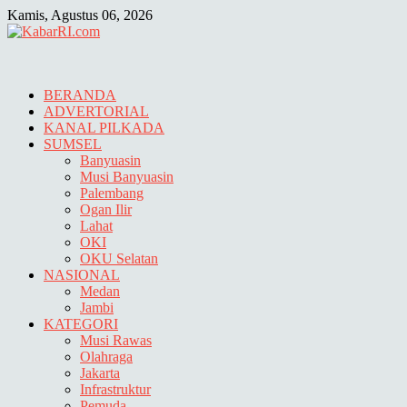
Skip
Kamis, Agustus 06, 2026
to
content
BERANDA
ADVERTORIAL
KANAL PILKADA
SUMSEL
Banyuasin
Musi Banyuasin
Palembang
Ogan Ilir
Lahat
OKI
OKU Selatan
NASIONAL
Medan
Jambi
KATEGORI
Musi Rawas
Olahraga
Jakarta
Infrastruktur
Pemuda