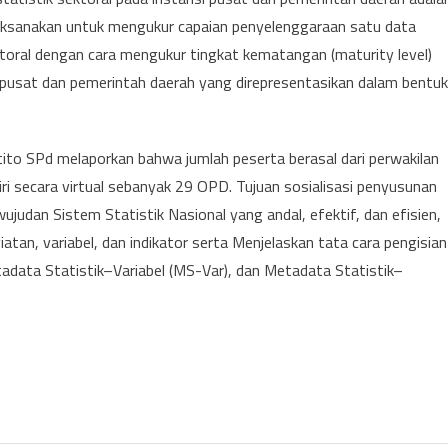
ilaksanakan untuk mengukur capaian penyelenggaraan satu data
ktoral dengan cara mengukur tingkat kematangan (maturity level)
i pusat dan pemerintah daerah yang direpresentasikan dalam bentuk
tito SPd melaporkan bahwa jumlah peserta berasal dari perwakilan
secara virtual sebanyak 29 OPD. Tujuan sosialisasi penyusunan
udan Sistem Statistik Nasional yang andal, efektif, dan efisien,
n, variabel, dan indikator serta Menjelaskan tata cara pengisian
data Statistik–Variabel (MS-Var), dan Metadata Statistik–