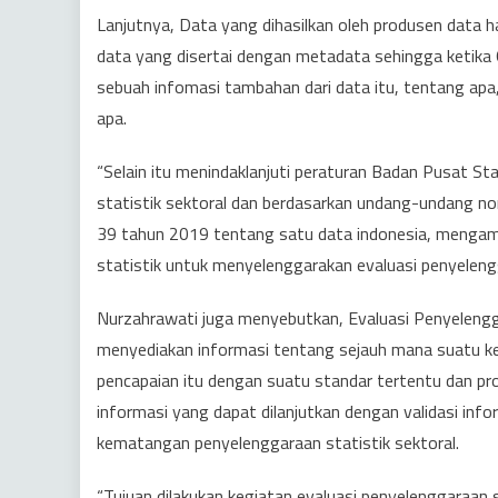
Lanjutnya, Data yang dihasilkan oleh produsen data 
data yang disertai dengan metadata sehingga keti
sebuah infomasi tambahan dari data itu, tentang ap
apa.
“Selain itu menindaklanjuti peraturan Badan Pusat S
statistik sektoral dan berdasarkan undang-undang n
39 tahun 2019 tentang satu data indonesia, mengam
statistik untuk menyelenggarakan evaluasi penyelengg
Nurzahrawati juga menyebutkan, Evaluasi Penyelengga
menyediakan informasi tentang sejauh mana suatu keg
pencapaian itu dengan suatu standar tertentu dan prose
informasi yang dapat dilanjutkan dengan validasi info
kematangan penyelenggaraan statistik sektoral.
“Tujuan dilakukan kegiatan evaluasi penyelenggaraan 