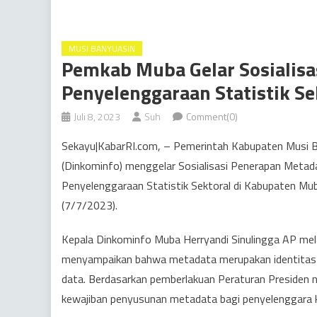
MUSI BANYUASIN
Pemkab Muba Gelar Sosialisa
Penyelenggaraan Statistik Se
Juli 8, 2023
Suh
Comment(0)
Sekayu|KabarRI.com, – Pemerintah Kabupaten Musi Ba
(Dinkominfo) menggelar Sosialisasi Penerapan Metada
Penyelenggaraan Statistik Sektoral di Kabupaten Mu
(7/7/2023).
Kepala Dinkominfo Muba Herryandi Sinulingga AP mel
menyampaikan bahwa metadata merupakan identitas 
data. Berdasarkan pemberlakuan Peraturan Presiden
kewajiban penyusunan metadata bagi penyelenggara keg