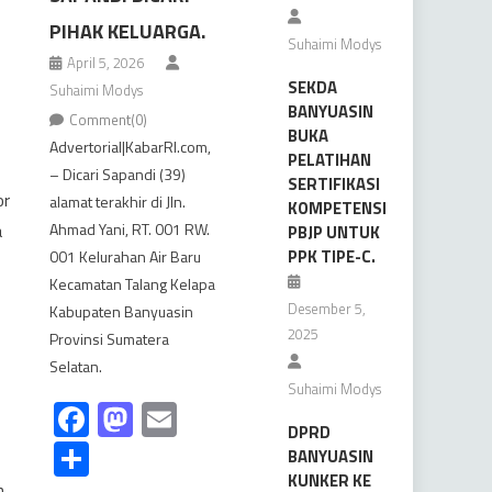
PIHAK KELUARGA.
Suhaimi Modys
April 5, 2026
SEKDA
Suhaimi Modys
BANYUASIN
Comment(0)
BUKA
Advertorial|KabarRI.com,
PELATIHAN
– Dicari Sapandi (39)
SERTIFIKASI
or
alamat terakhir di Jln.
KOMPETENSI
a
Ahmad Yani, RT. 001 RW.
PBJP UNTUK
PPK TIPE-C.
001 Kelurahan Air Baru
Kecamatan Talang Kelapa
Desember 5,
Kabupaten Banyuasin
2025
Provinsi Sumatera
Selatan.
Suhaimi Modys
Facebook
Mastodon
Email
DPRD
Share
BANYUASIN
KUNKER KE
h