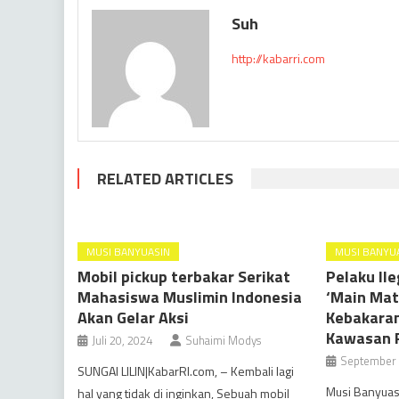
Suh
http://kabarri.com
RELATED ARTICLES
MUSI BANYUASIN
MUSI BANYU
Mobil pickup terbakar Serikat
Pelaku Ile
Mahasiswa Muslimin Indonesia
‘Main Mat
Akan Gelar Aksi
Kebakaran
Kawasan P
Juli 20, 2024
Suhaimi Modys
September 
SUNGAI LILIN|KabarRI.com, – Kembali lagi
Musi Banyuas
hal yang tidak di inginkan, Sebuah mobil