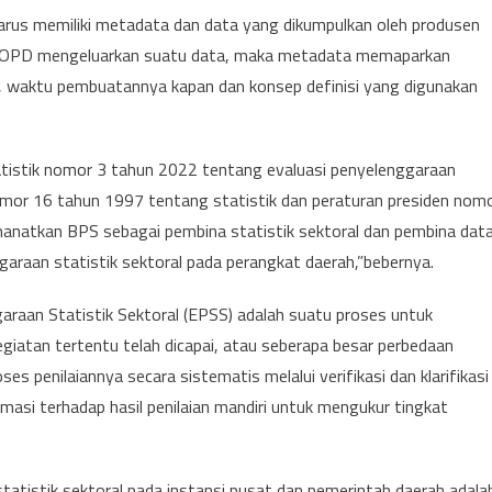
harus memiliki metadata dan data yang dikumpulkan oleh produsen
ka OPD mengeluarkan suatu data, maka metadata memaparkan
a, waktu pembuatannya kapan dan konsep definisi yang digunakan
tatistik nomor 3 tahun 2022 tentang evaluasi penyelenggaraan
omor 16 tahun 1997 tentang statistik dan peraturan presiden nom
anatkan BPS sebagai pembina statistik sektoral dan pembina dat
araan statistik sektoral pada perangkat daerah,”bebernya.
raan Statistik Sektoral (EPSS) adalah suatu proses untuk
iatan tertentu telah dicapai, atau seberapa besar perbedaan
s penilaiannya secara sistematis melalui verifikasi dan klarifikasi
rmasi terhadap hasil penilaian mandiri untuk mengukur tingkat
statistik sektoral pada instansi pusat dan pemerintah daerah adala