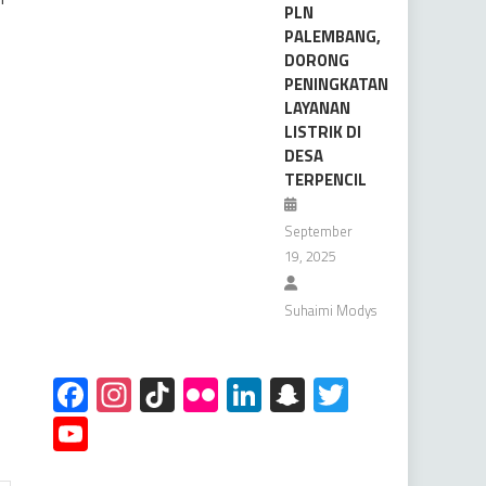
PLN
PALEMBANG,
DORONG
PENINGKATAN
LAYANAN
LISTRIK DI
DESA
TERPENCIL
September
19, 2025
Suhaimi Modys
Facebook
Instagram
TikTok
Flickr
LinkedIn
Snapchat
Twitter
YouTube