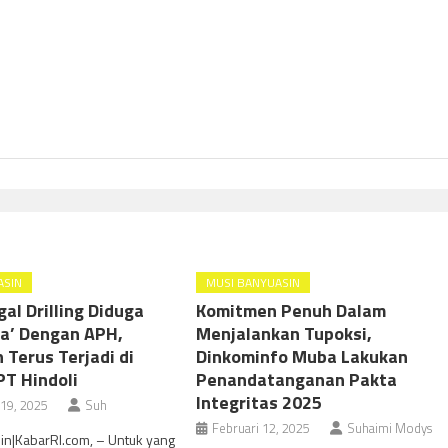
ASIN
MUSI BANYUASIN
gal Drilling Diduga
Komitmen Penuh Dalam
a’ Dengan APH,
Menjalankan Tupoksi,
 Terus Terjadi di
Dinkominfo Muba Lakukan
T Hindoli
Penandatanganan Pakta
Integritas 2025
19, 2025
Suh
Februari 12, 2025
Suhaimi Modys
in|KabarRI.com, – Untuk yang