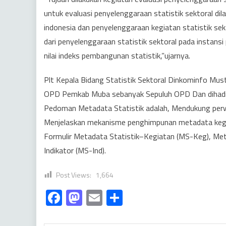
untuk evaluasi penyelenggaraan statistik sektoral d
indonesia dan penyelenggaraan kegiatan statistik se
dari penyelenggaraan statistik sektoral pada instans
nilai indeks pembangunan statistik,”ujarnya.
Plt Kepala Bidang Statistik Sektoral Dinkominfo Mus
OPD Pemkab Muba sebanyak Sepuluh OPD Dan dihadiri 
Pedoman Metadata Statistik adalah, Mendukung perwuj
Menjelaskan mekanisme penghimpunan metadata kegiata
Formulir Metadata Statistik–Kegiatan (MS-Keg), Meta
Indikator (MS-Ind).
Post Views:
1,664
Facebook
Mastodon
Email
Share