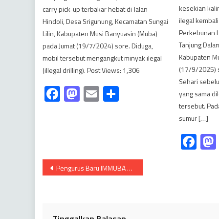
kesekian kal
carry pick-up terbakar hebat di Jalan
ilegal kembal
Hindoli, Desa Srigunung, Kecamatan Sungai
Perkebunan Hi
Lilin, Kabupaten Musi Banyuasin (Muba)
Tanjung Dala
pada Jumat (19/7/2024) sore. Diduga,
Kabupaten Mu
mobil tersebut mengangkut minyak ilegal
(17/9/2025) s
(illegal drilling). Post Views: 1,306
Sehari sebelu
Facebook
Mastodon
Email
Share
yang sama dilo
tersebut. Pad
sumur […]
Fa
Navigasi
Pengurus Baru IMMUBA Periode 2023-2025 Resmi Dilantik
pos
Tinggalkan Balasan