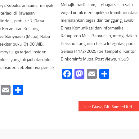
Muba|KabarRI.com, – ebagai salah satu
inya Kebakaran sumur minyak
wujud untuk menunjukkan komitmen dala
i terjadi di Kawasan
menjalankan tugas dan tanggung jawab.
ndoli , pintu air 7, Desa
Dinas Komunikasi dan Informatika
m Kecamatan Keluang,
Kabupaten Musi Banyuasin, mengadakan
si Banyuasin (Muba), Rabu
Penandatanganan Pakta Integritas, pada
ekitar pukul 01.00 WIB.
Selasa (11/2/2025) bertempat di Kantor
mnya juga terjadi insiden
Dinkominfo Muba. Post Views: 1,559
kasi yang tak jauh dari lokasi
a insiden sebelumnya pemilik
Facebook
Mastodon
Email
Share
cebook
Mastodon
Email
Share
Luar Biasa, BKI Sumsel Keluar Menjadi Juara Umum Di Fornas 2023 Jabar