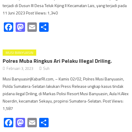
terjadi di Dusun III Desa Teluk Kijing II Kecamatan Lais, yang terjadi pada
11 Juni 2023 Post Views: 1,340
Facebook
Mastodon
Email
Share
MUSI BANYUASIN
Polres Muba Ringkus Ari Pelaku Illegal Driling.
Februari 3, 2023
Suh
Musi Banyuasin|KabarRI.com, – Kamis 02/02, Polres Musi Banyuasin,
Polda Sumatera-Selatan lakukan Press Release ungkap kasus tindak
pidana ilegal Driling, di Markas Polisi Resort Musi Banyuasin, Aula H.Alex
Noerdin, kecamatan Sekayu, propinsi Sumatera-Selatan. Post Views:
1,587
Facebook
Mastodon
Email
Share