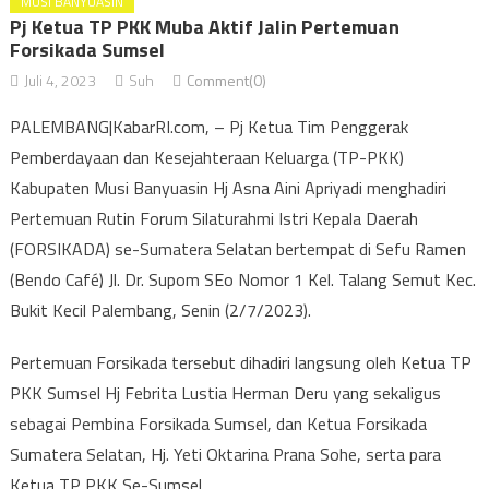
MUSI BANYUASIN
Pj Ketua TP PKK Muba Aktif Jalin Pertemuan
Forsikada Sumsel
Juli 4, 2023
Suh
Comment(0)
PALEMBANG|KabarRI.com, – Pj Ketua Tim Penggerak
Pemberdayaan dan Kesejahteraan Keluarga (TP-PKK)
Kabupaten Musi Banyuasin Hj Asna Aini Apriyadi menghadiri
Pertemuan Rutin Forum Silaturahmi Istri Kepala Daerah
(FORSIKADA) se-Sumatera Selatan bertempat di Sefu Ramen
(Bendo Café) Jl. Dr. Supom SEo Nomor 1 Kel. Talang Semut Kec.
Bukit Kecil Palembang, Senin (2/7/2023).
Pertemuan Forsikada tersebut dihadiri langsung oleh Ketua TP
PKK Sumsel Hj Febrita Lustia Herman Deru yang sekaligus
sebagai Pembina Forsikada Sumsel, dan Ketua Forsikada
Sumatera Selatan, Hj. Yeti Oktarina Prana Sohe, serta para
Ketua TP PKK Se-Sumsel.