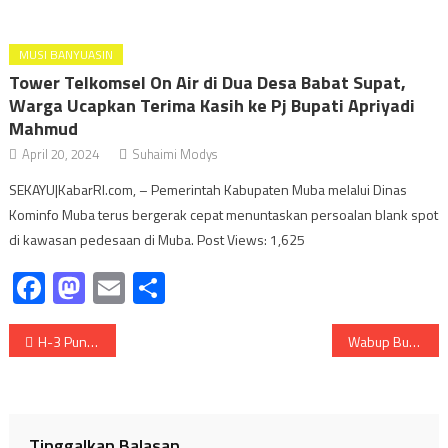
MUSI BANYUASIN
Tower Telkomsel On Air di Dua Desa Babat Supat,
Warga Ucapkan Terima Kasih ke Pj Bupati Apriyadi
Mahmud
April 20, 2024
Suhaimi Modys
SEKAYU|KabarRI.com, – Pemerintah Kabupaten Muba melalui Dinas
Kominfo Muba terus bergerak cepat menuntaskan persoalan blank spot
di kawasan pedesaan di Muba. Post Views: 1,625
Facebook
Mastodon
Email
Share
Navigasi
H-3 Puncak Harganas, Gubernur Sumsel didampingi Bupati Banyuasin Tinjau Lokasi yang Bakal Dikunjungi Wakil Presiden RI Ma’ruf Amin
Wabup Buka Seminar Nasional Keluarga Bebas Stunting
pos
Tinggalkan Balasan