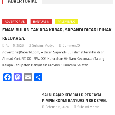
ADVERTORIAL
ADVERTORIAL
BANYUASIN
PALEMBANG
ENAM BULAN TAK ADA KABAR, SAPANDI DICARI PIHAK
KELUARGA.
April 5, 2026
Suhaimi Modys
Comment(0)
Advertorial|KabarRI.com, – Dicari Sapandi (39) alamat terakhir di Jln.
Ahmad Yani, RT. 001 RW. 001 Kelurahan Air Baru Kecamatan Talang
Kelapa Kabupaten Banyuasin Provinsi Sumatera Selatan.
Facebook
Mastodon
Email
Share
SALNI PAJAR KEMBALI DIPERCAYAI
PIMPIN KORMI BANYUASIN KE DEPAN.
Februari 6, 2026
Suhaimi Modys