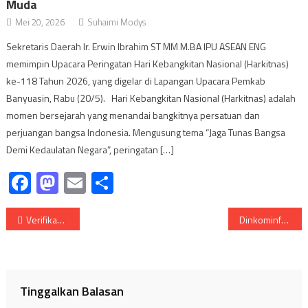
Muda
Mei 20, 2026
Suhaimi Modys
Sekretaris Daerah Ir. Erwin Ibrahim ST MM M.BA IPU ASEAN ENG
memimpin Upacara Peringatan Hari Kebangkitan Nasional (Harkitnas)
ke-118 Tahun 2026, yang digelar di Lapangan Upacara Pemkab
Banyuasin, Rabu (20/5). Hari Kebangkitan Nasional (Harkitnas) adalah
momen bersejarah yang menandai bangkitnya persatuan dan
perjuangan bangsa Indonesia. Mengusung tema “Jaga Tunas Bangsa
Demi Kedaulatan Negara”, peringatan […]
Facebook
Mastodon
Email
Share
Navigasi
Verifikasi Dan Peninjauan Lapangan Usulan Tanda Kehormatan Satyalencana Wirakarya Untuk Bupati Banyuasin Dari Pemerintah RI
Dinkominfo Muba, KIM dan Penggiat Medsos Bersinergi Bangun Muba melalui Informasi
pos
Tinggalkan Balasan