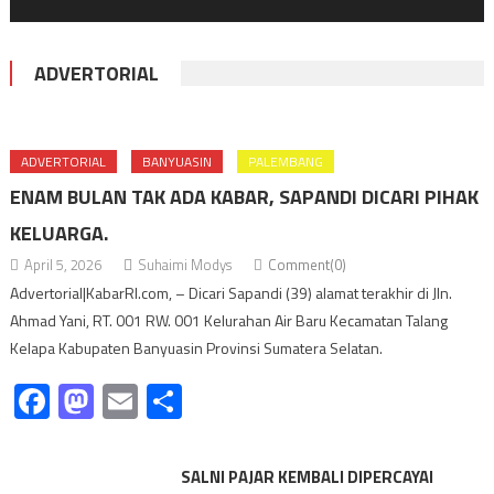
ADVERTORIAL
ADVERTORIAL
BANYUASIN
PALEMBANG
ENAM BULAN TAK ADA KABAR, SAPANDI DICARI PIHAK
KELUARGA.
April 5, 2026
Suhaimi Modys
Comment(0)
Advertorial|KabarRI.com, – Dicari Sapandi (39) alamat terakhir di Jln.
Ahmad Yani, RT. 001 RW. 001 Kelurahan Air Baru Kecamatan Talang
Kelapa Kabupaten Banyuasin Provinsi Sumatera Selatan.
Facebook
Mastodon
Email
Share
SALNI PAJAR KEMBALI DIPERCAYAI