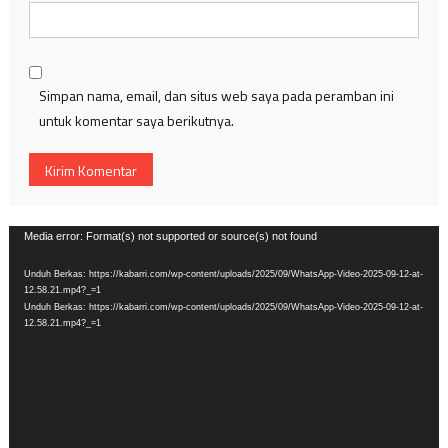
Simpan nama, email, dan situs web saya pada peramban ini
untuk komentar saya berikutnya.
Pemutar
Media error: Format(s) not supported or source(s) not found
Video
Unduh Berkas: https://kabarri.com/wp-content/uploads/2025/09/WhatsApp-Video-2025-09-12-at-
12.58.21.mp4?_=1
Unduh Berkas: https://kabarri.com/wp-content/uploads/2025/09/WhatsApp-Video-2025-09-12-at-
12.58.21.mp4?_=1