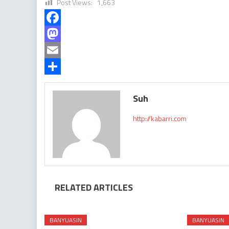
Post Views:
1,663
Facebook
Mastodon
Email
Share
Suh
http://kabarri.com
RELATED ARTICLES
BANYUASIN
BANYUASIN