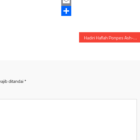
Mastodon
Email
Share
Hadiri Haflah Ponpes Ash-Shiddiqiyah ke 34, Camat Lawet Harap Santri Tingkatkan Jenjang Pendidikan
ajib ditandai
*