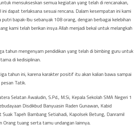
s untuk mensukseskan semua kegiatan yang telah di rencanakan,
I ini dapat terlaksana sesuai rencana. Dalam kesempatan ini kami
a putri bapak-Ibu sebanyak 108 orang, dengan berbagai kelebihan
g kami telah berikan insya Allah menjadi bekal untuk melangkah
iga tahun mengenyam pendidikan yang telah di bimbing guru untuk
ama di kedisiplinan.
iga tahun ini, karena karakter positif itu akan kalian bawa sampai
 pesan Tatik.
atera Selatan Awaludin, S.Pd., M.Si, Kepala Sekolah SMA Negeri 1
 Kebudayaan Disdikbud Banyuasin Raden Gunawan, Kabid
 Suak Tapeh Bambang Setiahadi, Kapolsek Betung, Danramil
n Orang tuang serta tamu undangan lainnya.