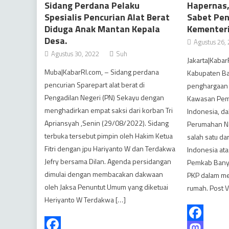
Sidang Perdana Pelaku
Hapernas
Spesialis Pencurian Alat Berat
Sabet Pen
Diduga Anak Mantan Kepala
Kementeri
Desa.
Agustus 26,
Agustus 30, 2022
Suh
Jakarta|Kabar
Muba|KabarRI.com, – Sidang perdana
Kabupaten Ba
pencurian Sparepart alat berat di
penghargaan 
Pengadilan Negeri (PN) Sekayu dengan
Kawasan Pemu
menghadirkan empat saksi dari korban Tri
Indonesia, d
Apriansyah ,Senin (29/08/2022). Sidang
Perumahan Na
terbuka tersebut pimpin oleh Hakim Ketua
salah satu da
Fitri dengan jpu Hariyanto W dan Terdakwa
Indonesia ata
Jefry bersama Dilan. Agenda persidangan
Pemkab Bany
dimulai dengan membacakan dakwaan
PKP dalam me
oleh Jaksa Penuntut Umum yang diketuai
rumah. Post 
Heriyanto W Terdakwa […]
Facebook