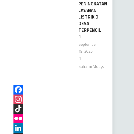
PENINGKATAN
LAYANAN
LISTRIK DI
DESA
TERPENCIL
September
19, 2025
Suhaimi Modys
Facebook
Instagram
TikTok
Flickr