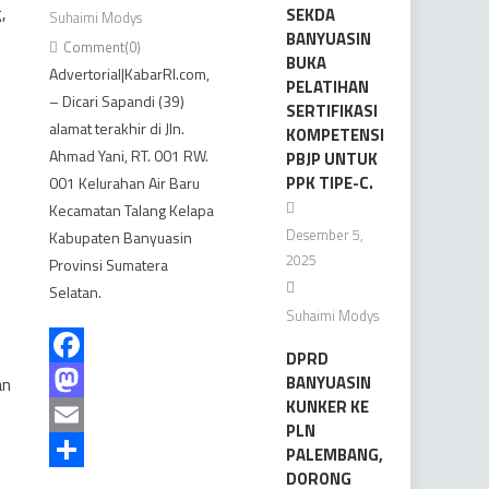
,
SEKDA
Suhaimi Modys
BANYUASIN
Comment(0)
BUKA
Advertorial|KabarRI.com,
PELATIHAN
– Dicari Sapandi (39)
SERTIFIKASI
alamat terakhir di Jln.
KOMPETENSI
Ahmad Yani, RT. 001 RW.
PBJP UNTUK
PPK TIPE-C.
001 Kelurahan Air Baru
Kecamatan Talang Kelapa
Desember 5,
Kabupaten Banyuasin
2025
Provinsi Sumatera
Selatan.
Suhaimi Modys
DPRD
Facebook
BANYUASIN
an
KUNKER KE
Mastodon
PLN
Email
PALEMBANG,
DORONG
Share