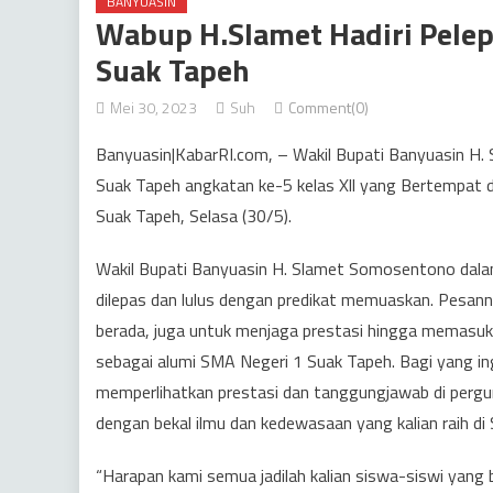
BANYUASIN
Wabup H.Slamet Hadiri Pelep
Suak Tapeh
Mei 30, 2023
Suh
Comment(0)
Banyuasin|KabarRI.com, – Wakil Bupati Banyuasin H.
Suak Tapeh angkatan ke-5 kelas Xll yang Bertempat
Suak Tapeh, Selasa (30/5).
Wakil Bupati Banyuasin H. Slamet Somosentono dal
dilepas dan lulus dengan predikat memuaskan. Pesa
berada, juga untuk menjaga prestasi hingga memasuki
sebagai alumi SMA Negeri 1 Suak Tapeh. Bagi yang in
memperlihatkan prestasi dan tanggungjawab di pergu
dengan bekal ilmu dan kedewasaan yang kalian raih di
“Harapan kami semua jadilah kalian siswa-siswi yang 