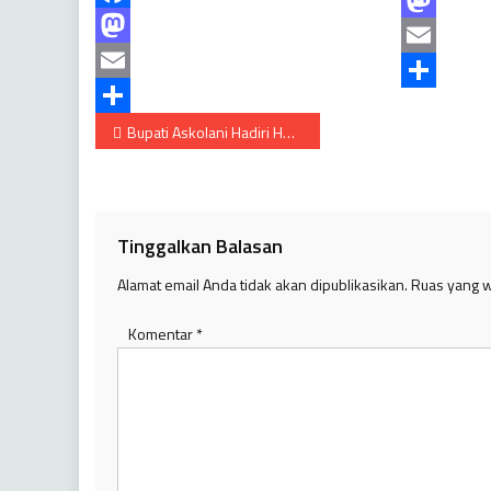
Facebook
Mastodon
Mastodon
Email
Email
Share
Navigasi
Share
Bupati Askolani Hadiri Haflah Akhirussanah Santri Pondok Pesantren Al-khoiriyah
pos
Tinggalkan Balasan
Alamat email Anda tidak akan dipublikasikan.
Ruas yang w
Komentar
*