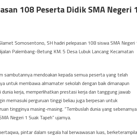
asan 108 Peserta Didik SMA Negeri 
 Slamet Somosentono, SH hadiri pelepasan 108 siswa SMA Negeri 
 dijalan Palembang-Betung KM. 5 Desa Lubuk Lancang Kecamatan
am sambutannya mendoakan kepada semua peserta yang telah
nnya untuk membawa almamater sekolah dengan baik dimanapun
 dunia kerja, memperlihatkan prestasi kerja dan tanggung jawab
gin memasuki perguruan tinggi beliau juga berpesan untuk
ruan tingginya masing-masing. “Tembuslah dunia yang sebenarnya
 SMA Negeri 1 Suak Tapeh” ujarnya.
bertaqwa, pintar dalam segala hal berwawasan luas, berketerampil