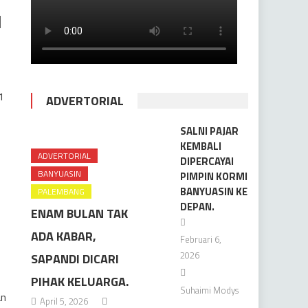
1
1
ADVERTORIAL
SALNI PAJAR
KEMBALI
ADVERTORIAL
DIPERCAYAI
BANYUASIN
PIMPIN KORMI
BANYUASIN KE
PALEMBANG
DEPAN.
ENAM BULAN TAK
ADA KABAR,
Februari 6,
2026
SAPANDI DICARI
PIHAK KELUARGA.
Suhaimi Modys
an
April 5, 2026