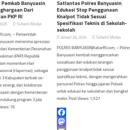
, Pemkab Banyuasin
Satlantas Polres Banyuasin
ghargaan Dari
Edukasi Stop Penggunaan
an PKP RI
Knalpot Tidak Sesuai
Spesifikasi Teknis di Sekolah-
 2025
Suhaimi Modys
sekolah
RI.com, – Pemerintah
Januari 26, 2024
Suhaimi Modys
nyuasin menerima apresiasi
POLRES BANYUASIN|KabarRI.com, – Polre
dari Kementerian Perumahan
Banyuasin kembali menggencarkan
kiman (PKP) Republik
sosialisasi dan edukasi larangan
alam momentum Hari
penggunaan knalpot tidak sesuai
sional (Hapernas), sebagai
spesifikasi teknis, dengan mengerahkan
ri 3 Kabupaten terbaik se-
personel Polres hingga jajaran Polsek
s sinergi, dan kolaborasi
untuk edukasi ke sekolahan dan bengkel
uasin dengan Kementerian
motor. Post Views: 1,527
ndukung program 3 juta
Views: 76
Facebook