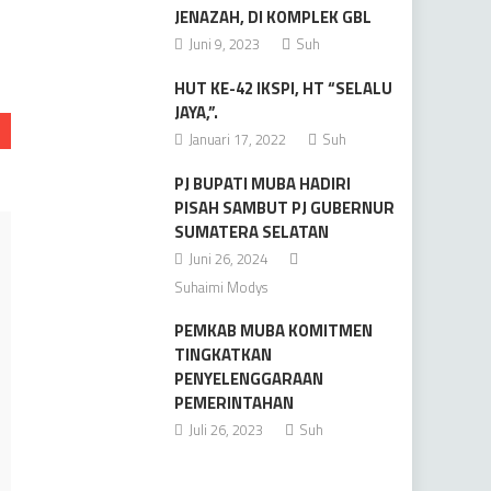
JENAZAH, DI KOMPLEK GBL
Juni 9, 2023
Suh
HUT KE-42 IKSPI, HT “SELALU
JAYA,”.
Januari 17, 2022
Suh
PJ BUPATI MUBA HADIRI
PISAH SAMBUT PJ GUBERNUR
SUMATERA SELATAN
Juni 26, 2024
Suhaimi Modys
PEMKAB MUBA KOMITMEN
TINGKATKAN
PENYELENGGARAAN
PEMERINTAHAN
Juli 26, 2023
Suh