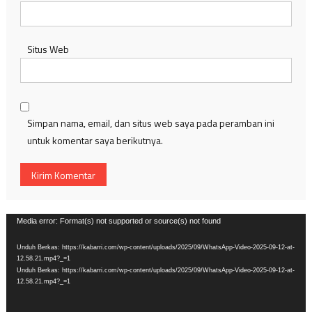
Situs Web
Simpan nama, email, dan situs web saya pada peramban ini
untuk komentar saya berikutnya.
Pemutar
Media error: Format(s) not supported or source(s) not found
Video
Unduh Berkas: https://kabarri.com/wp-content/uploads/2025/09/WhatsApp-Video-2025-09-12-at-
12.58.21.mp4?_=1
Unduh Berkas: https://kabarri.com/wp-content/uploads/2025/09/WhatsApp-Video-2025-09-12-at-
12.58.21.mp4?_=1