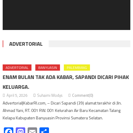
ADVERTORIAL
ADVERTORIAL
BANYUASIN
PALEMBANG
ENAM BULAN TAK ADA KABAR, SAPANDI DICARI PIHAK
KELUARGA.
April 5, 2026
Suhaimi Modys
Comment(0)
Advertorial|KabarRI.com, – Dicari Sapandi (39) alamat terakhir di Jln.
Ahmad Yani, RT. 001 RW. 001 Kelurahan Air Baru Kecamatan Talang
Kelapa Kabupaten Banyuasin Provinsi Sumatera Selatan.
Facebook
Mastodon
Email
Share