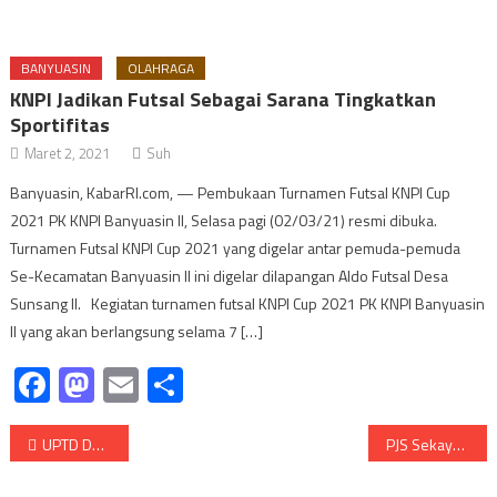
BANYUASIN
OLAHRAGA
KNPI Jadikan Futsal Sebagai Sarana Tingkatkan
Sportifitas
Maret 2, 2021
Suh
Banyuasin, KabarRI.com, — Pembukaan Turnamen Futsal KNPI Cup
2021 PK KNPI Banyuasin II, Selasa pagi (02/03/21) resmi dibuka.
Turnamen Futsal KNPI Cup 2021 yang digelar antar pemuda-pemuda
Se-Kecamatan Banyuasin II ini digelar dilapangan Aldo Futsal Desa
Sunsang II. Kegiatan turnamen futsal KNPI Cup 2021 PK KNPI Banyuasin
II yang akan berlangsung selama 7 […]
Facebook
Mastodon
Email
Share
Navigasi
UPTD DUKCAPIL BATIK Tak Ramah Disabilitas dan Anak.
PJS Sekayu di Ramaikan Pantau Kustik Band
pos