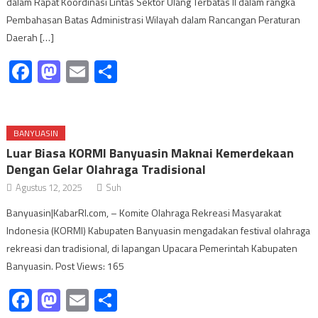
dalam Rapat Koordinasi Lintas Sektor Ulang Terbatas II dalam rangka
Pembahasan Batas Administrasi Wilayah dalam Rancangan Peraturan
Daerah […]
Facebook
Mastodon
Email
Share
BANYUASIN
Luar Biasa KORMI Banyuasin Maknai Kemerdekaan
Dengan Gelar Olahraga Tradisional
Agustus 12, 2025
Suh
Banyuasin|KabarRI.com, – Komite Olahraga Rekreasi Masyarakat
Indonesia (KORMI) Kabupaten Banyuasin mengadakan festival olahraga
rekreasi dan tradisional, di lapangan Upacara Pemerintah Kabupaten
Banyuasin. Post Views: 165
Facebook
Mastodon
Email
Share