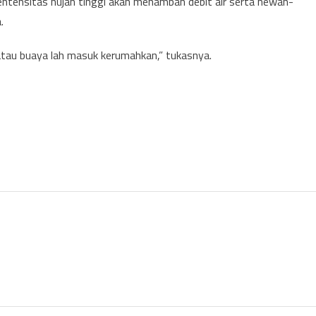
ntensitas hujan tinggi akan menambah debit air serta hewan-
.
r atau buaya lah masuk kerumahkan,” tukasnya.