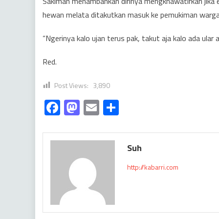
Sakiman menambahkan dirinya mengkhawatirkan jika e
hewan melata ditakutkan masuk ke pemukiman warga
“Ngerinya kalo ujan terus pak, takut aja kalo ada ula
Red.
Post Views:
3,890
Facebook
Mastodon
Email
Share
Suh
http://kabarri.com