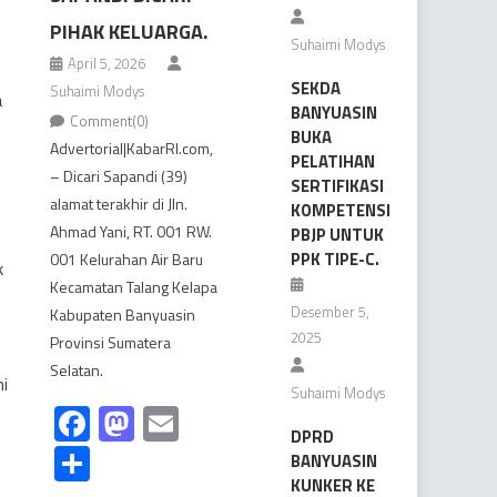
PIHAK KELUARGA.
Suhaimi Modys
April 5, 2026
SEKDA
Suhaimi Modys
a
BANYUASIN
Comment(0)
BUKA
Advertorial|KabarRI.com,
PELATIHAN
– Dicari Sapandi (39)
SERTIFIKASI
alamat terakhir di Jln.
KOMPETENSI
Ahmad Yani, RT. 001 RW.
PBJP UNTUK
PPK TIPE-C.
001 Kelurahan Air Baru
k
Kecamatan Talang Kelapa
Desember 5,
Kabupaten Banyuasin
2025
Provinsi Sumatera
Selatan.
ni
Suhaimi Modys
Facebook
Mastodon
Email
DPRD
Share
BANYUASIN
KUNKER KE