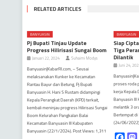
RELATED ARTICLES
BANYUASIN
BANYUASIN
Pj Bupati Tinjau Update
Siap Cipt
Progress Hilirisasi Sungai Boom
Tiga Pera
Dilantik
Januari 22, 2024
Suhaimi Modys
Juni 24, 20
Banyuasin|KabarRI.com, – Seusai
Banyuasin|Ka
melaksanakan Kunker ke Kecamatan
proses roda 
Rantau Bayur dan Betung, Pj Bupati
kerja Kepala
Banyuasin H. Hani S Rustam didampingi
Banyuasin III
Kepala Perangkat Daerah (KPD) terkait,
melantik 3 o
kembali meninjau progress Hilirisasi Sungai
Bertempat di 
Boom Kelurahan Pangkalan Balai
(24/06/2022)
Kecamatan Banyuasin III Kabupaten
Banyuasin (22/1/2024). Post Views: 1,311
Fa