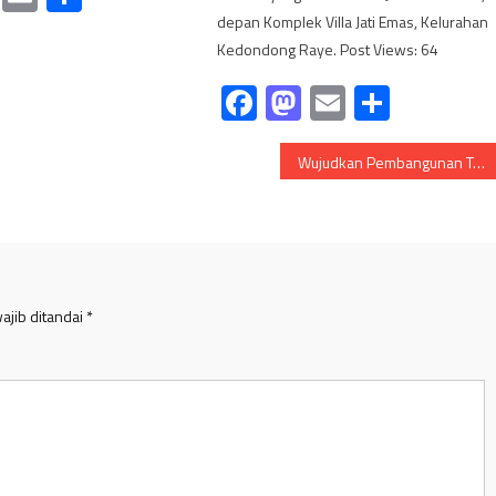
depan Komplek Villa Jati Emas, Kelurahan
Kedondong Raye. Post Views: 64
Facebook
Mastodon
Email
Share
Wujudkan Pembangunan Tepat Sasaran, Abusari Turun ke Dapil
ajib ditandai
*