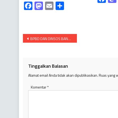
Facebook
Mastodon
Email
Share
Navigasi
BPBD DAN DINSOS BANYUASIN SANTUNI KORBAN KEBAKARAN.
pos
Tinggalkan Balasan
Alamat email Anda tidak akan dipublikasikan.
Ruas yang w
Komentar
*