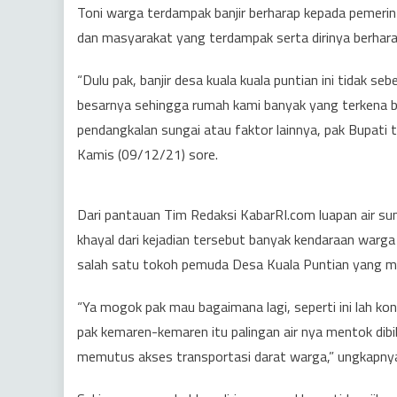
Toni warga terdampak banjir berharap kepada pemerin
dan masyarakat yang terdampak serta dirinya berhara
“Dulu pak, banjir desa kuala kuala puntian ini tidak seb
besarnya sehingga rumah kami banyak yang terkena ba
pendangkalan sungai atau faktor lainnya, pak Bupati
Kamis (09/12/21) sore.
Dari pantauan Tim Redaksi KabarRI.com luapan air su
khayal dari kejadian tersebut banyak kendaraan warg
salah satu tokoh pemuda Desa Kuala Puntian yang me
“Ya mogok pak mau bagaimana lagi, seperti ini lah kon
pak kemaren-kemaren itu palingan air nya mentok dib
memutus akses transportasi darat warga,” ungkapny