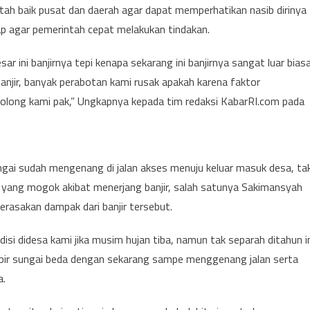
tah baik pusat dan daerah agar dapat memperhatikan nasib dirinya
p agar pemerintah cepat melakukan tindakan.
esar ini banjirnya tepi kenapa sekarang ini banjirnya sangat luar bias
njir, banyak perabotan kami rusak apakah karena faktor
 tolong kami pak,” Ungkapnya kepada tim redaksi KabarRI.com pada
ngai sudah mengenang di jalan akses menuju keluar masuk desa, ta
a yang mogok akibat menerjang banjir, salah satunya Sakimansyah
rasakan dampak dari banjir tersebut.
disi didesa kami jika musim hujan tiba, namun tak separah ditahun i
ibir sungai beda dengan sekarang sampe menggenang jalan serta
a.