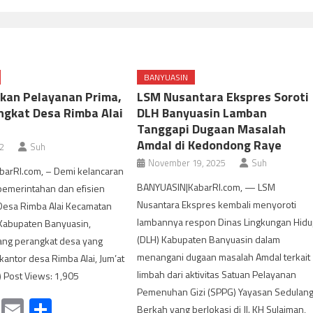
BANYUASIN
akan Pelayanan Prima,
LSM Nusantara Ekspres Soroti
ngkat Desa Rimba Alai
DLH Banyuasin Lamban
Tanggapi Dugaan Masalah
Amdal di Kedondong Raye
22
Suh
November 19, 2025
Suh
barRI.com, – Demi kelancaran
BANYUASIN|KabarRI.com, — LSM
pemerintahan dan efisien
Nusantara Ekspres kembali menyoroti
 Desa Rimba Alai Kecamatan
lambannya respon Dinas Lingkungan Hid
 Kabupaten Banyuasin,
(DLH) Kabupaten Banyuasin dalam
rang perangkat desa yang
menangani dugaan masalah Amdal terkait
kantor desa Rimba Alai, Jum’at
limbah dari aktivitas Satuan Pelayanan
 Post Views: 1,905
Pemenuhan Gizi (SPPG) Yayasan Sedulan
cebook
Mastodon
Email
Share
Berkah yang berlokasi di Jl. KH Sulaiman,