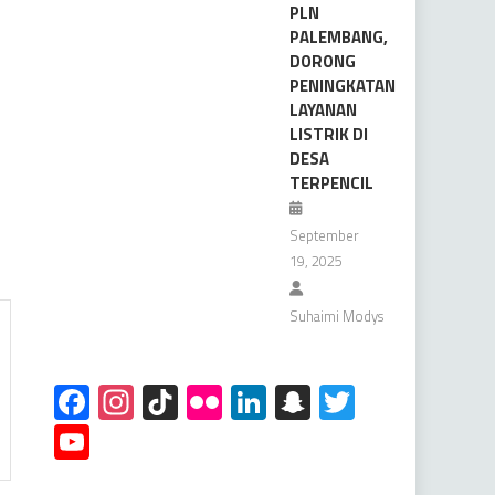
PLN
PALEMBANG,
DORONG
PENINGKATAN
LAYANAN
LISTRIK DI
DESA
TERPENCIL
September
19, 2025
Suhaimi Modys
Facebook
Instagram
TikTok
Flickr
LinkedIn
Snapchat
Twitter
YouTube