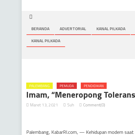
BERANDA
ADVERTORIAL
KANAL PILKADA
KANAL PILKADA
PALEMBANG
PEMUDA
PENDIDIKAN
Imam, “Meneropong Tolerans
Maret 13, 2021
Suh
Comment(0)
Palembang, KabarRI.com, — Kehidupan modern saat ini