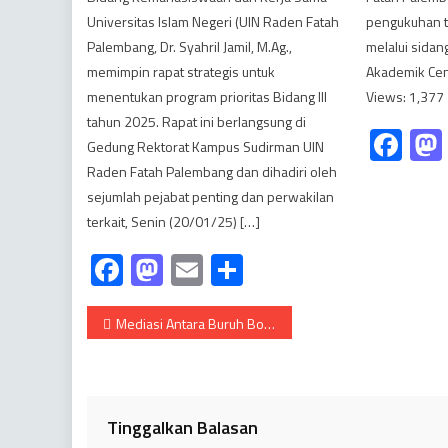
Universitas Islam Negeri (UIN Raden Fatah
pengukuhan t
Palembang, Dr. Syahril Jamil, M.Ag.,
melalui sidan
memimpin rapat strategis untuk
Akademik Cent
menentukan program prioritas Bidang III
Views: 1,377
tahun 2025. Rapat ini berlangsung di
Fa
Gedung Rektorat Kampus Sudirman UIN
Raden Fatah Palembang dan dihadiri oleh
sejumlah pejabat penting dan perwakilan
terkait, Senin (20/01/25) […]
Facebook
Mastodon
Email
Share
Navigasi
Mediasi Antara Buruh Borongan dan PT. CLS Tak Temui Titik Terang.
pos
Tinggalkan Balasan