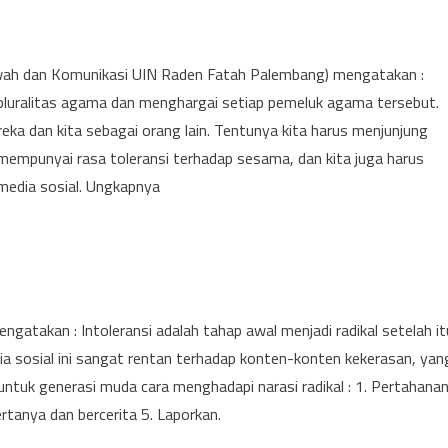
wah dan Komunikasi UIN Raden Fatah Palembang) mengatakan :
 pluralitas agama dan menghargai setiap pemeluk agama tersebut.
ka dan kita sebagai orang lain. Tentunya kita harus menjunjung
s mempunyai rasa toleransi terhadap sesama, dan kita juga harus
edia sosial. Ungkapnya
atakan : Intoleransi adalah tahap awal menjadi radikal setelah it
a sosial ini sangat rentan terhadap konten-konten kekerasan, yan
ntuk generasi muda cara menghadapi narasi radikal : 1. Pertahana
bertanya dan bercerita 5. Laporkan.