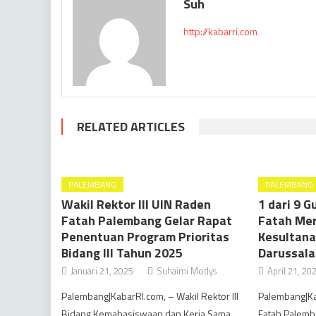
Suh
http://kabarri.com
RELATED ARTICLES
PALEMBANG
PALEMBANG
Wakil Rektor III UIN Raden
1 dari 9 
Fatah Palembang Gelar Rapat
Fatah Me
Penentuan Program Prioritas
Kesultan
Bidang III Tahun 2025
Darussal
Januari 21, 2025
Suhaimi Modys
April 21, 20
Palembang|KabarRI.com, – Wakil Rektor III
Palembang|Ka
Bidang Kemahasiswaan dan Kerja Sama
Fatah Palemb