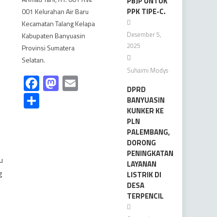
PBJP UNTUK
PPK TIPE-C.
001 Kelurahan Air Baru
Kecamatan Talang Kelapa
Desember 5,
Kabupaten Banyuasin
2025
Provinsi Sumatera
Selatan.
Suhaimi Modys
Facebook
Mastodon
Email
DPRD
Share
BANYUASIN
KUNKER KE
PLN
PALEMBANG,
DORONG
PENINGKATAN
u
LAYANAN
g
LISTRIK DI
DESA
n
TERPENCIL