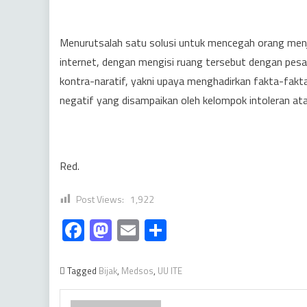
Menurutsalah satu solusi untuk mencegah orang menja
internet, dengan mengisi ruang tersebut dengan pesan
kontra-naratif, yakni upaya menghadirkan fakta-fa
negatif yang disampaikan oleh kelompok intoleran atau
Red.
Post Views:
1,922
Facebook
Mastodon
Email
Share
Tagged
Bijak
,
Medsos
,
UU ITE