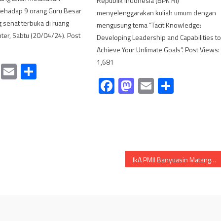
Republik Indonesia (BPK RI)
ehadap 9 orang Guru Besar
menyelenggarakan kuliah umum dengan
g senat terbuka di ruang
mengusung tema “Tacit Knowledge:
er, Sabtu (20/04/24). Post
Developing Leadership and Capabilities t
Achieve Your Unlimate Goals”. Post Views:
1,681
cebook
Mastodon
Email
Share
Facebook
Mastodon
Email
Share
IkA PMII Banyuasin Matangkan Strategi Menghadapi Bupati