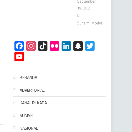
September
19, 2025
Suhaimi Modys
Facebook
Instagram
TikTok
Flickr
LinkedIn
Snapchat
Twitter
YouTube
BERANDA
ADVERTORIAL
KANAL PILKADA
SUMSEL
NASIONAL