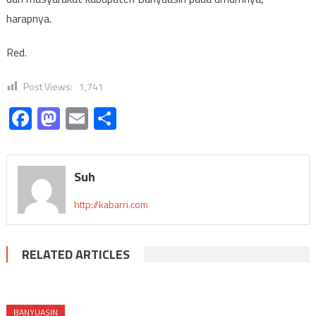
harapnya.
Red.
Post Views:
1,741
Facebook
Mastodon
Email
Share
Suh
http://kabarri.com
RELATED ARTICLES
BANYUASIN