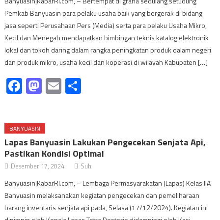
Banyuasin|KabarRI.com, – Bertempat di graha sedulang setudung
Pemkab Banyuasin para pelaku usaha baik yang bergerak di bidang
jasa seperti Perusahaan Pers (Media) serta para pelaku Usaha Mikro,
Kecil dan Menegah mendapatkan bimbingan teknis katalog elektronik
lokal dan tokoh daring dalam rangka peningkatan produk dalam negeri
dan produk mikro, usaha kecil dan koperasi di wilayah Kabupaten […]
Facebook
Mastodon
Email
Share
BANYUASIN
Lapas Banyuasin Lakukan Pengecekan Senjata Api,
Pastikan Kondisi Optimal
Desember 17, 2024
Suh
Banyuasin|KabarRI.com, – Lembaga Permasyarakatan (Lapas) Kelas IIA
Banyuasin melaksanakan kegiatan pengecekan dan pemeliharaan
barang inventaris senjata api pada, Selasa (17/12/2024). Kegiatan ini
dipimpin oleh Kepala Lapas Tetra Destorie didampingi oleh Kasi