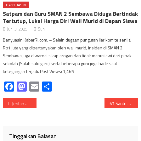
BANYUASIN
Satpam dan Guru SMAN 2 Sembawa Diduga Bertindak
Tertutup, Lukai Harga Diri Wali Murid di Depan Siswa
Juni 3, 2025
Suh
Banyuasin|KabarRI.com, – Selain dugaan pungutan liar komite senilai
Rp1 juta yang dipertanyakan oleh wali murid, insiden di SMAN 2
Sembawa juga diwarnai sikap arogan dan tidak manusiawi dari pihak
sekolah (Salah satu guru) serta beberapa guru juga hadir saat
ketegangan terjadi. Post Views: 1,465
Facebook
Mastodon
Email
Share
Navigasi
Jeritan Masnaini Si Petani Korban Mafia Tanah
67 Santri SIT Mufidatul Ilmi Wisuda Tahfidz, Wabup Harapkan Para Santri Terus Dalami Al-Qur’an
pos
Tinggalkan Balasan