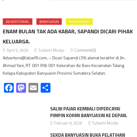
ADVERTORIAL
BANYUASIN
PALEMBANG
ENAM BULAN TAK ADA KABAR, SAPANDI DICARI PIHAK
KELUARGA.
April 5, 2026
Suhaimi Modys
Comment(0)
Advertorial|KabarRI.com, – Dicari Sapandi (39) alamat terakhir di Jln.
Ahmad Yani, RT. 001 RW. 001 Kelurahan Air Baru Kecamatan Talang
Kelapa Kabupaten Banyuasin Provinsi Sumatera Selatan.
Facebook
Mastodon
Email
Share
SALNI PAJAR KEMBALI DIPERCAYAI
PIMPIN KORMI BANYUASIN KE DEPAN.
Februari 6, 2026
Suhaimi Modys
SEKDA BANYUASIN BUKA PELATIHAN