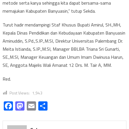
metode serta karya sehingga kita dapat bersama-sama
memajukan Kabupaten Banyuasin,” tutup Sekda.
Turut hadir mendampingi Staf Khusus Bupati Amirul, SH.,MH,
Kepala Dinas Pendidikan dan Kebudayaan Kabupaten Banyuasin
Aminuddin, S.Pd.,S.IP.,M.SI, Direktur Universitas Palembang Dr.
Meita Istianda, S.IP.,M.SI, Manager BBLBA Triana Sri Gunarti,
SE.,M.SI, Manager Keuangan dan Umum Imam Dwinusa Harun,
SE, Anggota Majelis Wali Amanat 12 Drs. M. Tair A, MM.
Red.
Post Views:
1,943
Facebook
Mastodon
Email
Share