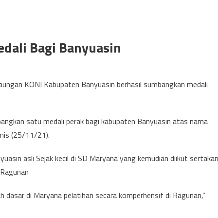
dali Bagi Banyuasin
naungan KONI Kabupaten Banyuasin berhasil sumbangkan medali
bangkan satu medali perak bagi kabupaten Banyuasin atas nama
mis (25/11/21).
asin asli Sejak kecil di SD Maryana yang kemudian diikut sertaka
i Ragunan
ah dasar di Maryana pelatihan secara komperhensif di Ragunan,”