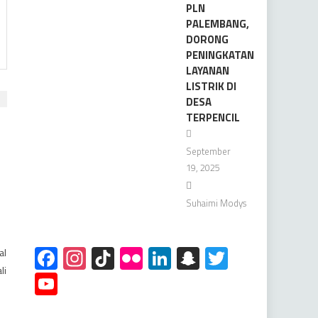
PLN
PALEMBANG,
DORONG
PENINGKATAN
LAYANAN
LISTRIK DI
DESA
TERPENCIL
September
19, 2025
Suhaimi Modys
Facebook
Instagram
TikTok
Flickr
LinkedIn
Snapchat
Twitter
al
li
YouTube