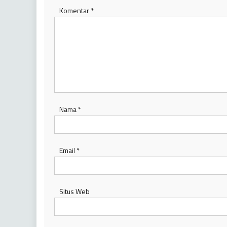
Komentar
*
Nama
*
Email
*
Situs Web