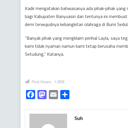
Kadir mengatakan bahwasanya ada pihak-pihak yang 
bagi Kabupaten Banyuasin dan tentunya ini membuat 
demi terwujudnya kebangkitan olahraga di Bumi Sedul
“Banyak pihak yang mengklaim perihal Layla, saya teg
kami tidak nyaman namun kami tetap berusaha member
Setudung,” Katanya.
Post Views:
1,898
Facebook
Mastodon
Email
Share
Suh