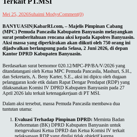
Terkait PT.MSI
Mei 25, 2026
Suhaimi Modys
Comment(0)
BANYUASIN|KabarRI.com,
– Majelis Pimpinan Cabang
(MPC) Pemuda Pancasila Kabupaten Banyuasin melayangkan
surat pemberitahuan rencana aksi kepada Kapolres Banyuasin.
Aksi massa yang diperkirakan akan diikuti oleh 750 orang ini
dijadwalkan berlangsung pada Selasa, 2 Juni 2026, di depan
Kantor DPRD Kabupaten Banyuasin.
​Berdasarkan surat bernomor 020.12/MPC-PP/BA/V/2026 yang
ditandatangani oleh Ketua MPC Pemuda Pancasila, Mashuri, S.H.,
dan Sekretaris, A. Beny Karter, S.E., aksi ini dipicu oleh dugaan
pelanggaran kode etik dalam Rapat Dengar Pendapat (RDP) yang
dilaksanakan Komisi IV DPRD Kabupaten Banyuasin pada 27
April 2026 lalu terkait ketenagakerjaan di PT MSI.
​Dalam aksi tersebut, massa Pemuda Pancasila membawa dua
tuntutan utama:
Evaluasi Terhadap Pimpinan DPRD:
Meminta Badan
Kehormatan (BK) DPRD Kabupaten Banyuasin untuk
mengevaluasi Ketua DPRD dan Ketua Komisi IV terkait
pelaksanaan RDP yang dinilai tidak objektif karena