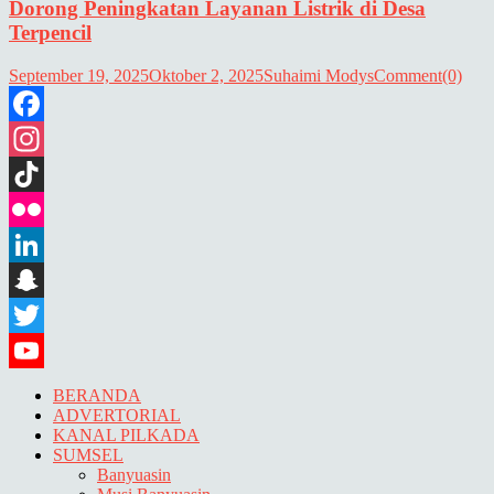
Dorong Peningkatan Layanan Listrik di Desa
Terpencil
September 19, 2025
Oktober 2, 2025
Suhaimi Modys
Comment(0)
Facebook
Instagram
TikTok
Flickr
LinkedIn
Snapchat
Twitter
YouTube
BERANDA
ADVERTORIAL
KANAL PILKADA
SUMSEL
Banyuasin