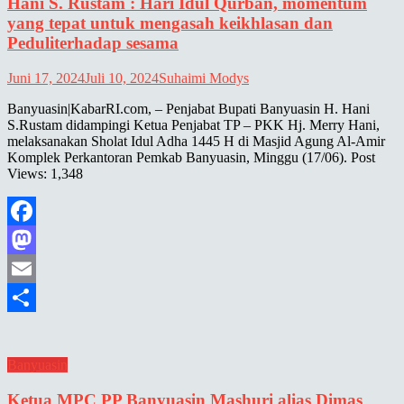
Hani S. Rustam : Hari Idul Qurban, momentum
yang tepat untuk mengasah keikhlasan dan
Peduliterhadap sesama
Juni 17, 2024
Juli 10, 2024
Suhaimi Modys
Banyuasin|KabarRI.com, – Penjabat Bupati Banyuasin H. Hani
S.Rustam didampingi Ketua Penjabat TP – PKK Hj. Merry Hani,
melaksanakan Sholat Idul Adha 1445 H di Masjid Agung Al-Amir
Komplek Perkantoran Pemkab Banyuasin, Minggu (17/06). Post
Views: 1,348
Facebook
Mastodon
Email
Share
Banyuasin
Ketua MPC PP Banyuasin Mashuri alias Dimas