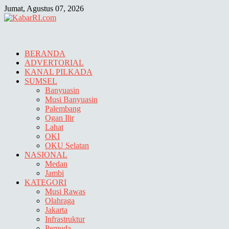
Skip
Jumat, Agustus 07, 2026
to
content
BERANDA
ADVERTORIAL
KANAL PILKADA
SUMSEL
Banyuasin
Musi Banyuasin
Palembang
Ogan Ilir
Lahat
OKI
OKU Selatan
NASIONAL
Medan
Jambi
KATEGORI
Musi Rawas
Olahraga
Jakarta
Infrastruktur
Pemuda