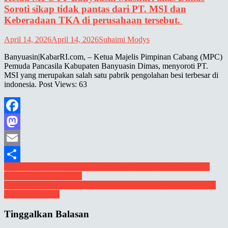
Soroti sikap tidak pantas dari PT. MSI dan
Keberadaan TKA di perusahaan tersebut.
April 14, 2026
April 14, 2026
Suhaimi Modys
Banyuasin|KabarRI.com, – Ketua Majelis Pimpinan Cabang (MPC)
Pemuda Pancasila Kabupaten Banyuasin Dimas, menyoroti PT.
MSI yang merupakan salah satu pabrik pengolahan besi terbesar di
indonesia. Post Views: 63
Facebook
Mastodon
Email
Navigasi
Hadiri Rakor Inflasi, Sekda Banyuasin Dorong Intervensi Cepat
Share
Stabilkan Harga Pangan
pos
Himpunan Aktivis Transformative Pemuda Mahasiswa (HATAM)
Sumatera Selatan
Tinggalkan Balasan