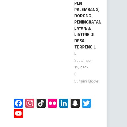
PLN
PALEMBANG,
DORONG
PENINGKATAN
LAYANAN
LISTRIK DI
DESA
TERPENCIL
September
19, 2025
Suhaimi Modys
Facebook
Instagram
TikTok
Flickr
LinkedIn
Snapchat
Twitter
YouTube