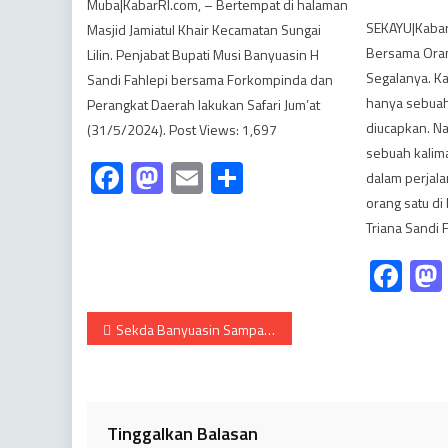
Muba|KabarRI.com, – Bertempat di halaman
SEKAYU|Kabar
Masjid Jamiatul Khair Kecamatan Sungai
Bersama Oran
Lilin. Penjabat Bupati Musi Banyuasin H
Segalanya. Ka
Sandi Fahlepi bersama Forkompinda dan
hanya sebuah
Perangkat Daerah lakukan Safari Jum’at
diucapkan. N
(31/5/2024). Post Views: 1,697
sebuah kalim
Facebook
Mastodon
Email
Share
dalam perjala
orang satu di
Triana Sandi 
Fa
Navigasi
Sekda Banyuasin Sampaikan Pesan Bupati dalam Apel Gabungan
pos
Tinggalkan Balasan