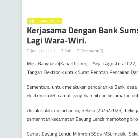
MUSI BANYUASIN
Kerjasama Dengan Bank Sums
Lagi Wara-Wiri.
Juni 20, 2023
Suh
Comment(0)
Musi Banyuasin|KabarRI.com, – Sejak Agustus 2022,
Tangan Elektronik untuk Surat Perintah Pencairan Dan
Sementara, untuk melakukan pencairan ke Bank, des
elektronik oleh camat yang diambil dari kecamatan un
Untuk itulah, mulai hari ini, Selasa (20/6/2023), b
pemerintah kecamatan Bayung Lencir memotong biro
Camat Bayung Lencir, M Imron SSos MSi, melalui Se