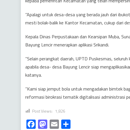
kepada pemerintah Kecamatan yang telah mempersingka
“Apalagi untuk desa-desa yang berada jauh dari ibuko
mesti bolak-balik ke Kantor Kecamatan, cukup dari des
Kepala Dinas Perpustakaan dan Kearsipan Muba, Sun
Bayung Lencir menerapkan aplikasi Srikandi.
“Selain perangkat daerah, UPTD Puskesmas, seluruh k
apabila desa- desa Bayung Lencir siap mengaplikasikan 
katanya.
“Kami siap jemput bola untuk mengadakan bimtek bagi
reformasi birokrasi tematik digitalisasi administras
Post Views:
1,826
Facebook
Mastodon
Email
Share