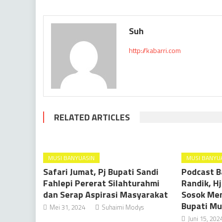
Suh
http://kabarri.com
RELATED ARTICLES
MUSI BANYUASIN
MUSI BANYU
Safari Jumat, Pj Bupati Sandi
Podcast B
Fahlepi Pererat Silahturahmi
Randik, H
dan Serap Aspirasi Masyarakat
Sosok Menj
Bupati M
Mei 31, 2024
Suhaimi Modys
Juni 15, 202