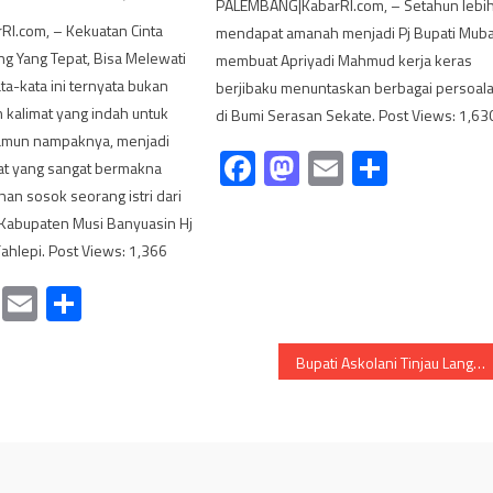
PALEMBANG|KabarRI.com, – Setahun lebi
RI.com, – Kekuatan Cinta
mendapat amanah menjadi Pj Bupati Muba
g Yang Tepat, Bisa Melewati
membuat Apriyadi Mahmud kerja keras
ta-kata ini ternyata bukan
berjibaku menuntaskan berbagai persoal
 kalimat yang indah untuk
di Bumi Serasan Sekate. Post Views: 1,63
amun nampaknya, menjadi
Facebook
Mastodon
Email
Share
at yang sangat bermakna
nan sosok seorang istri dari
 Kabupaten Musi Banyuasin Hj
Fahlepi. Post Views: 1,366
cebook
Mastodon
Email
Share
Bupati Askolani Tinjau Langsung Bantuan Pangan Untuk Masyarakat Kabupaten Banyuasin