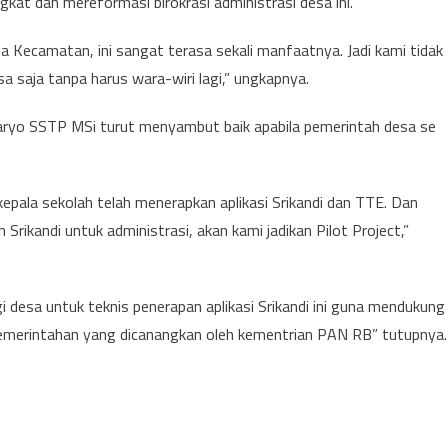
t dan mereformasi birokrasi administrasi desa ini.
ta Kecamatan, ini sangat terasa sekali manfaatnya. Jadi kami tidak
a saja tanpa harus wara-wiri lagi,” ungkapnya.
aryo SSTP MSi turut menyambut baik apabila pemerintah desa se
epala sekolah telah menerapkan aplikasi Srikandi dan TTE. Dan
Srikandi untuk administrasi, akan kami jadikan Pilot Project,”
 desa untuk teknis penerapan aplikasi Srikandi ini guna mendukung
i pemerintahan yang dicanangkan oleh kementrian PAN RB” tutupnya.