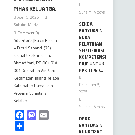
PIHAK KELUARGA.
Suhaimi Modys
April 5, 2026
SEKDA
Suhaimi Modys
BANYUASIN
Comment(0)
BUKA
Advertorial|KabarRI.com,
PELATIHAN
– Dicari Sapandi (39)
SERTIFIKASI
alamat terakhir di Jln.
KOMPETENSI
Ahmad Yani, RT. 001 RW.
PBJP UNTUK
PPK TIPE-C.
001 Kelurahan Air Baru
Kecamatan Talang Kelapa
Desember 5,
Kabupaten Banyuasin
2025
Provinsi Sumatera
Selatan.
Suhaimi Modys
Facebook
Mastodon
Email
DPRD
Share
BANYUASIN
KUNKER KE