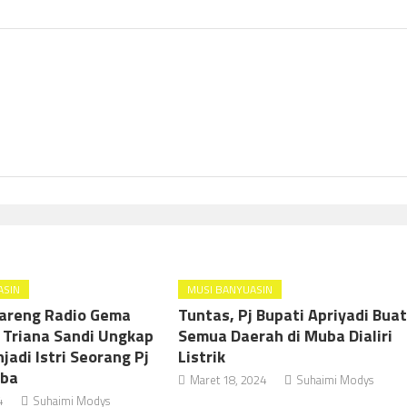
ASIN
MUSI BANYUASIN
areng Radio Gema
Tuntas, Pj Bupati Apriyadi Bua
j Triana Sandi Ungkap
Semua Daerah di Muba Dialiri
adi Istri Seorang Pj
Listrik
uba
Maret 18, 2024
Suhaimi Modys
4
Suhaimi Modys