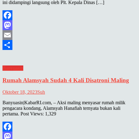
ini didampingi langsung oleh Plt. Kepala Dinas […]
Facebook
Mastodon
Email
Share
Banyuasin
Rumah Alamsyah Sudah 4 Kali Disatroni Maling
Oktober 18, 2023
Suh
Banyuasin|KabarRI.com, – Aksi maling menyasar rumah milik
pengacara kondang, Alamsyah Hanafiah ternyata bukan kali
pertama. Post Views: 1,329
Facebook