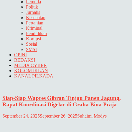
Pemuda
Politik
Jurnalis
Kesehatan
Pertanian
Kriminal
Pendidikan
Korupsi
Sosial
SMSI
OPINI
REDAKSI
MEDIA CYBER
KOLOM IKLAN
KANAL PILKADA
Siap-Siap Wapres Gibran Tinjau Panen Jagung,
Rapat Koordinasi Digelar di Graha Bina Praja
September 24, 2025
September 26, 2025
Suhaimi Modys