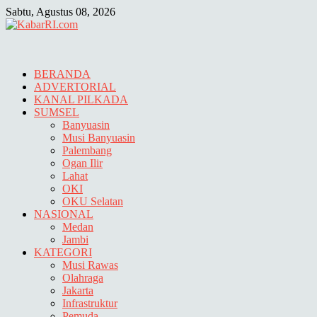
Skip
Sabtu, Agustus 08, 2026
to
content
BERANDA
ADVERTORIAL
KANAL PILKADA
SUMSEL
Banyuasin
Musi Banyuasin
Palembang
Ogan Ilir
Lahat
OKI
OKU Selatan
NASIONAL
Medan
Jambi
KATEGORI
Musi Rawas
Olahraga
Jakarta
Infrastruktur
Pemuda