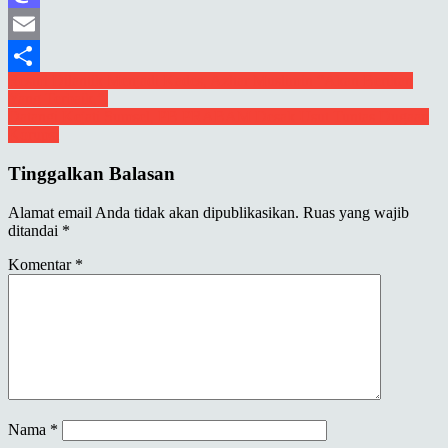
Mastodon
Email
Navigasi
Resmi Dilantik Menjadi Kades, Azhar Muslimin “Akan Berikan
Share
Yang Terbaik,”.
pos
Datangi Kejati Sumsel, PB PRABAM Desak Usut Tuntas Dugaan
Korupsi
Tinggalkan Balasan
Alamat email Anda tidak akan dipublikasikan.
Ruas yang wajib
ditandai
*
Komentar
*
Nama
*