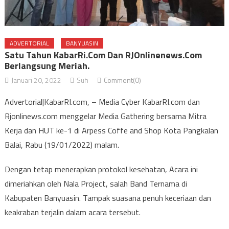
ADVERTORIAL
BANYUASIN
Satu Tahun KabarRi.com Dan RJOnlinenews.com
Berlangsung Meriah.
Januari 20, 2022
Suh
Comment(0)
Advertorial|KabarRI.com, – Media Cyber KabarRI.com dan
Rjonlinews.com menggelar Media Gathering bersama Mitra
Kerja dan HUT ke-1 di Arpess Coffe and Shop Kota Pangkalan
Balai, Rabu (19/01/2022) malam.
Dengan tetap menerapkan protokol kesehatan, Acara ini
dimeriahkan oleh Nala Project, salah Band Ternama di
Kabupaten Banyuasin. Tampak suasana penuh keceriaan dan
keakraban terjalin dalam acara tersebut.