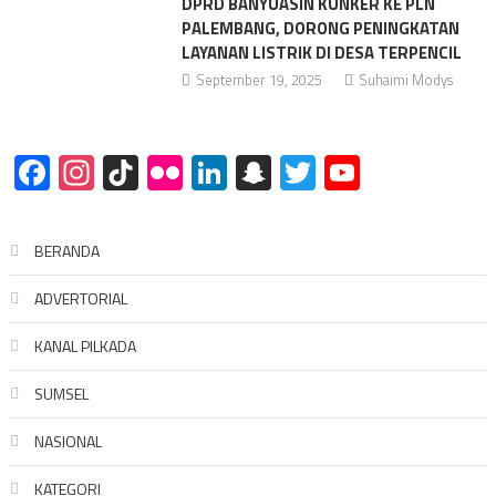
DPRD BANYUASIN KUNKER KE PLN
PALEMBANG, DORONG PENINGKATAN
LAYANAN LISTRIK DI DESA TERPENCIL
September 19, 2025
Suhaimi Modys
Facebook
Instagram
TikTok
Flickr
LinkedIn
Snapchat
Twitter
YouTube
BERANDA
ADVERTORIAL
KANAL PILKADA
SUMSEL
NASIONAL
KATEGORI