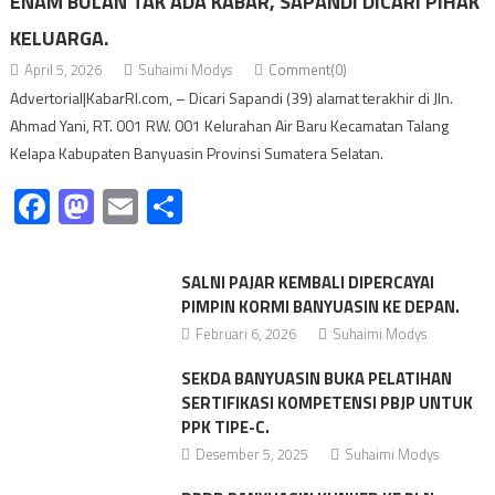
ENAM BULAN TAK ADA KABAR, SAPANDI DICARI PIHAK
KELUARGA.
April 5, 2026
Suhaimi Modys
Comment(0)
Advertorial|KabarRI.com, – Dicari Sapandi (39) alamat terakhir di Jln.
Ahmad Yani, RT. 001 RW. 001 Kelurahan Air Baru Kecamatan Talang
Kelapa Kabupaten Banyuasin Provinsi Sumatera Selatan.
Facebook
Mastodon
Email
Share
SALNI PAJAR KEMBALI DIPERCAYAI
PIMPIN KORMI BANYUASIN KE DEPAN.
Februari 6, 2026
Suhaimi Modys
SEKDA BANYUASIN BUKA PELATIHAN
SERTIFIKASI KOMPETENSI PBJP UNTUK
PPK TIPE-C.
Desember 5, 2025
Suhaimi Modys