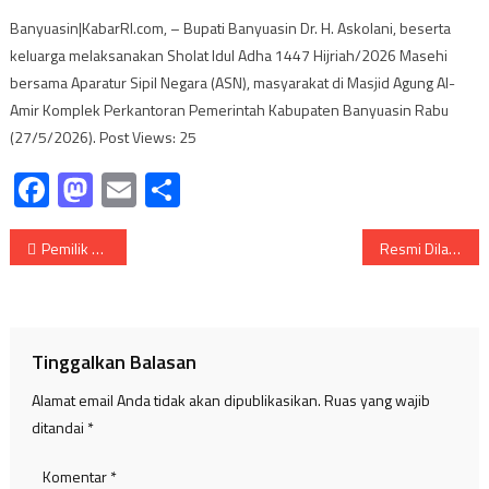
Banyuasin|KabarRI.com, – Bupati Banyuasin Dr. H. Askolani, beserta
keluarga melaksanakan Sholat Idul Adha 1447 Hijriah/2026 Masehi
bersama Aparatur Sipil Negara (ASN), masyarakat di Masjid Agung Al-
Amir Komplek Perkantoran Pemerintah Kabupaten Banyuasin Rabu
(27/5/2026). Post Views: 25
Facebook
Mastodon
Email
Share
Navigasi
Pemilik Plasma Dibawah Naungan Koperasi BMS, Desak Bubarkan Kepengurusan Diduga Tidak Transparan
Resmi Dilantik Menjadi Kades, Azhar Muslimin “Akan Berikan Yang Terbaik,”.
pos
Tinggalkan Balasan
Alamat email Anda tidak akan dipublikasikan.
Ruas yang wajib
ditandai
*
Komentar
*