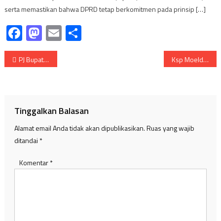
serta memastikan bahwa DPRD tetap berkomitmen pada prinsip […]
Facebook
Mastodon
Email
Share
Navigasi
PJ Bupati Muara Enim Temui Moeldoko di Jakarta Soal Legalisasi Tambang Rakyat
Ksp Moeldoko percepat Jalam tol Prabumulih-Muara Enim serta legalitas tambang Rakyat
pos
Tinggalkan Balasan
Alamat email Anda tidak akan dipublikasikan.
Ruas yang wajib
ditandai
*
Komentar
*