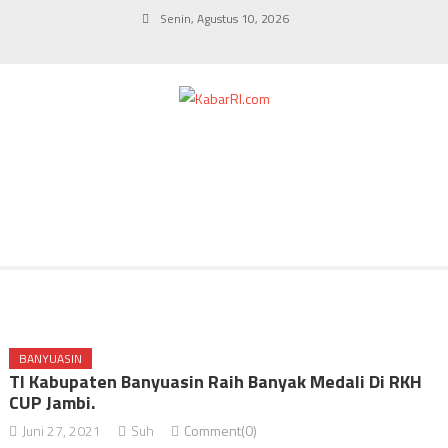
Skip
Senin, Agustus 10, 2026
to
content
BANYUASIN
TI Kabupaten Banyuasin Raih Banyak Medali Di RKH
CUP Jambi.
Juni 27, 2021
Suh
Comment(0)