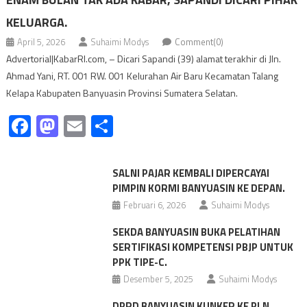
KELUARGA.
April 5, 2026
Suhaimi Modys
Comment(0)
Advertorial|KabarRI.com, – Dicari Sapandi (39) alamat terakhir di Jln.
Ahmad Yani, RT. 001 RW. 001 Kelurahan Air Baru Kecamatan Talang
Kelapa Kabupaten Banyuasin Provinsi Sumatera Selatan.
Facebook
Mastodon
Email
Share
SALNI PAJAR KEMBALI DIPERCAYAI
PIMPIN KORMI BANYUASIN KE DEPAN.
Februari 6, 2026
Suhaimi Modys
SEKDA BANYUASIN BUKA PELATIHAN
SERTIFIKASI KOMPETENSI PBJP UNTUK
PPK TIPE-C.
Desember 5, 2025
Suhaimi Modys
DPRD BANYUASIN KUNKER KE PLN