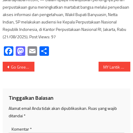
perpustakaan guna meningkatkan martabat bangsa melalui penyediaan
akses informasi dan pengetahuan, Wakil Bupati Banyuasin, Netta
Indian, SP melakukan audiensi ke Kepala Perpustakaan Nasional
Republik Indonesia, di Kantor Perpustakaan Nasional RI, Jakarta, Rabu
(21/08/2025). Post Views: 97
Facebook
Mastodon
Email
Share
Navigasi
Go Green Fun Bike Betung Resmi dibuka
MY Lantik Para Pengurus DPD Pemuda Tani HKTI Sumsel
pos
Tinggalkan Balasan
Alamat email Anda tidak akan dipublikasikan.
Ruas yang wajib
ditandai
*
Komentar
*