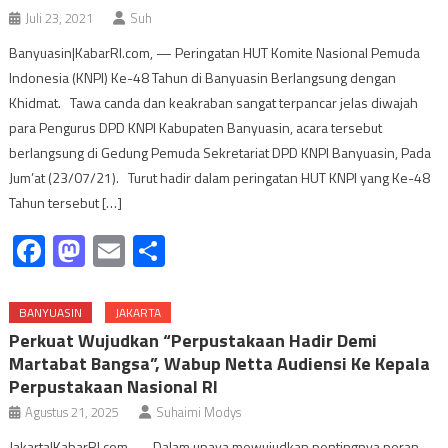
Juli 23, 2021
Suh
Banyuasin|KabarRI.com, — Peringatan HUT Komite Nasional Pemuda
Indonesia (KNPI) Ke-48 Tahun di Banyuasin Berlangsung dengan
Khidmat. Tawa canda dan keakraban sangat terpancar jelas diwajah
para Pengurus DPD KNPI Kabupaten Banyuasin, acara tersebut
berlangsung di Gedung Pemuda Sekretariat DPD KNPI Banyuasin, Pada
Jum’at (23/07/21). Turut hadir dalam peringatan HUT KNPI yang Ke-48
Tahun tersebut […]
Facebook
Mastodon
Email
Share
BANYUASIN
JAKARTA
Perkuat Wujudkan “Perpustakaan Hadir Demi
Martabat Bangsa”, Wabup Netta Audiensi Ke Kepala
Perpustakaan Nasional RI
Agustus 21, 2025
Suhaimi Modys
Jakarta|KabarRI.com, — Dalam upaya mewujudkan pentingnya peran