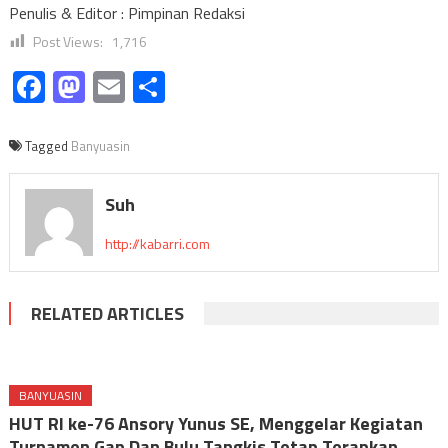
Penulis & Editor : Pimpinan Redaksi
Post Views:
1,716
Facebook
Mastodon
Email
Share
Tagged
Banyuasin
Suh
http://kabarri.com
RELATED ARTICLES
BANYUASIN
HUT RI ke-76 Ansory Yunus SE, Menggelar Kegiatan
Turnamen Gap Dan Bulu Tangkis Tetap Terapkan