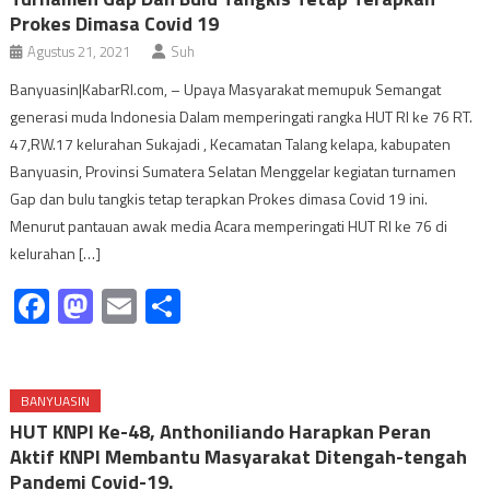
Prokes Dimasa Covid 19
Agustus 21, 2021
Suh
Banyuasin|KabarRI.com, – Upaya Masyarakat memupuk Semangat
generasi muda Indonesia Dalam memperingati rangka HUT RI ke 76 RT.
47,RW.17 kelurahan Sukajadi , Kecamatan Talang kelapa, kabupaten
Banyuasin, Provinsi Sumatera Selatan Menggelar kegiatan turnamen
Gap dan bulu tangkis tetap terapkan Prokes dimasa Covid 19 ini.
Menurut pantauan awak media Acara memperingati HUT RI ke 76 di
kelurahan […]
Facebook
Mastodon
Email
Share
BANYUASIN
HUT KNPI Ke-48, Anthoniliando Harapkan Peran
Aktif KNPI Membantu Masyarakat Ditengah-tengah
Pandemi Covid-19.